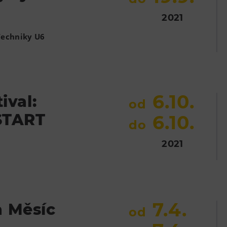
2021
Techniky U6
6.10.
ival:
od
 START
6.10.
do
2021
7.4.
 Měsíc
od