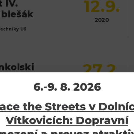
12.9.
 IV.
 blešák
2020
Techniky U6
27.2.
nkolski
alé NIKÉ
6.-9. 8. 2026
2021
ky U6
ace the Streets v Dolní
Vítkovicích: Dopravní