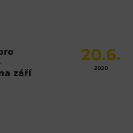
20.6.
pro
–
2020
na září