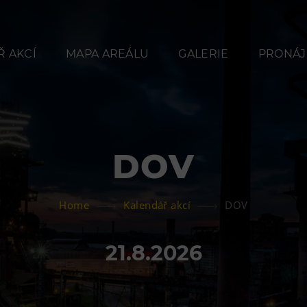
 AKCÍ
MAPA AREÁLU
GALERIE
PRONÁJ
DOV
Občerstvení
Ubyt
Home
Kalendář akcí
DOV
Bolt Café
Hotel VP
Kavárna Velký Svět
Vila Libě
21.8.2026
techniky
L’Osteria
PECKA DOV