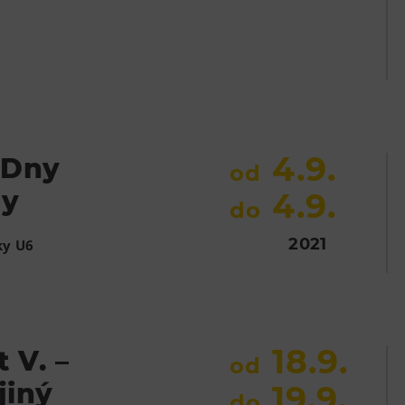
4.9.
 Dny
od
ny
4.9.
do
2021
ky U6
18.9.
 V. –
od
jiný
19.9.
do