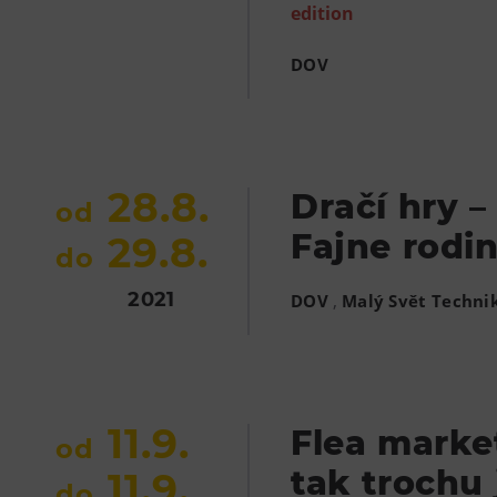
edition
DOV
28.8.
Dračí hry –
od
Fajne rodi
29.8.
do
2021
,
DOV
Malý Svět Techni
11.9.
Flea market
od
tak trochu 
11.9.
do