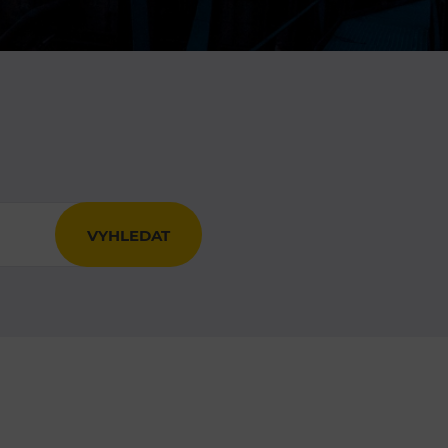
DOVýuky
Kroužky pro děti
Výjezdní akce