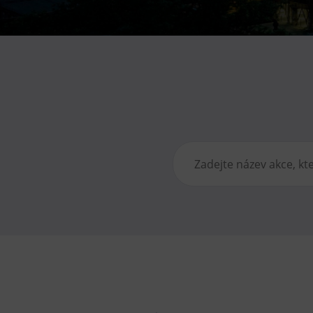
Gong
Galerie Gong
Hornické muzeum
Heligonka
HopJump
Lezecká stěna
Národní zemědělské muzeum
Fajna Dilna
FUTUREUM