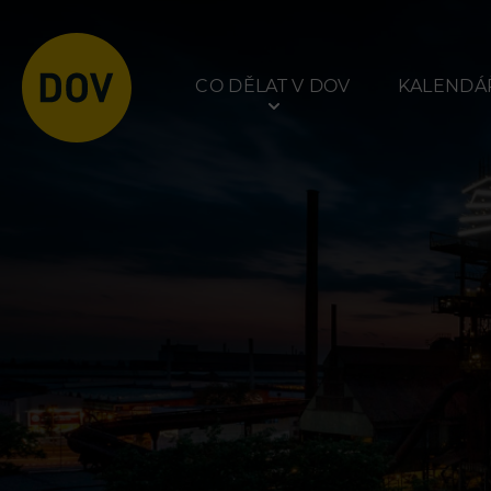
CO DĚLAT V DOV
KALENDÁŘ
Atraktivity
Prohlídky
Bolt Tower
Dolní Vítkovice
Velký svět techniky
Hornické muzeum
Malý svět techniky U6
Dětský svět