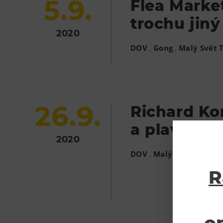
5.9.
Flea Market
trochu jiný
2020
,
,
DOV
Gong
Malý Svět 
26.9.
Richard Ko
a plavby m
2020
,
DOV
Malý Svět Techni
R