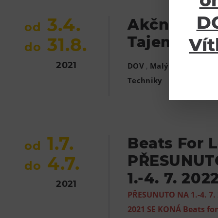
o
DO
3.4.
Akční hra 
od
Tajemství 
31.8.
Vít
do
2021
,
DOV
Malý Svět Techni
Techniky
1.7.
Beats For L
od
PŘESUNUT
4.7.
do
1.-4. 7. 202
2021
PŘESUNUTO NA 1.-4. 7. 
2021 SE KONÁ Beats for