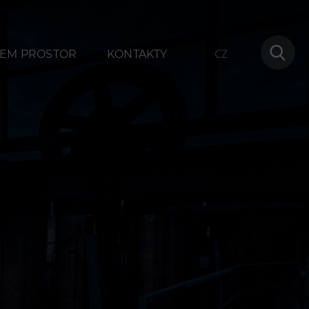
CZ
EM PROSTOR
KONTAKTY
ování
Další
1
Narozeninové oslavy
na
Letní tábory
Tematické dárkové poukazy
Pro školy