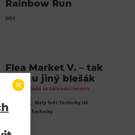
Rainbow Run
DOV
Flea Market V. – tak
trochu jiný blešák
Zrušeno, hledá se náhradní termín.
,
,
,
DOV
Gong
Malý Svět Techniky U6
ch
Velký Svět Techniky