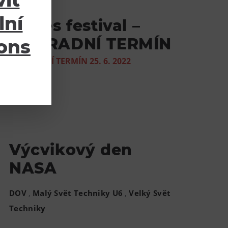
it
lní
Oldies festival –
NÁHRADNÍ TERMÍN
ions
NÁHRADNÍ TERMÍN 25. 6. 2022
DOV
Výcvikový den
NASA
,
,
DOV
Malý Svět Techniky U6
Velký Svět
Techniky