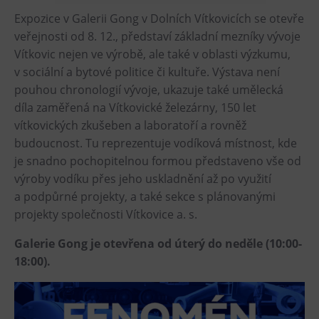
Expozice v Galerii Gong v Dolních Vítkovicích se otevře
Heligonka
veřejnosti od 8. 12., představí základní mezníky vývoje
HopJump
Vítkovic nejen ve výrobě, ale také v oblasti výzkumu,
Lezecká stěna
v sociální a bytové politice či kultuře. Výstava není
Národní zemědělské muzeum
pouhou chronologií vývoje, ukazuje také umělecká
díla zaměřená na Vítkovické železárny, 150 let
Fajna Dilna
vítkovických zkušeben a laboratoří a rovněž
FUTUREUM
budoucnost. Tu reprezentuje vodíková místnost, kde
je snadno pochopitelnou formou představeno vše od
Prohlídky
výroby vodíku přes jeho uskladnění až po využití
Dolní Vítkovice
a podpůrné projekty, a také sekce s plánovanými
projekty společnosti Vítkovice a. s.
Hornické muzeum
Galerie Gong je otevřena od úterý do neděle (10:00-
Občerstvení
18:00).
Bolt Café
Kavárna Velký Svět techniky