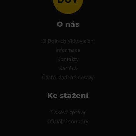
Tematické dárkové poukazy
Pro školy
O nás
DOVýuky
Kroužky pro děti
O Dolních Vítkovicích
Výjezdní akce
Informace
Kontakty
Kariéra
Často kladené dotazy
Ke stažení
Tiskové zprávy
Oficiální soubory