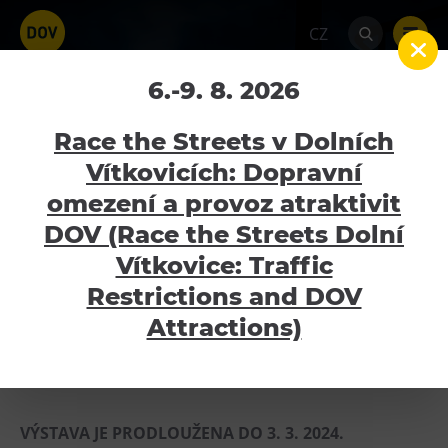
CZ
Výstava Fenomén
6.-9. 8. 2026
Vítkovice, 195 let, bez
Race the Streets v Dolních
kterých by Ostrava
Vítkovicích: Dopravní
nebyla Ostravou
omezení a provoz atraktivit
Atraktivity
DOV (Race the Streets Dolní
Home
Kalendář akcí
Výstava Fenomén
Bolt Tower
Vítkovice: Traffic
Vítkovice, 195 let, bez kterých by Ostrava nebyla
Ostravou
Velký svět techniky
Restrictions and DOV
Malý svět techniky U6
Attractions)
8.12.2023 - 3.3.2024
Dětský svět
Gong
Galerie Gong
VÝSTAVA JE PRODLOUŽENA DO 3. 3. 2024.
Hornické muzeum