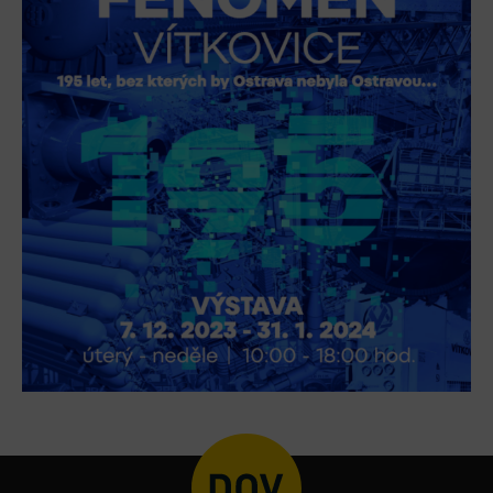
L’Osteria
PECKA DOV
Restaurace VP ART
Bistropen
CØKAFE Dolní Vítkovice
FUTURE café
Catering
Ubytování
Hotel VP1
Vila Liběna
Další
Narozeninové oslavy
Letní tábory