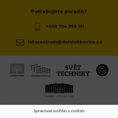
Potřebujete poradit?
+420 724 955 121
infocentrum@dolnivitkovice.cz
Spravovat souhlas s cookies