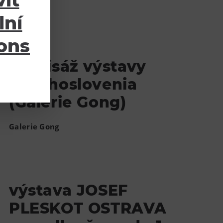
it
lní
ions
Vernisáž výstavy
Czechoslovenia
(Galerie Gong)
Galerie Gong
výstava JOSEF
PLESKOT OSTRAVA