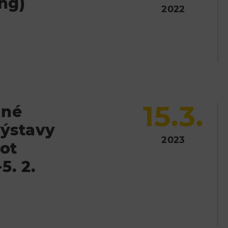
ng)
2022
15.3.
ané
výstavy
2023
ot
5. 2.