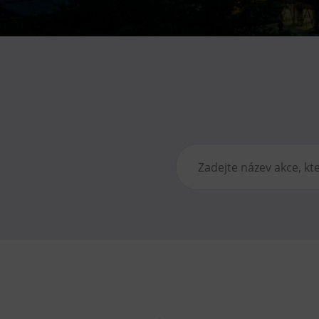
Gong
Galerie Gong
Hornické muzeum
Heligonka
HopJump
Lezecká stěna
Národní zemědělské muzeum
Fajna Dilna
FUTUREUM