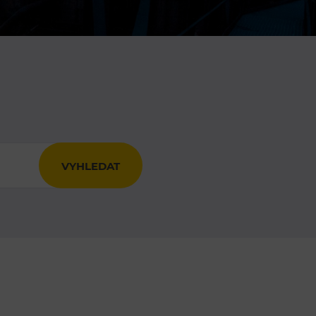
DOVýuky
Kroužky pro děti
Výjezdní akce