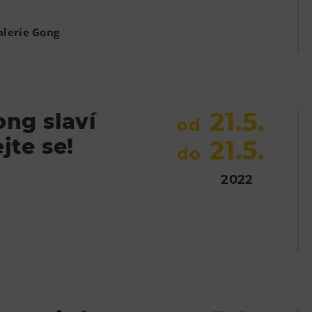
alerie Gong
21.5.
ong slaví
od
ejte se!
21.5.
do
2022