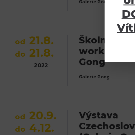
o
,
Galerie Gong
Gong
DO
Vít
21.8.
Školní balí
od
workshop v
21.8.
do
Gong
2022
Galerie Gong
20.9.
Výstava
od
Czechoslov
4.12.
do