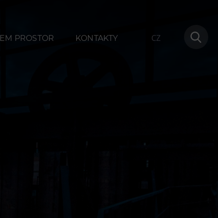
CZ
EM PROSTOR
KONTAKTY
ování
Další
1
Narozeninové oslavy
na
Letní tábory
Tematické dárkové poukazy
Pro školy