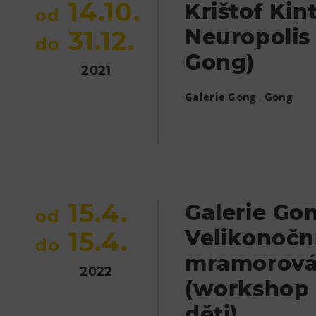
14.10.
Krištof Kin
od
Neuropolis 
31.12.
do
Gong)
2021
,
Galerie Gong
Gong
15.4.
Galerie Go
od
Velikonočn
15.4.
do
mramorová
2022
(workshop
děti)