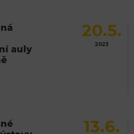
20.5.
aná
2023
ní auly
ně
13.6.
ané