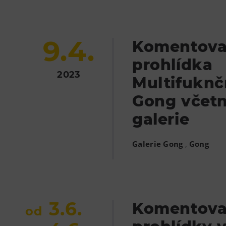
9.4.
Komentov
prohlídka
2023
Multifuknč
Gong včet
galerie
,
Galerie Gong
Gong
3.6.
Komentov
od