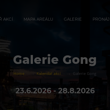
 AKCÍ
MAPA AREÁLU
GALERIE
PRONÁJ
Galerie Gong
Občerstvení
Ubyt
Home
Kalendář akcí
Galerie Gong
Bolt Café
Hotel VP
Kavárna Velký Svět
Vila Libě
23.6.2026 - 28.8.2026
techniky
L’Osteria
PECKA DOV