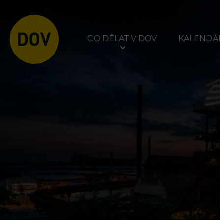
CO DĚLAT V DOV
KALENDÁŘ
Atraktivity
Prohlídky
Bolt Tower
Dolní Vítkovice
Velký svět techniky
Hornické muzeum
Malý svět techniky U6
Dětský svět