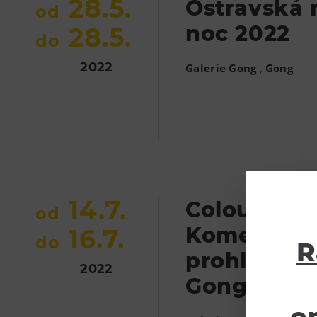
28.5.
Ostravská 
od
noc 2022
28.5.
do
2022
,
Galerie Gong
Gong
14.7.
Colours 202
od
Komentov
16.7.
do
R
prohlídky G
2022
Gong