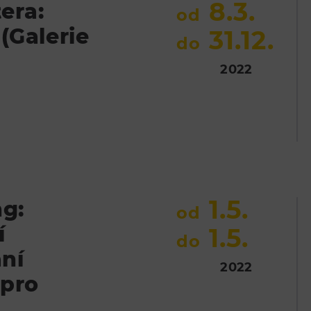
8.3.
tera:
od
(Galerie
31.12.
do
2022
1.5.
ng:
od
í
1.5.
do
ní
2022
 pro