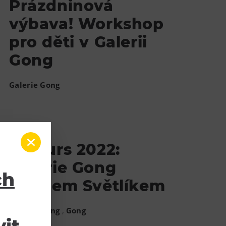
Prázdninová
výbava! Workshop
pro děti v Galerii
Gong
Galerie Gong
Colours 2022:
Galerie Gong
ch
s Janem Světlíkem
,
Galerie Gong
Gong