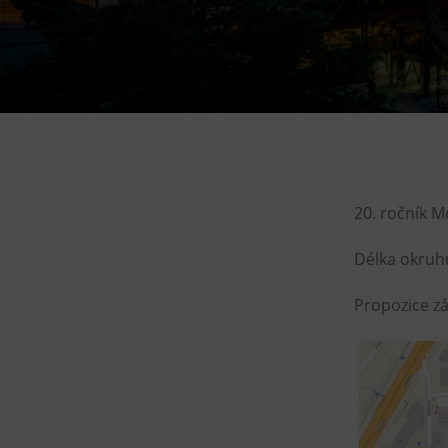
Gong
Galerie Gong
Hornické muzeum
Heligonka
HopJump
Lezecká stěna
Národní zemědělské muzeum
20. ročník M
Fajna Dilna
Délka okruhu
FUTUREUM
Propozice z