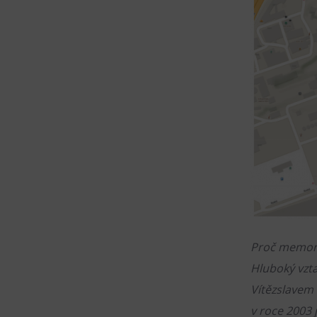
Proč memori
Hluboký vzta
Vítězslavem 
v roce 2003