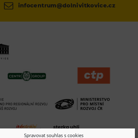
infocentrum@dolnivitkovice.cz
Spravovat souhlas s cookies