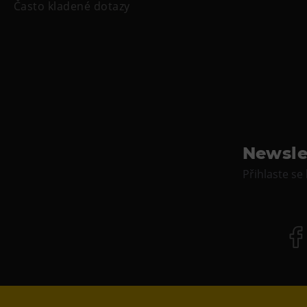
Často kladené dotazy
Newsle
Přihlaste se