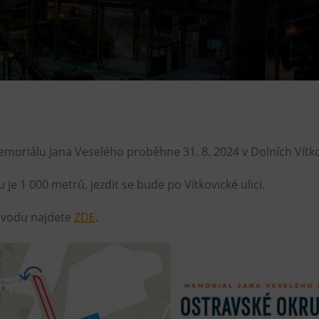
Restaurace VP ART
Bistropen
CØKAFE Dolní Vítkovice
FUTURE café
Catering
emoriálu Jana Veselého proběhne 31. 8. 2024 v Dolních Vítko
 je 1 000 metrů, jezdit se bude po Vítkovické ulici.
ávodu najdete
ZDE
.