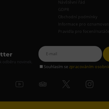
Návštěvní řád
GDPR
Obchodní podmínky
Informace pro oznamovat
Pravidla pro focení/natáč
tter
 k odběru novinek.
Souhlasím se
zpracováním osobní