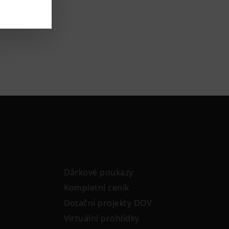
poháru mužů.
Dárkové poukazy
Kompletní ceník
Dotační projekty DOV
Virtuální prohlídky