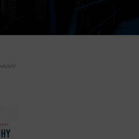
DOVýuky
Kroužky pro děti
Výjezdní akce
vicích!