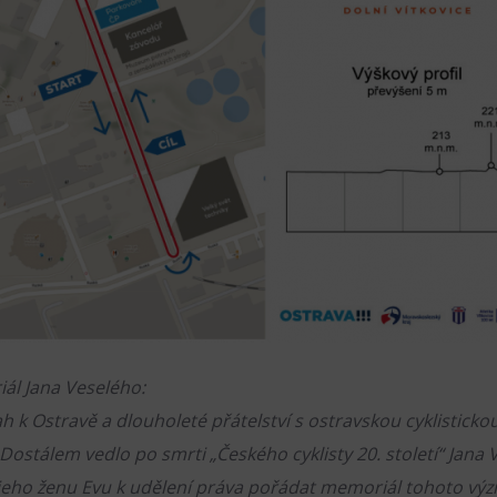
ál Jana Veselého:
h k Ostravě a dlouholeté přátelství s ostravskou cyklistick
Dostálem vedlo po smrti „Českého cyklisty 20. století“ Jana
 jeho ženu Evu k udělení práva pořádat memoriál tohoto v