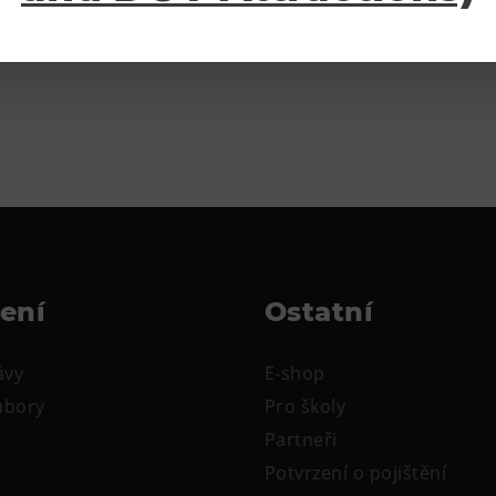
mu českému sportovci a člověku se stala součástí Českého 
žení
Ostatní
ávy
E-shop
oubory
Pro školy
Partneři
Potvrzení o pojištění