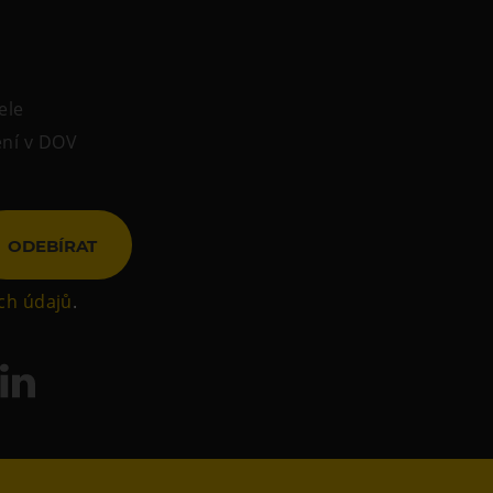
ele
ení v DOV
ODEBÍRAT
ch údajů
.