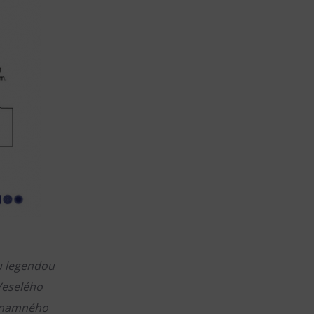
ou legendou
 Veselého
ýznamného