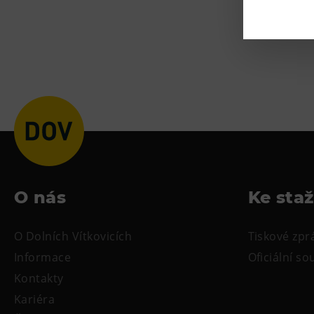
Pocta velké
O nás
Ke sta
O Dolních Vítkovicích
Tiskové zpr
Informace
Oficiální s
Kontakty
Kariéra