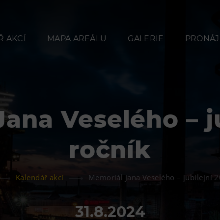
 AKCÍ
MAPA AREÁLU
GALERIE
PRONÁJ
ana Veselého – ju
Občerstvení
Ubyt
ročník
Bolt Café
Hotel VP
Kavárna Velký Svět
Vila Libě
Kalendář akcí
Memoriál Jana Veselého – jubilejní 2
techniky
L’Osteria
31.8.2024
PECKA DOV