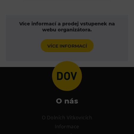
Heligonka
HopJump
Více informací a prodej vstupenek na
Lezecká stěna
webu organizátora.
Národní zemědělské muzeum
Fajna Dilna
VÍCE INFORMACÍ
FUTUREUM
Prohlídky
Dolní Vítkovice
Hornické muzeum
O nás
Občerstvení
O Dolních Vítkovicích
Bolt Café
Informace
Kavárna Velký Svět techniky