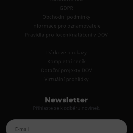
Tematické dárkové poukazy
GDPR
Pro školy
Obchodní podmínky
DOVýuky
Informace pro oznamovatele
Kroužky pro děti
Pravidla pro focení/natáčení v DOV
Výjezdní akce
Dárkové poukazy
Kompletní ceník
Dotační projekty DOV
Virtuální prohlídky
Newsletter
Přihlaste se k odběru novinek.