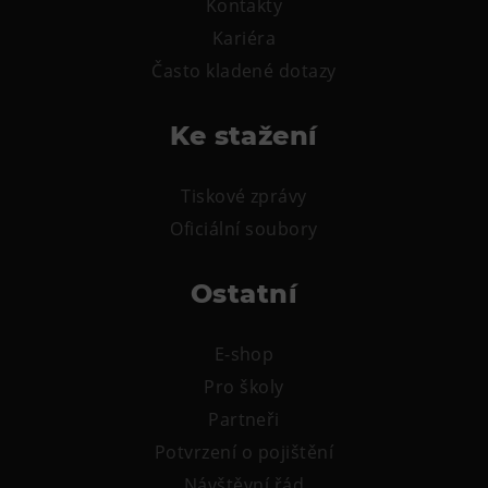
Kontakty
L’Osteria
Kariéra
PECKA DOV
Často kladené dotazy
Restaurace VP ART
Bistropen
Ke stažení
CØKAFE Dolní Vítkovice
FUTURE café
Tiskové zprávy
Catering
Oficiální soubory
Ubytování
Ostatní
Hotel VP1
Vila Liběna
E-shop
Pro školy
Další
Partneři
Narozeninové oslavy
Potvrzení o pojištění
Letní tábory
Návštěvní řád