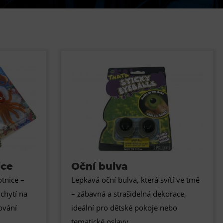
DOVýuky
Kroužky pro děti
Výjezdní akce
ice
Oční bulva
tnice –
Lepkavá oční bulva, která svítí ve tmě
chytí na
– zábavná a strašidelná dekorace,
ování
ideální pro dětské pokoje nebo
tematické oslavy.