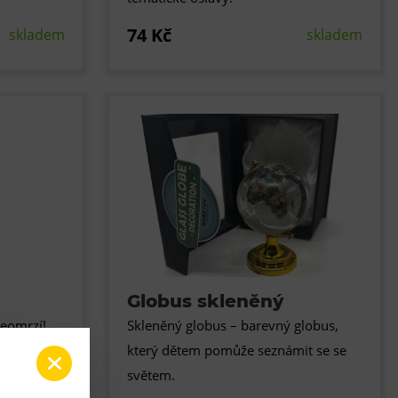
74 Kč
skladem
skladem
a
Globus skleněný
neomrzí!
Skleněný globus – barevný globus,
žete různě
který dětem pomůže seznámit se se
světem.