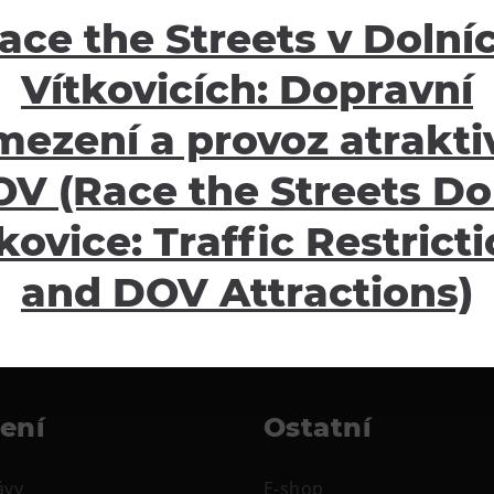
.
ace the Streets v Dolní
50 Kč
skladem
Vítkovicích: Dopravní
mezení a provoz atraktiv
V (Race the Streets Do
NÁSLEDUJÍCÍ
…
11
kovice: Traffic Restrict
and DOV Attractions)
žení
Ostatní
ávy
E-shop