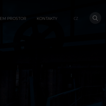
CZ
EM PROSTOR
KONTAKTY
ování
Další
1
Narozeninové oslavy
na
Letní tábory
Tematické dárkové poukazy
Pro školy