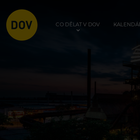
Stránkování příspěvků
CO DĚLAT V DOV
KALENDÁŘ
Atraktivity
Prohlídky
Bolt Tower
Dolní Vítkovice
Velký svět techniky
Hornické muzeum
Malý svět techniky U6
Dětský svět