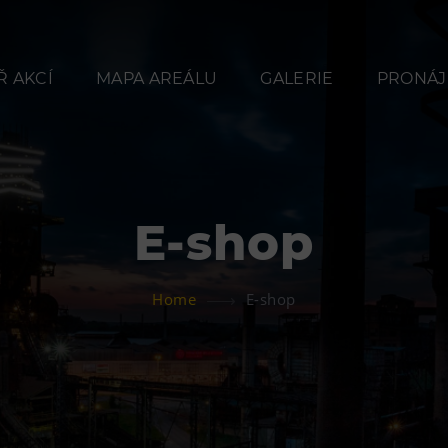
 AKCÍ
MAPA AREÁLU
GALERIE
PRONÁJ
E-shop
Občerstvení
Ubyt
Home
E-shop
Bolt Café
Hotel VP
Kavárna Velký Svět
Vila Libě
techniky
L’Osteria
PECKA DOV