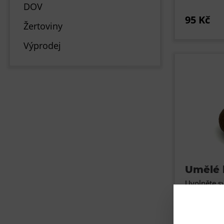
DOV
95 Kč
Žertoviny
Výprodej
Umělé 
Uvolněte s
antistreso
hovínka! M