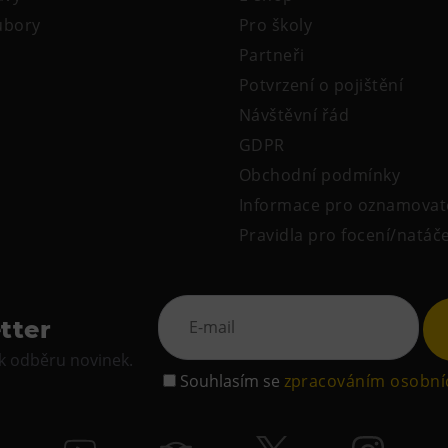
oubory
Pro školy
Partneři
Potvrzení o pojištění
Návštěvní řád
GDPR
Obchodní podmínky
Informace pro oznamovat
Pravidla pro focení/natáč
tter
 k odběru novinek.
Souhlasím se
zpracováním osobní