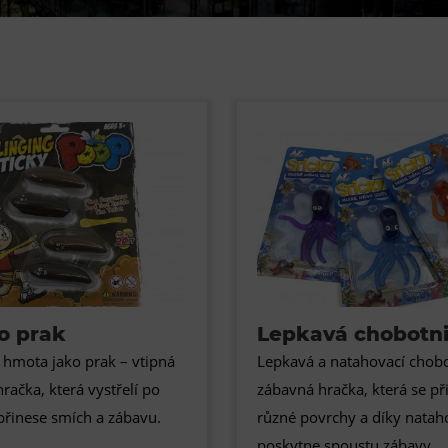
Restaurace VP ART
Bistropen
CØKAFE Dolní Vítkovice
FUTURE café
Catering
o prak
Lepkavá chobotn
 hmota jako prak – vtipná
Lepkavá a natahovací chobo
račka, která vystřelí po
zábavná hračka, která se při
přinese smích a zábavu.
různé povrchy a díky natah
poskytne spoustu zábavy.