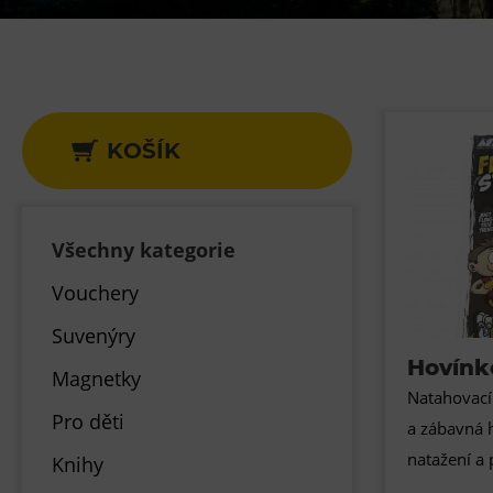
Gong
Galerie Gong
Hornické muzeum
Heligonka
KOŠÍK
HopJump
Lezecká stěna
Národní zemědělské muzeum
Všechny kategorie
Fajna Dilna
Vouchery
FUTUREUM
Suvenýry
Hovínk
Magnetky
Natahovací
Pro děti
a zábavná h
natažení a 
Knihy