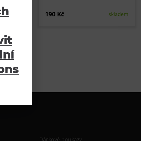
ch
190 Kč
skladem
skladem
it
lní
ions
Dárkové poukazy