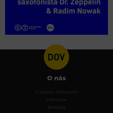
L’Osteria
PECKA DOV
Restaurace VP ART
Bistropen
CØKAFE Dolní Vítkovice
FUTURE café
Catering
Ubytování
Hotel VP1
O nás
Vila Liběna
O Dolních Vítkovicích
Další
Informace
Narozeninové oslavy
Kontakty
Letní tábory