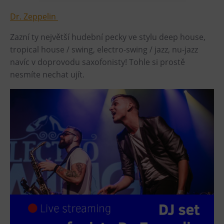
Heligonka
Dr. Zeppelin
HopJump
Zazní ty největší hudební pecky ve stylu deep house,
Lezecká stěna
tropical house / swing, electro-swing / jazz, nu-jazz
Národní zemědělské muzeum
navíc v doprovodu saxofonisty! Tohle si prostě
nesmíte nechat ujít.
Fajna Dilna
FUTUREUM
Prohlídky
Dolní Vítkovice
Hornické muzeum
Občerstvení
Bolt Café
Kavárna Velký Svět techniky