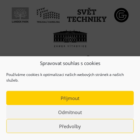
Spravovat souhlas s cookies
Používáme cookies k optimalizaci našich webových stránek a našich
služeb.
Příjmout
Odmítnout
(c) Copyright 2026, Dolní oblast VÍTKOVICE, z.s.
Předvolby