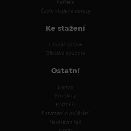
Kariéra
Tematické dárkové poukazy
Často kladené dotazy
Pro školy
DOVýuky
Ke stažení
Kroužky pro děti
Výjezdní akce
Tiskové zprávy
Oficiální soubory
Ostatní
E-shop
Pro školy
Partneři
Potvrzení o pojištění
Návštěvní řád
GDPR