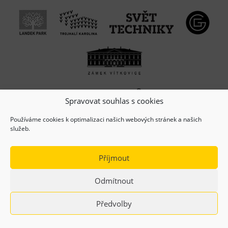
Spravovat souhlas s cookies
Používáme cookies k optimalizaci našich webových stránek a našich
služeb.
Příjmout
Odmítnout
(c) Copyright 2026, Dolní oblast VÍTKOVICE, z.s.
Předvolby