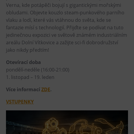
Verna, kde potápěči bojují s gigantickými mořskými
Heligonka
obludami. Objevte kouzlo steam-punkového parního
HopJump
vlaku a lodí, které vás vtáhnou do světa, kde se
Lezecká stěna
fantazie mísí s technologií. Přijďte se podívat na tuto
jedinečnou expozici ve světově známém industriálním
Národní zemědělské muzeum
areálu Dolní Vítkovice a zažijte sci-fi dobrodružství
Fajna Dilna
jako nikdy předtím!
FUTUREUM
Otevírací doba
pondělí-neděle (16:00-21:00)
Prohlídky
1. listopad – 19. leden
Dolní Vítkovice
Více informací
ZDE
.
Hornické muzeum
VSTUPENKY
Občerstvení
Bolt Café
Kavárna Velký Svět techniky