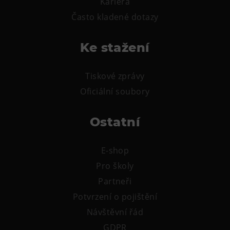
Kariéra
Tematické dárkové poukazy
Často kladené dotazy
Pro školy
DOVýuky
Ke stažení
Kroužky pro děti
Výjezdní akce
Tiskové zprávy
Oficiální soubory
Ostatní
E-shop
Pro školy
Partneři
Potvrzení o pojištění
Návštěvní řád
GDPR