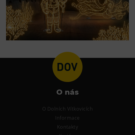
L’Osteria
PECKA DOV
Restaurace VP ART
Bistropen
CØKAFE Dolní Vítkovice
FUTURE café
Catering
Ubytování
Hotel VP1
O nás
Vila Liběna
O Dolních Vítkovicích
Další
Informace
Narozeninové oslavy
Kontakty
Letní tábory