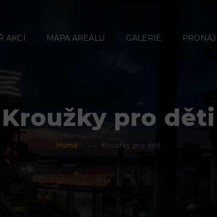
 AKCÍ
MAPA AREÁLU
GALERIE
PRONÁJ
Kroužky pro děti
Občerstvení
Ubyt
Home
Kroužky pro děti
Bolt Café
Hotel VP
Kavárna Velký Svět
Vila Libě
techniky
L’Osteria
PECKA DOV