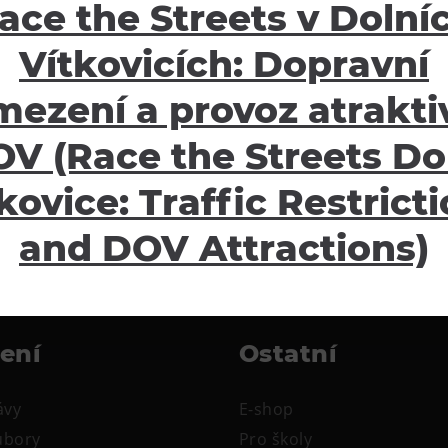
vyuka@dolnivitkovice.cz
ace the Streets v Dolní
Vítkovicích: Dopravní
MÁTE DOTAZY? KONTAKTUJTE NÁS!
mezení a provoz atraktiv
V (Race the Streets Do
kovice: Traffic Restrict
and DOV Attractions)
žení
Ostatní
ávy
E-shop
oubory
Pro školy