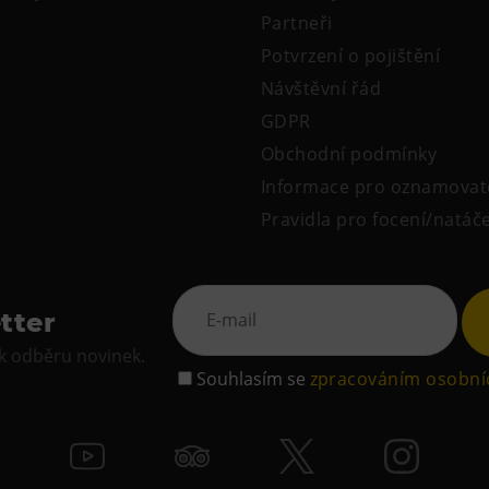
Partneři
Potvrzení o pojištění
Návštěvní řád
GDPR
Obchodní podmínky
Informace pro oznamovat
Pravidla pro focení/natáč
tter
 k odběru novinek.
Souhlasím se
zpracováním osobní