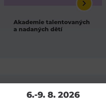
Akademie talentovaných
a nadaných dětí
6.-9. 8. 2026
727 973 936