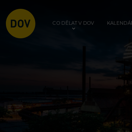
CO DĚLAT V DOV
KALENDÁŘ
Atraktivity
Prohlídky
Bolt Tower
Dolní Vítkovice
Velký svět techniky
Hornické muzeum
Malý svět techniky U6
Dětský svět