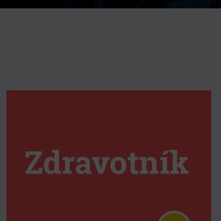
DOVýuky
Kroužky pro děti
Výjezdní akce