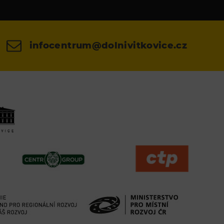
infocentrum@dolnivitkovice.cz