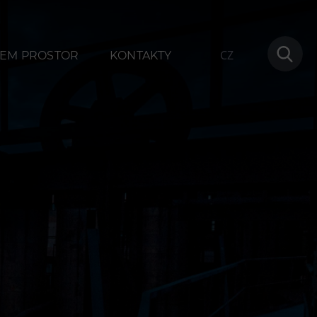
CZ
EM PROSTOR
KONTAKTY
ování
Další
1
Narozeninové oslavy
na
Letní tábory
Tematické dárkové poukazy
Pro školy