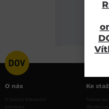
R
o
DO
Vít
O nás
Ke sta
O Dolních Vítkovicích
Tiskové zpr
Informace
Oficiální s