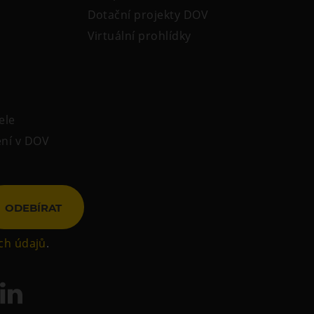
Dotační projekty DOV
Virtuální prohlídky
ele
ení v DOV
ODEBÍRAT
ch údajů
.