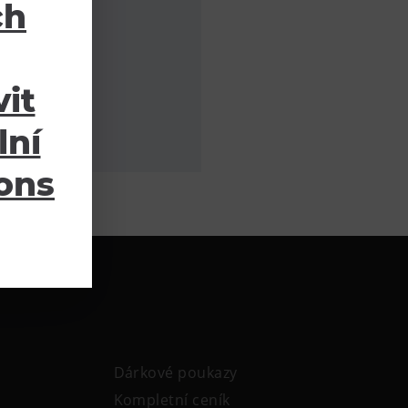
ch
it
lní
ions
Dárkové poukazy
Kompletní ceník