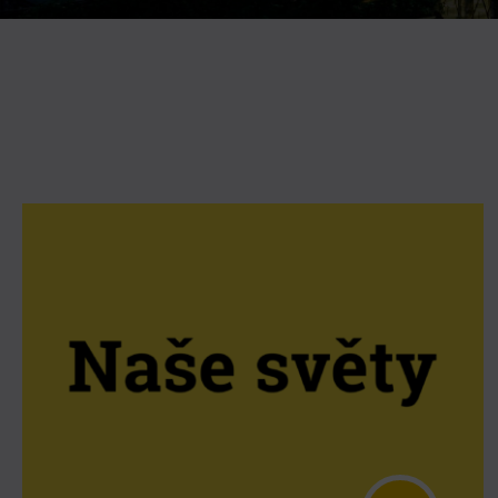
Gong
Galerie Gong
Hornické muzeum
Heligonka
HopJump
Lezecká stěna
Národní zemědělské muzeum
Fajna Dilna
FUTUREUM