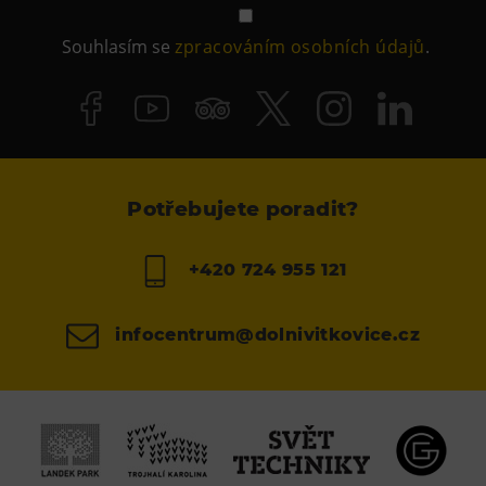
Souhlasím se
zpracováním osobních údajů
.
Potřebujete poradit?
+420 724 955 121
infocentrum@dolnivitkovice.cz