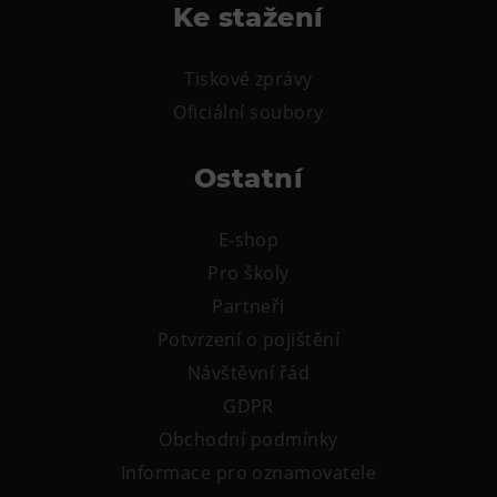
L’Osteria
Ke stažení
PECKA DOV
Restaurace VP ART
Tiskové zprávy
Oficiální soubory
Bistropen
CØKAFE Dolní Vítkovice
Ostatní
FUTURE café
Catering
E-shop
Ubytování
Pro školy
Partneři
Hotel VP1
Potvrzení o pojištění
Vila Liběna
Návštěvní řád
GDPR
Další
Obchodní podmínky
Narozeninové oslavy
Informace pro oznamovatele
Letní tábory