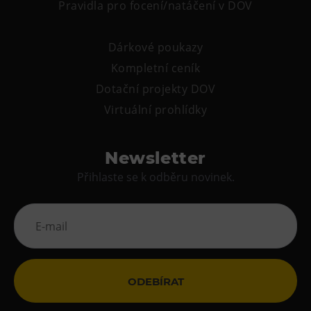
Pravidla pro focení/natáčení v DOV
Tematické dárkové poukazy
Pro školy
Dárkové poukazy
DOVýuky
Kompletní ceník
Kroužky pro děti
Dotační projekty DOV
Výjezdní akce
Virtuální prohlídky
Newsletter
Přihlaste se k odběru novinek.
ODEBÍRAT