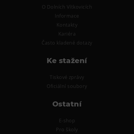
Tematické dárkové poukazy
O Dolních Vítkovicích
Pro školy
Informace
DOVýuky
Kontakty
Kroužky pro děti
Kariéra
Často kladené dotazy
Výjezdní akce
Ke stažení
Tiskové zprávy
Oficiální soubory
Ostatní
E-shop
Pro školy