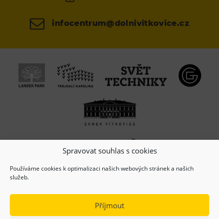
infocentrum@dolnivitkovice.cz
Spravovat souhlas s cookies
Používáme cookies k optimalizaci našich webových stránek a našich
služeb.
Příjmout