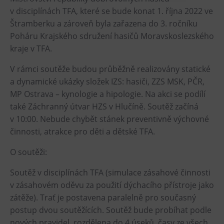
v disciplínách TFA, které se bude konat 1. října 2022 ve
Heligonka
Štramberku a zároveň byla zařazena do 3. ročníku
HopJump
Poháru Krajského sdružení hasičů Moravskoslezského
Lezecká stěna
kraje v TFA.
Národní zemědělské muzeum
V rámci soutěže budou průběžně realizovány statické
Fajna Dilna
a dynamické ukázky složek IZS: hasiči, ZZS MSK, PČR,
FUTUREUM
MP Ostrava – kynologie a hipologie. Na akci se podílí
také Záchranný útvar HZS v Hlučíně. Soutěž začíná
Prohlídky
v 10:00. Nebude chybět stánek preventivně výchovné
činnosti, atrakce pro děti a dětské TFA.
Dolní Vítkovice
O soutěži:
Hornické muzeum
Soutěž v disciplínách TFA (simulace zásahové činnosti
Občerstvení
v zásahovém oděvu za použití dýchacího přístroje jako
zátěže). Trať je postavena paralelně pro současný
Bolt Café
postup dvou soutěžících. Soutěž bude probíhat podle
Kavárna Velký Svět techniky
nových pravidel, rozdělena do 4 úseků, časy ze všech