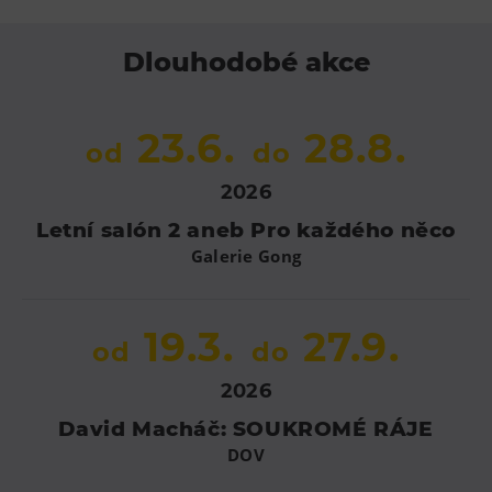
Tematické dárkové poukazy
Pro školy
Dlouhodobé akce
DOVýuky
Kroužky pro děti
23.6.
28.8.
od
do
Výjezdní akce
2026
Letní salón 2 aneb Pro každého něco
Galerie Gong
19.3.
27.9.
od
do
2026
David Macháč: SOUKROMÉ RÁJE
DOV