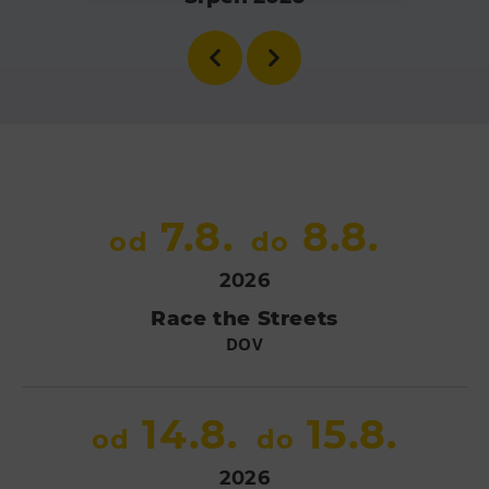
Heligonka
HopJump
Lezecká stěna
Národní zemědělské muzeum
Fajna Dilna
FUTUREUM
7.8.
8.8.
od
do
Prohlídky
2026
Dolní Vítkovice
Race the Streets
Hornické muzeum
DOV
Občerstvení
14.8.
15.8.
Bolt Café
od
do
Kavárna Velký Svět techniky
2026