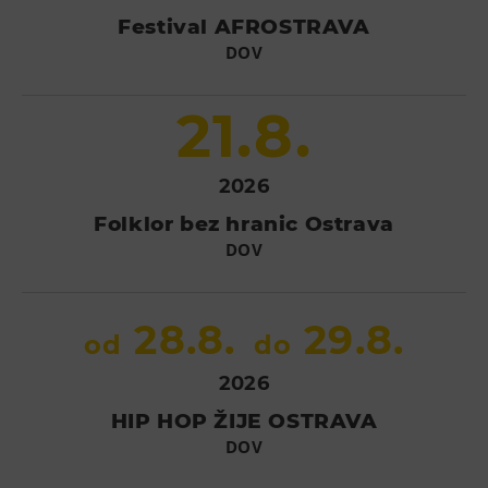
L’Osteria
Festival AFROSTRAVA
PECKA DOV
DOV
Restaurace VP ART
Bistropen
21.8.
CØKAFE Dolní Vítkovice
FUTURE café
2026
Catering
Folklor bez hranic Ostrava
DOV
Ubytování
Hotel VP1
28.8.
29.8.
od
do
Vila Liběna
2026
Další
HIP HOP ŽIJE OSTRAVA
Narozeninové oslavy
DOV
Letní tábory