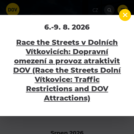
CZ
Kalendář akcí
6.-9. 8. 2026
Home
Kalendář akcí
Race the Streets v Dolních
Vítkovicích: Dopravní
omezení a provoz atraktivit
Nejbližší akce
Atraktivity
DOV (Race the Streets Dolní
Bolt Tower
Vítkovice: Traffic
Velký svět techniky
Restrictions and DOV
Malý svět techniky U6
Attractions)
Dětský svět
Gong
Galerie Gong
Srpen 2026
Hornické muzeum