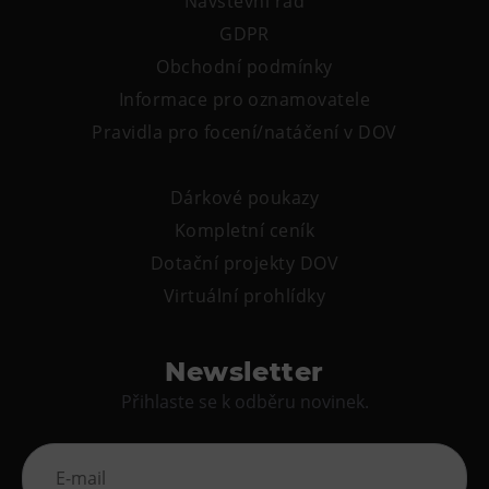
Návštěvní řád
GDPR
Obchodní podmínky
Informace pro oznamovatele
Pravidla pro focení/natáčení v DOV
Dárkové poukazy
Kompletní ceník
Dotační projekty DOV
Virtuální prohlídky
Newsletter
Přihlaste se k odběru novinek.