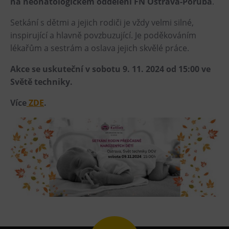
na neonatologickém oddělení FN Ostrava-Poruba
.
Heligonka
Setkání s dětmi a jejich rodiči je vždy velmi silné,
HopJump
inspirující a hlavně povzbuzující. Je poděkováním
Lezecká stěna
lékařům a sestrám a oslava jejich skvělé práce.
Národní zemědělské muzeum
Akce se uskuteční v sobotu 9. 11. 2024 od 15:00 ve
Fajna Dilna
Světě techniky.
FUTUREUM
Více
ZDE
.
Prohlídky
Dolní Vítkovice
Hornické muzeum
Občerstvení
Bolt Café
Kavárna Velký Svět techniky