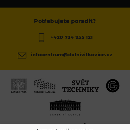
Potřebujete poradit?
+420 724 955 121
infocentrum@dolnivitkovice.cz