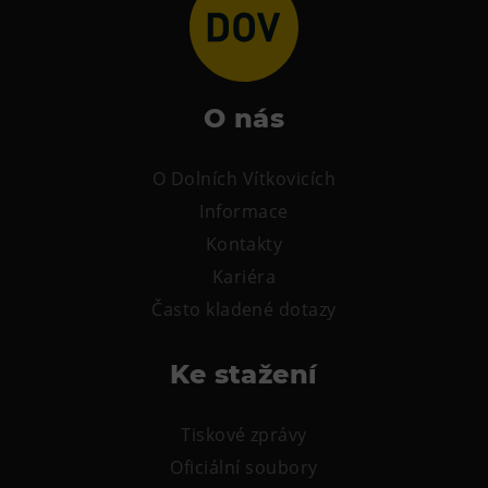
L’Osteria
PECKA DOV
Restaurace VP ART
Bistropen
O nás
CØKAFE Dolní Vítkovice
FUTURE café
O Dolních Vítkovicích
Informace
Catering
Kontakty
Ubytování
Kariéra
Často kladené dotazy
Hotel VP1
Vila Liběna
Ke stažení
Další
Tiskové zprávy
Narozeninové oslavy
Oficiální soubory
Letní tábory