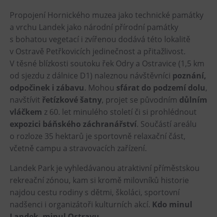
L’Osteria
Propojení Hornického muzea jako technické památky
PECKA DOV
a vrchu Landek jako národní přírodní památky
Restaurace VP ART
s bohatou vegetací i zvířenou dodává této lokalitě
Bistropen
v Ostravě Petřkovicích jedinečnost a přitažlivost.
V těsné blízkosti soutoku řek Odry a Ostravice (1,5 km
CØKAFE Dolní Vítkovice
od sjezdu z dálnice D1) naleznou návštěvníci
poznání,
FUTURE café
odpočinek i zábavu
. Mohou
sfárat do podzemí dolu
,
Catering
navštívit
řetízkové šatny
, projet se původním
důlním
vláčkem
z 60. let minulého století či si prohlédnout
Ubytování
expozici báňského záchranářství
. Součástí areálu
o rozloze 35 hektarů je sportovně relaxační část,
Hotel VP1
včetně campu a stravovacích zařízení.
Vila Liběna
Landek Park je vyhledávanou atraktivní příměstskou
Další
rekreační zónou, kam si kromě milovníků historie
najdou cestu rodiny s dětmi, školáci, sportovní
Narozeninové oslavy
nadšenci i organizátoři kulturních akcí.
Kdo minul
Letní tábory
Landek, minul Ostravu
.