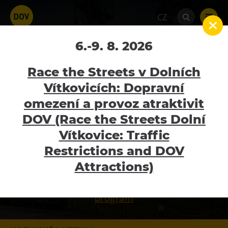
CZ
Hornické muzeum
6.-9. 8. 2026
Home
Hornické muzeum
Race the Streets v Dolních
Vítkovicích: Dopravní
MOMENTÁLNĚ OTEVŘENO
omezení a provoz atraktivit
Atraktivity
DOV (Race the Streets Dolní
pondělí - neděle - 9:00 - 18:00
Bolt Tower
Vítkovice: Traffic
Informace na tel. 602 532 414. Adresa: Pod
Velký svět techniky
Restrictions and DOV
Landekem 64, 725 29 Ostrava – Petřkovice
Malý svět techniky U6
Attractions)
Dětský svět
Fárání se štajgrem – letní zážitkový
Gong
program
Galerie Gong
Hornické muzeum