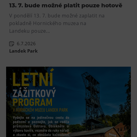
13. 7. bude možné platit pouze hotově
V pondělí 13. 7. bude možné zaplatit na
pokladně Hornického muzea na
Landeku pouze...
6.7.2026
Landek Park