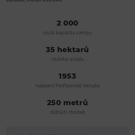
Tematické dárkové poukazy
Pro školy
2 000
DOVýuky
osob kapacita campu
Kroužky pro děti
Výjezdní akce
35 hektarů
rozloha areálu
1953
nalezení Petřkovické Venuše
250 metrů
důlních chodeb