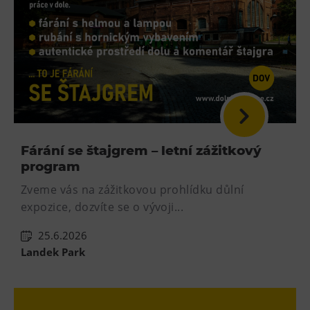
Fárání se štajgrem – letní zážitkový
program
Zveme vás na zážitkovou prohlídku důlní
expozice, dozvíte se o vývoji...
25.6.2026
Landek Park