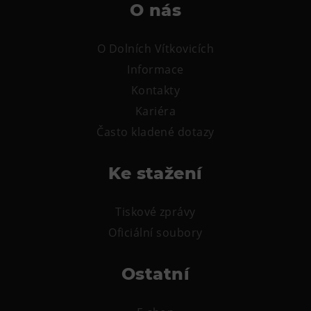
O nás
O Dolních Vítkovicích
Informace
Kontakty
Kariéra
Často kladené dotazy
Ke stažení
Tiskové zprávy
Oficiální soubory
Ostatní