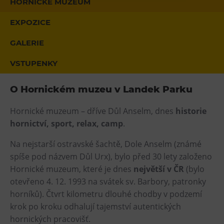
HORNICKÉ MUZEUM
Heligonka
EXPOZICE
HopJump
GALERIE
Lezecká stěna
Národní zemědělské muzeum
VSTUPENKY
Fajna Dilna
O Hornickém muzeu v Landek Parku
FUTUREUM
Hornické muzeum – dříve Důl Anselm, dnes
historie
Prohlídky
hornictví, sport, relax, camp
.
Dolní Vítkovice
Na nejstarší ostravské šachtě, Dole Anselm (známé
Hornické muzeum
spíše pod názvem Důl Urx), bylo před 30 lety založeno
Hornické muzeum, které je dnes
největší v ČR
(bylo
Občerstvení
otevřeno 4. 12. 1993 na svátek sv. Barbory, patronky
horníků). Čtvrt kilometru dlouhé chodby v podzemí
Bolt Café
krok po kroku odhalují tajemství autentických
Kavárna Velký Svět techniky
hornických pracovišť.