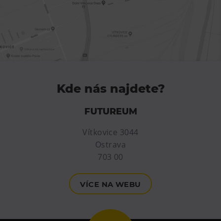
L’Osteria
PECKA DOV
Restaurace VP ART
Bistropen
CØKAFE Dolní Vítkovice
FUTURE café
Kde nás najdete?
Catering
FUTUREUM
Ubytování
Vítkovice 3044
Hotel VP1
Ostrava
Vila Liběna
703 00
Další
VÍCE NA WEBU
Narozeninové oslavy
Letní tábory