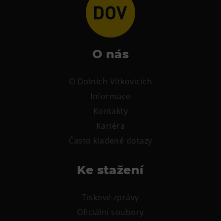
Tematické dárkové poukazy
Pro školy
DOVýuky
O nás
Kroužky pro děti
Výjezdní akce
O Dolních Vítkovicích
Informace
Kontakty
Kariéra
Často kladené dotazy
Ke stažení
Tiskové zprávy
Oficiální soubory