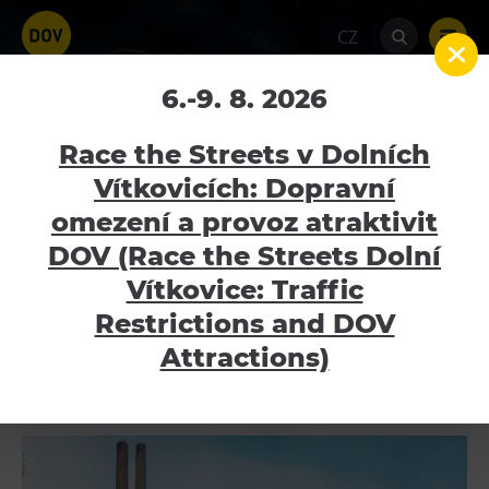
CZ
FUTUREUM
6.-9. 8. 2026
Home
FUTUREUM
Race the Streets v Dolních
Vítkovicích: Dopravní
omezení a provoz atraktivit
Atraktivity
Futureum propojuje industriální historii s uměním,
DOV (Race the Streets Dolní
technologiemi a pohledem do budoucnosti. Výstavy,
Bolt Tower
Vítkovice: Traffic
prohlídky, doprovodný program i jedinečný prostor
Velký svět techniky
Restrictions and DOV
zaměřený na inovace.
Malý svět techniky U6
Attractions)
Dětský svět
Gong
Galerie Gong
Hornické muzeum