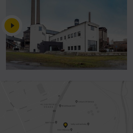
Heligonka
HopJump
Lezecká stěna
Národní zemědělské muzeum
Fajna Dilna
FUTUREUM
Prohlídky
Dolní Vítkovice
Hornické muzeum
Občerstvení
Bolt Café
Kavárna Velký Svět techniky