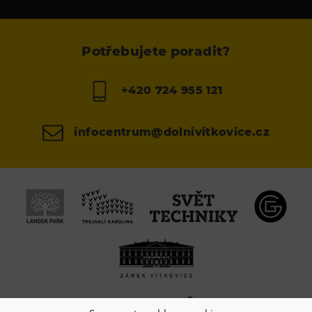
Potřebujete poradit?
+420 724 955 121
infocentrum@dolnivitkovice.cz