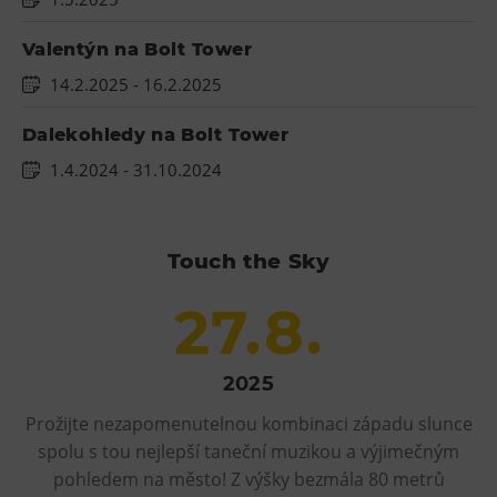
Tematické dárkové poukazy
Valentýn na Bolt Tower
Pro školy
14.2.2025
- 16.2.2025
DOVýuky
Kroužky pro děti
Dalekohledy na Bolt Tower
Výjezdní akce
1.4.2024
- 31.10.2024
Touch the Sky
27.8.
2025
Prožijte nezapomenutelnou kombinaci západu slunce
spolu s tou nejlepší taneční muzikou a výjimečným
pohledem na město! Z výšky bezmála 80 metrů