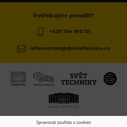
Potřebujete poradit?
+420 724 955 121
infocentrum@dolnivitkovice.cz
Spravovat souhlas s cookies