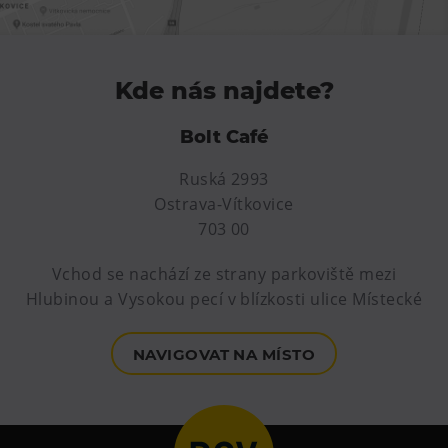
Kde nás najdete?
Bolt Café
Ruská 2993
Ostrava-Vítkovice
703 00
Vchod se nachází ze strany parkoviště mezi
Hlubinou a Vysokou pecí v blízkosti ulice Místecké
NAVIGOVAT NA MÍSTO