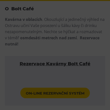
Heligonka
O Bolt Café
HopJump
Kavárna v oblacích
. Okouzlující a jedinečný výhled na
Lezecká stěna
Ostravu učiní Vaše posezení u šálku kávy či drinku
Národní zemědělské muzeum
nezapomenutelným. Nechte se hýčkat a rozmazlovat
Fajna Dilna
v téměř
osmdesáti metrech nad zemí
.
Rezervace
nutná!
FUTUREUM
Prohlídky
Rezervace Kavárny Bolt Café
Dolní Vítkovice
Hornické muzeum
Občerstvení
ON-LINE REZERVAČNÍ SYSTÉM
Bolt Café
Kavárna Velký Svět techniky