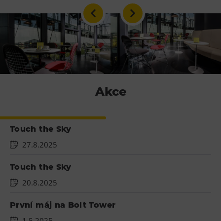
L’Osteria
PECKA DOV
Restaurace VP ART
Bistropen
CØKAFE Dolní Vítkovice
FUTURE café
Akce
Catering
Ubytování
Touch the Sky
Hotel VP1
27.8.2025
Vila Liběna
Touch the Sky
Další
20.8.2025
Narozeninové oslavy
První máj na Bolt Tower
Letní tábory
1.5.2025