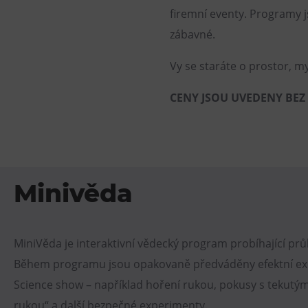
firemní eventy. Programy j
zábavné.
Vy se staráte o prostor, m
CENY JSOU UVEDENY BEZ
Minivěda
MiniVěda je interaktivní vědecký program probíhající pr
Během programu jsou opakovaně předváděny efektní ex
Science show – například hoření rukou, pokusy s tekutým
rukou“ a další bezpečné experimenty.