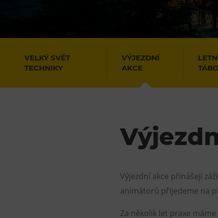
Gong
Galerie Gong
Hornické muzeum
Heligonka
VELKÝ SVĚT
VÝJEZDNÍ
LETN
TECHNIKY
AKCE
TÁB
HopJump
Lezecká stěna
Národní zemědělské muzeum
Fajna Dilna
Výjezdn
FUTUREUM
Výjezdní akce přinášejí z
animátorů přijedeme na p
Za několik let praxe máme 