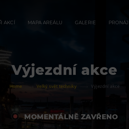
 AKCÍ
MAPA AREÁLU
GALERIE
PRONÁJ
Výjezdní akce
Občerstvení
Ubyt
Home
Velký svět techniky
Výjezdní akce
Bolt Café
Hotel VP
Kavárna Velký Svět
Vila Libě
techniky
MOMENTÁLNĚ ZAVŘENO
L’Osteria
PECKA DOV