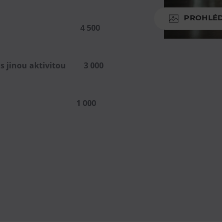
PROHLÉ
e samostatně 4 500
ní s jinou aktivitou 3 000
azba 1 000