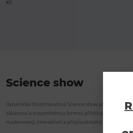
Kč
Science show
R
Dynamická třicetiminutová Science show přináší efektní 
zábavnou a srozumitelnou formou přibližují přírodní zák
moderovaný, interaktivní a přizpůsobitelný publiku i pro