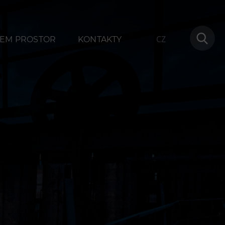
CZ
EM PROSTOR
KONTAKTY
ování
Další
1
Narozeninové oslavy
na
Letní tábory
Tematické dárkové poukazy
Pro školy