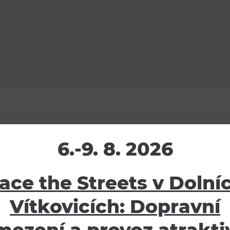
6.-9. 8. 2026
ace the Streets v Dolní
vědecké pokusy, které
ony. Program je
Vítkovicích: Dopravní
storu.