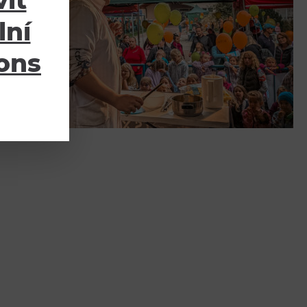
it
lní
ions
DNOUT