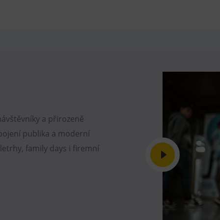
návštěvníky a přirozeně
apojení publika a moderní
etrhy, family days i firemní