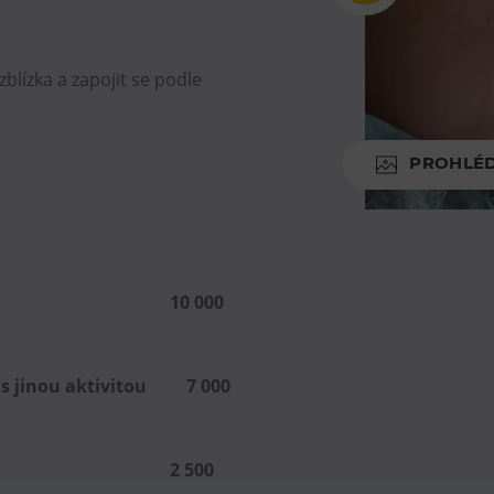
blízka a zapojit se podle
PROHLÉ
e samostatně 10 000
ní s jinou aktivitou 7 000
azba 2 500