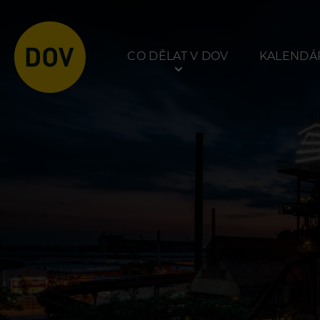
CO DĚLAT V DOV
KALENDÁŘ
Atraktivity
Prohlídky
Bolt Tower
Dolní Vítkovice
Velký svět techniky
Hornické muzeum
Malý svět techniky U6
Dětský svět