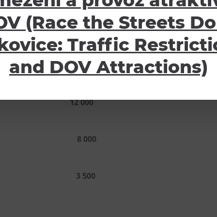
mezení a provoz atraktiv
enty jako atraktivní
V (Race the Streets Do
kovice: Traffic Restrict
and DOV Attractions)
PROHLÉ
ně) 12 000
s minivědou 8 000
jedné akce 3 500