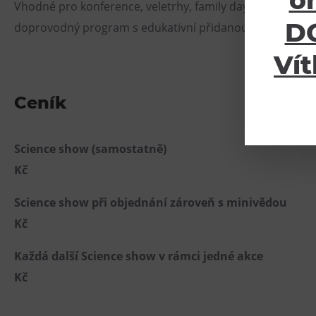
o
Vhodné pro konference, veletrhy, family days a firemní ev
DO
doprovodný program s edukativní přidanou hodnotou.
Vít
Ceník
Science show (samostat
Kč
Science show při objednání zároveň 
Kč
Každá další Science show v rámci 
Kč