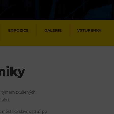
DOVýuky
Kroužky pro děti
Výjezdní akce
EXPOZICE
GALERIE
VSTUPENKY
niky
 a týmem zkušených
akci.
s městské slavnosti až po