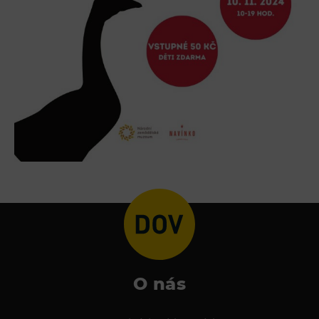
L’Osteria
PECKA DOV
Restaurace VP ART
Bistropen
CØKAFE Dolní Vítkovice
FUTURE café
Catering
Ubytování
Hotel VP1
Vila Liběna
Další
O nás
Narozeninové oslavy
Letní tábory