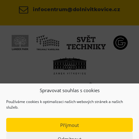
infocentrum@dolnivitkovice.cz
Spravovat souhlas s cookies
Používáme cookies k optimalizaci našich webových stránek a našich
služeb.
Příjmout
Odmítnout