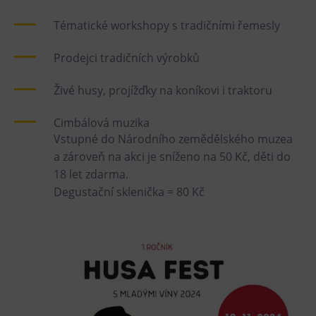
Heligonka
Tématické workshopy s tradičními řemesly
HopJump
Prodejci tradičních výrobků
Lezecká stěna
Národní zemědělské muzeum
Živé husy, projížďky na koníkovi i traktoru
Fajna Dilna
Cimbálová muzika
FUTUREUM
Vstupné do Národního zemědělského muzea
a zároveň na akci je sníženo na 50 Kč, děti do
Prohlídky
18 let zdarma.
Degustační sklenička = 80 Kč
Dolní Vítkovice
Hornické muzeum
Občerstvení
Bolt Café
Kavárna Velký Svět techniky