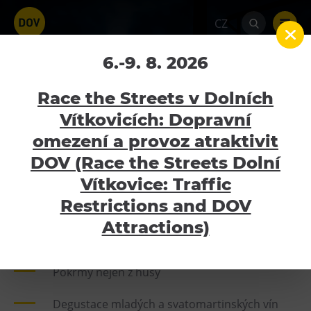
CZ
Husa Fest s mladými víny
6.-9. 8. 2026
2024
Race the Streets v Dolních
Vítkovicích: Dopravní
Home
Kalendář akcí
Husa Fest s mladými
víny 2024
omezení a provoz atraktivit
Atraktivity
DOV (Race the Streets Dolní
10.11.2024
Bolt Tower
Vítkovice: Traffic
Velký svět techniky
Restrictions and DOV
Malý svět techniky U6
Attractions)
1. ročník rodinného festivalu Husa Fest!
Dětský svět
Gong
Pokrmy nejen z husy
Galerie Gong
Degustace mladých a svatomartinských vín
Hornické muzeum