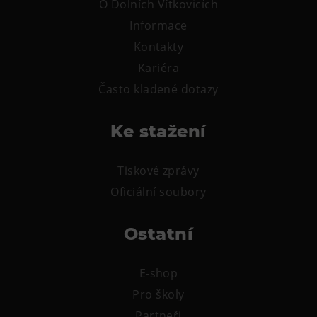
O Dolních Vítkovicích
Tematické dárkové poukazy
Informace
Pro školy
Kontakty
DOVýuky
Kariéra
Kroužky pro děti
Často kladené dotazy
Výjezdní akce
Ke stažení
Tiskové zprávy
Oficiální soubory
Ostatní
E-shop
Pro školy
Partneři