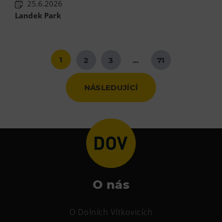
25.6.2026
Landek Park
1
2
3
…
71
NÁSLEDUJÍCÍ
O nás
O Dolních Vítkovicích