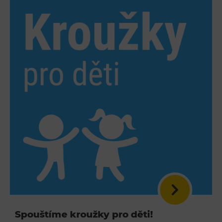
L’Osteria
PECKA DOV
Restaurace VP ART
Bistropen
CØKAFE Dolní Vítkovice
FUTURE café
Catering
Ubytování
Hotel VP1
Vila Liběna
Další
Narozeninové oslavy
Spouštíme kroužky pro děti!
Letní tábory