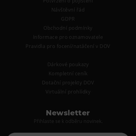
Potvrzení o pojištění
Návštěvní řád
GDPR
Obchodní podmínky
Informace pro oznamovatele
Pravidla pro focení/natáčení v DOV
Dárkové poukazy
Kompletní ceník
Dotační projekty DOV
Virtuální prohlídky
Newsletter
Přihlaste se k odběru novinek.