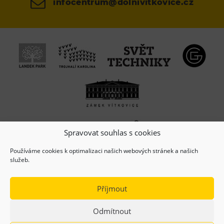
infocentrum@dolnivitkovice.cz
Spravovat souhlas s cookies
Používáme cookies k optimalizaci našich webových stránek a našich
služeb.
Příjmout
Odmítnout
(c) Copyright 2026, Dolní oblast VÍTKOVICE, z.s.