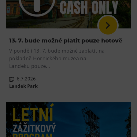
13. 7. bude možné platit pouze hotově
V pondělí 13. 7. bude možné zaplatit na
pokladně Hornického muzea na
Landeku pouze...
6.7.2026
Landek Park