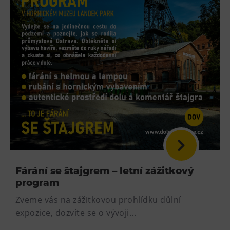
Fárání se štajgrem – letní zážitkový
program
Zveme vás na zážitkovou prohlídku důlní
expozice, dozvíte se o vývoji...