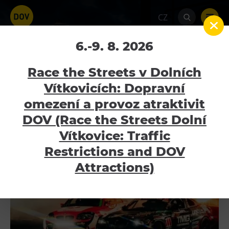
CZ
Informace
6.-9. 8. 2026
Home
Informace
Race the Streets v Dolních
Vítkovicích: Dopravní
omezení a provoz atraktivit
Atraktivity
DOV (Race the Streets Dolní
Bolt Tower
Vítkovice: Traffic
Velký svět techniky
Restrictions and DOV
Malý svět techniky U6
Attractions)
Dětský svět
Gong
Galerie Gong
Hornické muzeum