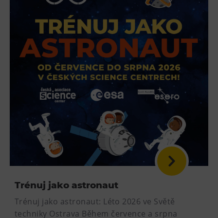
Trénuj jako astronaut
Trénuj jako astronaut: Léto 2026 ve Světě
techniky Ostrava Během července a srpna