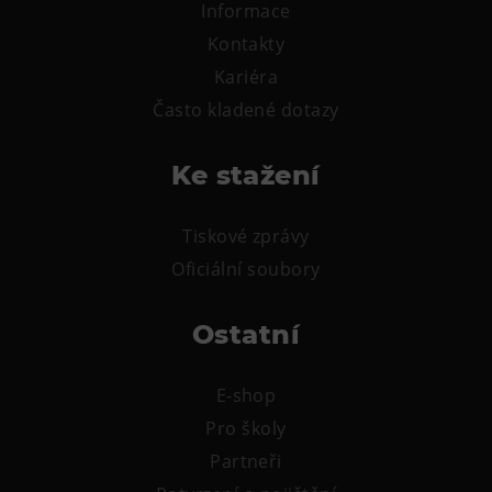
Informace
Kontakty
Kariéra
Často kladené dotazy
Ke stažení
Tiskové zprávy
Oficiální soubory
Ostatní
E-shop
Pro školy
Partneři