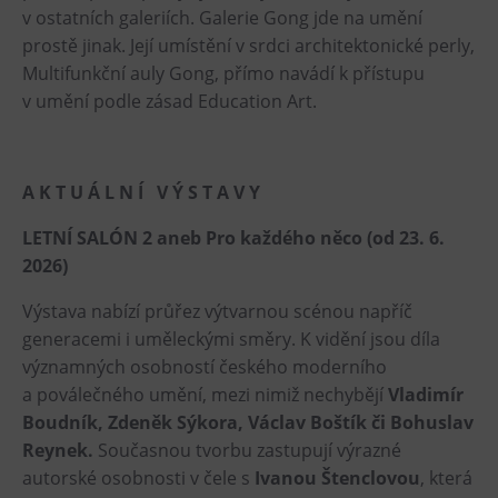
L’Osteria
v ostatních galeriích. Galerie Gong jde na umění
PECKA DOV
prostě jinak. Její umístění v srdci architektonické perly,
Multifunkční auly Gong, přímo navádí k přístupu
Restaurace VP ART
v umění podle zásad Education Art.
Bistropen
CØKAFE Dolní Vítkovice
FUTURE café
A K T U Á L N Í V Ý S T A V Y
Catering
LETNÍ SALÓN 2 aneb Pro každého něco (od 23. 6.
2026)
Ubytování
Výstava nabízí průřez výtvarnou scénou napříč
Hotel VP1
generacemi i uměleckými směry. K vidění jsou díla
Vila Liběna
významných osobností českého moderního
a poválečného umění, mezi nimiž nechybějí
Vladimír
Další
Boudník, Zdeněk Sýkora, Václav Boštík či Bohuslav
Reynek.
Současnou tvorbu zastupují výrazné
Narozeninové oslavy
autorské osobnosti v čele s
Ivanou Štenclovou
, která
Letní tábory