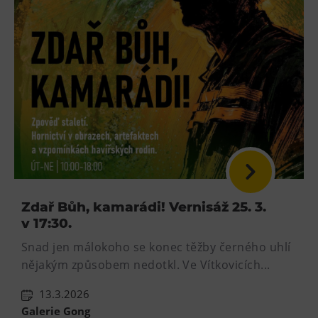
Zdař Bůh, kamarádi! Vernisáž 25. 3.
v 17:30.
Snad jen málokoho se konec těžby černého uhlí
nějakým způsobem nedotkl. Ve Vítkovicích...
13.3.2026
Galerie Gong