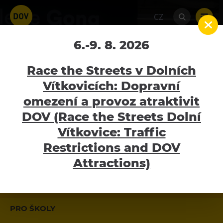
CZ
Galerie Gong
6.-9. 8. 2026
Home
Galerie Gong
Race the Streets v Dolních
Vítkovicích: Dopravní
MOMENTÁLNĚ OTEVŘENO
omezení a provoz atraktivit
Atraktivity
DOV (Race the Streets Dolní
pondělí - neděle - 10:00 - 18:00
Bolt Tower
Vítkovice: Traffic
Nová výstava: Letní salón 2 aneb Pro
Velký svět techniky
Restrictions and DOV
každého něco
Malý svět techniky U6
Attractions)
Dětský svět
GALERIE GONG
Gong
Galerie Gong
PRO ŠKOLY
Hornické muzeum