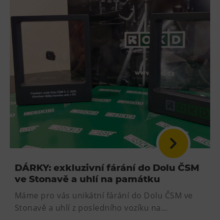
DÁRKY: exkluzivní fárání do Dolu ČSM
ve Stonavě a uhlí na památku
Máme pro vás unikátní fárání do Dolu ČSM ve
Stonavě a uhlí z posledního vozíku na...