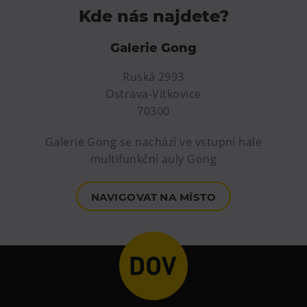
Kde nás najdete?
Galerie Gong
Ruská 2993
Ostrava-Vítkovice
70300
Galerie Gong se nachází ve vstupní hale
multifunkční auly Gong
NAVIGOVAT NA MÍSTO