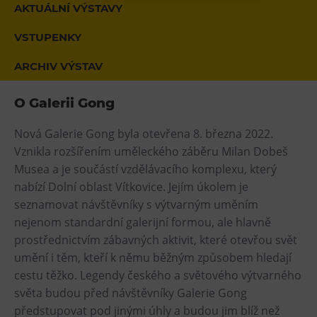
AKTUÁLNÍ VÝSTAVY
Heligonka
VSTUPENKY
HopJump
Lezecká stěna
ARCHIV VÝSTAV
Národní zemědělské muzeum
O Galerii Gong
Fajna Dilna
FUTUREUM
Nová Galerie Gong byla otevřena 8. března 2022.
Vznikla rozšířením uměleckého záběru Milan Dobeš
Prohlídky
Musea a je součástí vzdělávacího komplexu, který
nabízí Dolní oblast Vítkovice. Jejím úkolem je
Dolní Vítkovice
seznamovat návštěvníky s výtvarným uměním
Hornické muzeum
nejenom standardní galerijní formou, ale hlavně
prostřednictvím zábavných aktivit, které otevřou svět
Občerstvení
umění i těm, kteří k němu běžným způsobem hledají
cestu těžko. Legendy českého a světového výtvarného
Bolt Café
světa budou před návštěvníky Galerie Gong
Kavárna Velký Svět techniky
předstupovat pod jinými úhly a budou jim blíž než