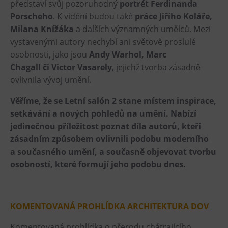
představí svůj pozoruhodný
portrét Ferdinanda
Tematické dárkové poukazy
Porscheho
. K vidění budou také
práce Jiřího Koláře,
Pro školy
Milana Knížáka
a dalších významných umělců. Mezi
vystavenými autory nechybí ani světově proslulé
DOVýuky
osobnosti, jako jsou
Andy Warhol, Marc
Kroužky pro děti
Chagall či Victor Vasarely
, jejichž tvorba zásadně
Výjezdní akce
ovlivnila vývoj umění.
Věříme, že se Letní salón 2 stane místem inspirace,
setkávání a nových pohledů na umění. Nabízí
jedinečnou příležitost poznat díla autorů, kteří
zásadním způsobem ovlivnili podobu moderního
a současného umění, a současně objevovat tvorbu
osobností, které formují jeho podobu dnes.
KOMENTOVANÁ PROHLÍDKA ARCHITEKTURA DOV
Komentovaná prohlídka o přerodu chátrajícího