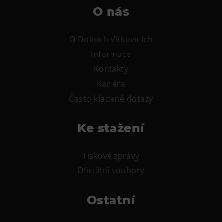
O nás
O Dolních Vítkovicích
Informace
Kontakty
Kariéra
Často kladené dotazy
Ke stažení
Tiskové zprávy
Oficiální soubory
Ostatní