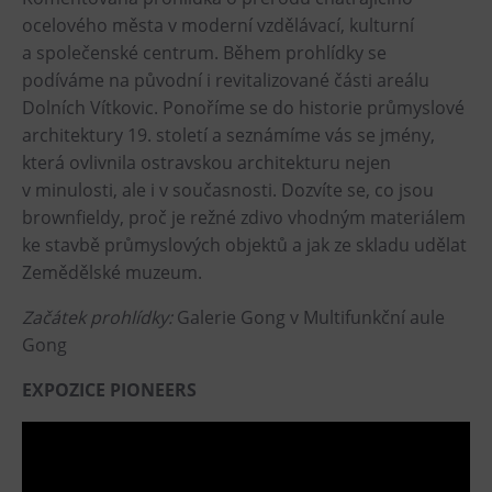
ocelového města v moderní vzdělávací, kulturní
a společenské centrum. Během prohlídky se
podíváme na původní i revitalizované části areálu
Dolních Vítkovic. Ponoříme se do historie průmyslové
architektury 19. století a seznámíme vás se jmény,
která ovlivnila ostravskou architekturu nejen
v minulosti, ale i v současnosti. Dozvíte se, co jsou
brownfieldy, proč je režné zdivo vhodným materiálem
ke stavbě průmyslových objektů a jak ze skladu udělat
Zemědělské muzeum.
Začátek prohlídky:
Galerie Gong v Multifunkční aule
Gong
EXPOZICE PIONEERS
Video
přehrávač