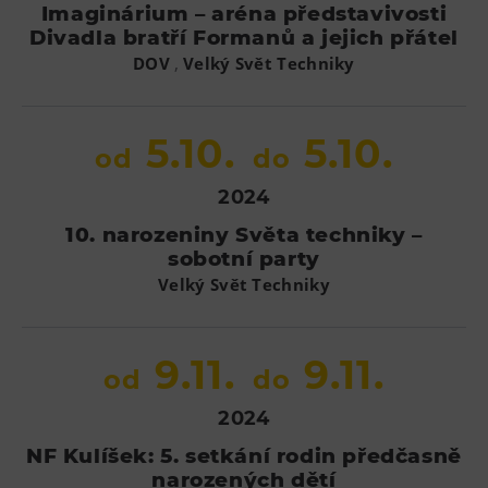
Imaginárium – aréna představivosti
Divadla bratří Formanů a jejich přátel
,
DOV
Velký Svět Techniky
5.10.
5.10.
od
do
2024
10. narozeniny Světa techniky –
sobotní party
Velký Svět Techniky
9.11.
9.11.
od
do
2024
NF Kulíšek: 5. setkání rodin předčasně
narozených dětí