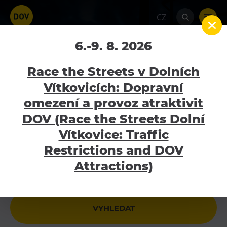
CZ
Velký Svět Techniky
6.-9. 8. 2026
Home
Kalendář akcí
Velký Svět Techniky
Race the Streets v Dolních
Vítkovicích: Dopravní
1.7.2026 - 31.8.2026
omezení a provoz atraktivit
Atraktivity
DOV (Race the Streets Dolní
Bolt Tower
Vítkovice: Traffic
Nejbližší akce
Velký svět techniky
Restrictions and DOV
Malý svět techniky U6
Attractions)
Dětský svět
Gong
Galerie Gong
Hornické muzeum