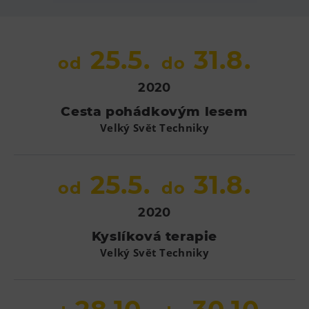
Heligonka
HopJump
25.5.
31.8.
od
do
Lezecká stěna
Národní zemědělské muzeum
2020
Fajna Dilna
Cesta pohádkovým lesem
FUTUREUM
Velký Svět Techniky
Prohlídky
25.5.
31.8.
od
do
Dolní Vítkovice
Hornické muzeum
2020
Kyslíková terapie
Občerstvení
Velký Svět Techniky
Bolt Café
Kavárna Velký Svět techniky