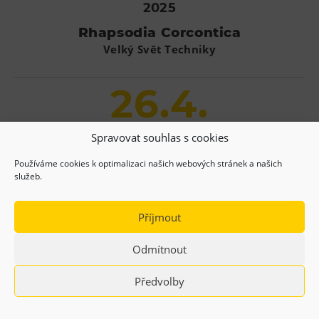
2025
Rhapsodia Corcontica
Velký Svět Techniky
26.4.
2025
Spravovat souhlas s cookies
Tvořivé dílny – Animace
Používáme cookies k optimalizaci našich webových stránek a našich
služeb.
Velký Svět Techniky
22.5.
Příjmout
Odmítnout
2025
Předvolby
Earth Art
Velký Svět Techniky