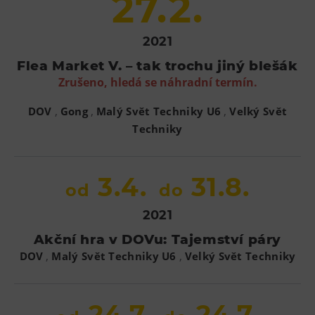
27.2.
Tematické dárkové poukazy
Pro školy
2021
DOVýuky
Flea Market V. – tak trochu jiný blešák
Kroužky pro děti
Zrušeno, hledá se náhradní termín.
Výjezdní akce
,
,
,
DOV
Gong
Malý Svět Techniky U6
Velký Svět
Techniky
3.4.
31.8.
od
do
2021
Akční hra v DOVu: Tajemství páry
,
,
DOV
Malý Svět Techniky U6
Velký Svět Techniky
24.7.
24.7.