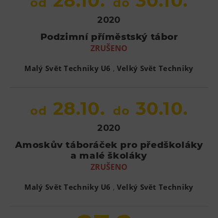
28.10.
30.10.
od
do
L’Osteria
PECKA DOV
2020
Restaurace VP ART
Podzimní příměstský tábor
ZRUŠENO
Bistropen
CØKAFE Dolní Vítkovice
,
Malý Svět Techniky U6
Velký Svět Techniky
FUTURE café
Catering
28.10.
30.10.
od
do
Ubytování
2020
Hotel VP1
Amoskův táboráček pro předškoláky
Vila Liběna
a malé školáky
ZRUŠENO
Další
,
Malý Svět Techniky U6
Velký Svět Techniky
Narozeninové oslavy
Letní tábory