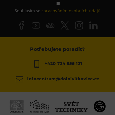
Souhlasím se
zpracováním osobních údajů
.
Potřebujete poradit?
+420 724 955 121
infocentrum@dolnivitkovice.cz