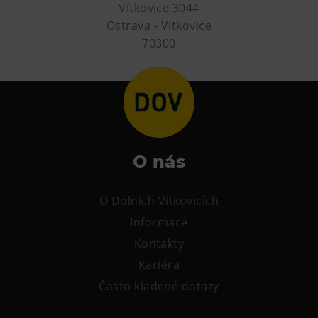
Vítkovice 3044
Tematické dárkové poukazy
Ostrava - Vítkovice
Pro školy
70300
DOVýuky
Kroužky pro děti
Výjezdní akce
O nás
O Dolních Vítkovicích
Informace
Kontakty
Kariéra
Často kladené dotazy