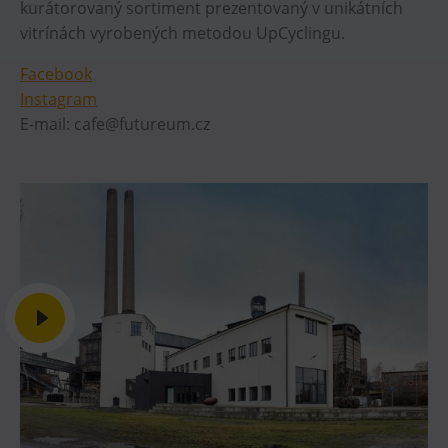
kurátorovaný sortiment prezentovaný v unikátních
Heligonka
vitrínách vyrobených metodou UpCyclingu.
HopJump
Facebook
Lezecká stěna
Instagram
Národní zemědělské muzeum
E-mail: cafe@futureum.cz
Fajna Dilna
FUTUREUM
Prohlídky
Dolní Vítkovice
Hornické muzeum
Občerstvení
Bolt Café
Kavárna Velký Svět techniky