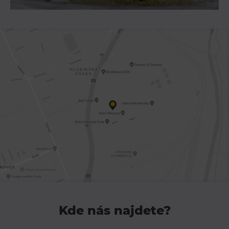
L’Osteria
PECKA DOV
Restaurace VP ART
Bistropen
CØKAFE Dolní Vítkovice
FUTURE café
Catering
Ubytování
Hotel VP1
Vila Liběna
Další
Narozeninové oslavy
Kde nás najdete?
Letní tábory