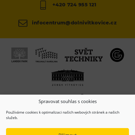
+420 724 955 121
infocentrum@dolnivitkovice.cz
Spravovat souhlas s cookies
Používáme cookies k optimalizaci našich webových stránek a našich
služeb.
Příjmout