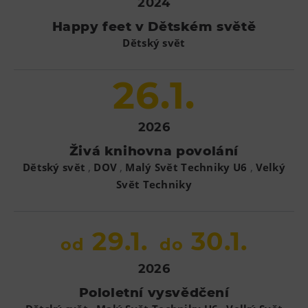
2024
L’Osteria
Happy feet v Dětském světě
PECKA DOV
Dětský svět
Restaurace VP ART
Bistropen
26.1.
CØKAFE Dolní Vítkovice
FUTURE café
2026
Catering
Živá knihovna povolání
,
,
,
Dětský svět
DOV
Malý Svět Techniky U6
Velký
Ubytování
Svět Techniky
Hotel VP1
Vila Liběna
29.1.
30.1.
od
do
Další
2026
Narozeninové oslavy
Pololetní vysvědčení
Letní tábory