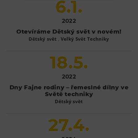
6.1.
Heligonka
HopJump
2022
Lezecká stěna
Otevíráme Dětský svět v novém!
Národní zemědělské muzeum
,
Dětský svět
Velký Svět Techniky
Fajna Dilna
18.5.
FUTUREUM
Prohlídky
2022
Dolní Vítkovice
Dny Fajne rodiny – řemeslné dílny ve
Světě techniky
Hornické muzeum
Dětský svět
Občerstvení
27.4.
Bolt Café
Kavárna Velký Svět techniky