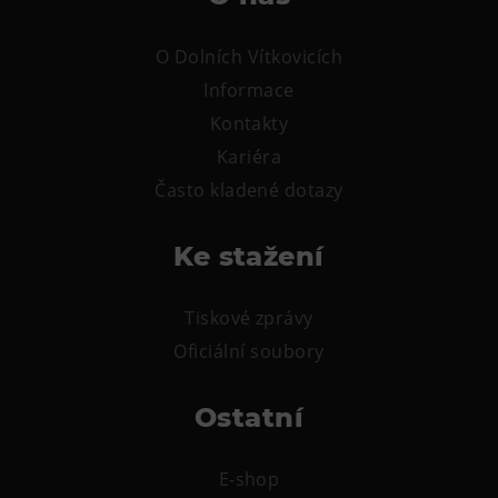
O Dolních Vítkovicích
Informace
Kontakty
Kariéra
Často kladené dotazy
Ke stažení
Tiskové zprávy
Oficiální soubory
Ostatní
E-shop