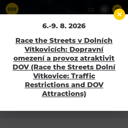
CZ
Dětský svět
6.-9. 8. 2026
Home
Aktuality
Dětský svět
Race the Streets v Dolních
Vítkovicích: Dopravní
omezení a provoz atraktivit
Nejbližší akce
Atraktivity
DOV (Race the Streets Dolní
Bolt Tower
Vítkovice: Traffic
Velký svět techniky
Restrictions and DOV
Malý svět techniky U6
Attractions)
Dětský svět
Gong
Galerie Gong
Hornické muzeum