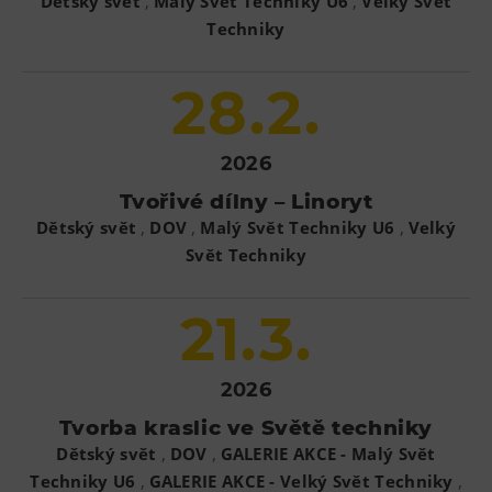
,
,
Dětský svět
Malý Svět Techniky U6
Velký Svět
Tematické dárkové poukazy
Techniky
Pro školy
28.2.
DOVýuky
Kroužky pro děti
Výjezdní akce
2026
Tvořivé dílny – Linoryt
,
,
,
Dětský svět
DOV
Malý Svět Techniky U6
Velký
Svět Techniky
21.3.
2026
Tvorba kraslic ve Světě techniky
,
,
Dětský svět
DOV
GALERIE AKCE - Malý Svět
,
,
Techniky U6
GALERIE AKCE - Velký Svět Techniky