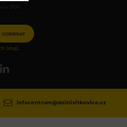
ení v DOV
ODEBÍRAT
ch údajů
.
infocentrum@dolnivitkovice.cz