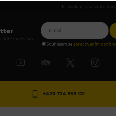
Pravidla pro focení/natáč
tter
 k odběru novinek.
Souhlasím se
zpracováním osobní
+420 724 955 121