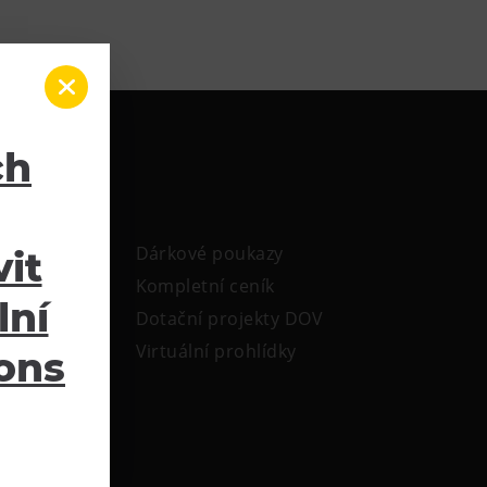
ch
Dárkové poukazy
it
Kompletní ceník
lní
Dotační projekty DOV
Virtuální prohlídky
ions
ele