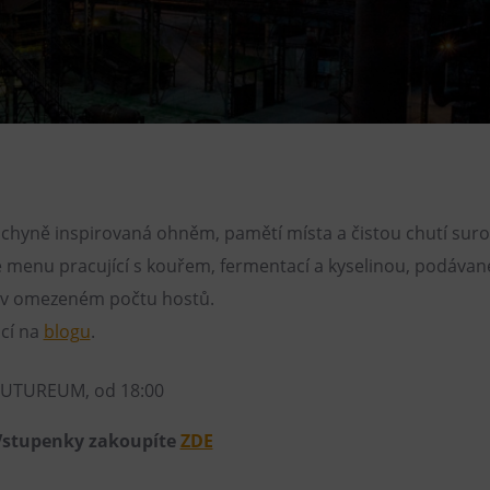
Restaurace VP ART
Bistropen
CØKAFE Dolní Vítkovice
FUTURE café
Catering
chyně inspirovaná ohněm, pamětí místa a čistou chutí suro
 menu pracující s kouřem, fermentací a kyselinou, podáva
e v omezeném počtu hostů.
ací na
blogu
.
FUTUREUM, od 18:00
Vstupenky zakoupíte
ZDE