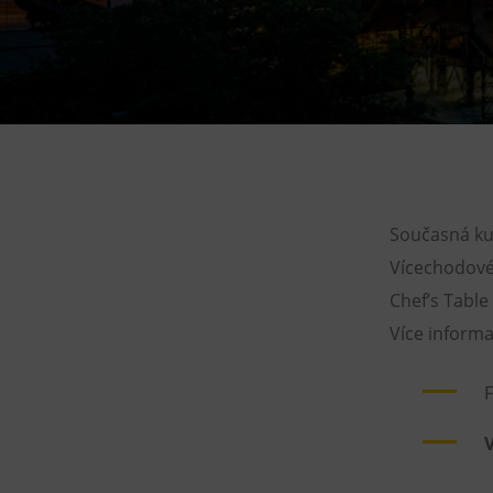
Gong
Galerie Gong
Hornické muzeum
Heligonka
HopJump
Lezecká stěna
Národní zemědělské muzeum
Současná ku
Vícechodové
Fajna Dilna
Chef’s Tabl
FUTUREUM
Více inform