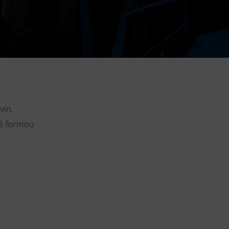
DOVýuky
Kroužky pro děti
Výjezdní akce
vin.
né formou