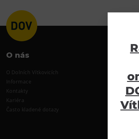
R
O nás
Ke sta
O Dolních Vítkovicích
Tiskové zpr
o
Informace
Oficiální s
DO
Kontakty
Kariéra
Vít
Často kladené dotazy