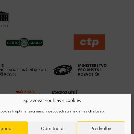
Spravovat souhlas s cookies
ookies k optimalizaci našich webových stránek a našich služeb.
íjmout
Odmítnout
Předvolby