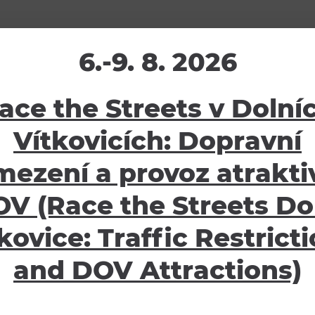
6.-9. 8. 2026
ace the Streets v Dolní
žení
Ostatní
Vítkovicích: Dopravní
ávy
E-shop
mezení a provoz atraktiv
oubory
Pro školy
V (Race the Streets Do
Partneři
Potvrzení o pojištění
kovice: Traffic Restrict
Návštěvní řád
and DOV Attractions)
GDPR
Obchodní podmínky
Informace pro oznamovat