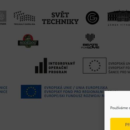
Používáme c
Př