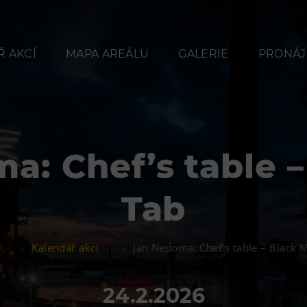
 AKCÍ
MAPA AREÁLU
GALERIE
PRONÁJ
: Chef’s table –
Občerstvení
Ubyt
Tab
Bolt Café
Hotel VP
Kavárna Velký Svět
Vila Libě
Kalendář akcí
Jan Nedoma: Chef’s table – Black M
techniky
L’Osteria
24.2.2026
PECKA DOV