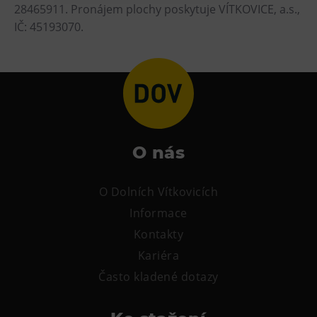
28465911. Pronájem plochy poskytuje VÍTKOVICE, a.s.,
Heligonka
IČ: 45193070.
HopJump
Lezecká stěna
Národní zemědělské muzeum
Fajna Dilna
FUTUREUM
O nás
Prohlídky
O Dolních Vítkovicích
Dolní Vítkovice
Informace
Hornické muzeum
Kontakty
Občerstvení
Kariéra
Často kladené dotazy
Bolt Café
Kavárna Velký Svět techniky