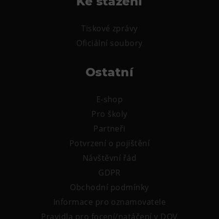
Ke stažení
L’Osteria
PECKA DOV
Tiskové zprávy
Restaurace VP ART
Oficiální soubory
Bistropen
CØKAFE Dolní Vítkovice
Ostatní
FUTURE café
Catering
E-shop
Pro školy
Ubytování
Partneři
Hotel VP1
Potvrzení o pojištění
Vila Liběna
Návštěvní řád
GDPR
Další
Obchodní podmínky
Narozeninové oslavy
Informace pro oznamovatele
Letní tábory
Pravidla pro focení/natáčení v DOV