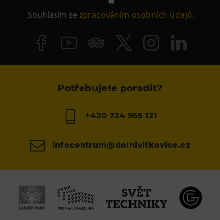
Souhlasím se
zpracováním osobních údajů
.
Potřebujete poradit?
+420 724 955 121
infocentrum@dolnivitkovice.cz