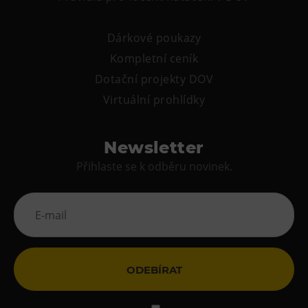
Tematické dárkové poukazy
Pro školy
Dárkové poukazy
DOVýuky
Kompletní ceník
Kroužky pro děti
Dotační projekty DOV
Výjezdní akce
Virtuální prohlídky
Newsletter
Přihlaste se k odběru novinek.
ODEBÍRAT