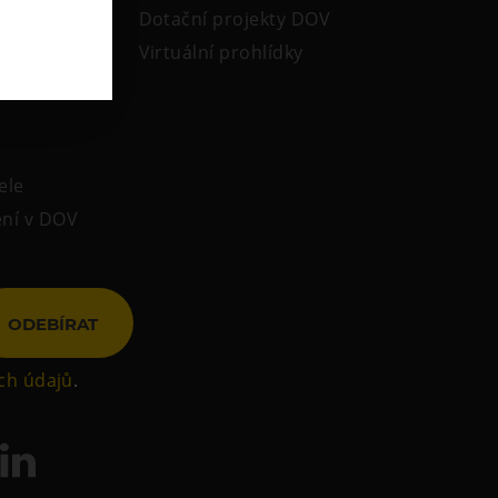
Dotační projekty DOV
Virtuální prohlídky
ele
ení v DOV
ODEBÍRAT
ch údajů
.