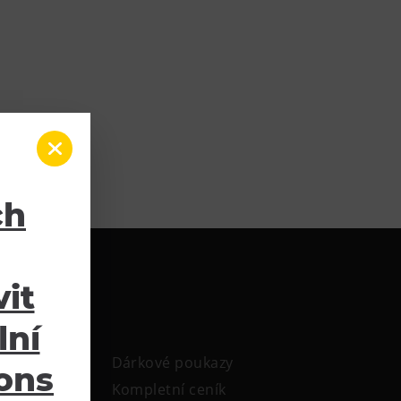
ch
it
lní
Dárkové poukazy
ions
Kompletní ceník