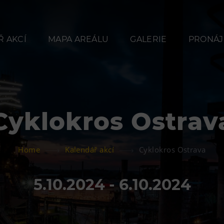
 AKCÍ
MAPA AREÁLU
GALERIE
PRONÁJ
Cyklokros Ostrav
Občerstvení
Ubyt
Home
Kalendář akcí
Cyklokros Ostrava
Bolt Café
Hotel VP
Kavárna Velký Svět
Vila Libě
5.10.2024 - 6.10.2024
techniky
L’Osteria
PECKA DOV