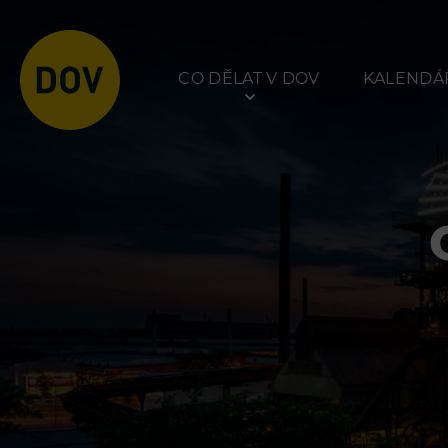
CO DĚLAT V DOV
KALENDÁŘ
Atraktivity
Prohlídky
Bolt Tower
Dolní Vítkovice
Velký svět techniky
Hornické muzeum
Malý svět techniky U6
Dětský svět