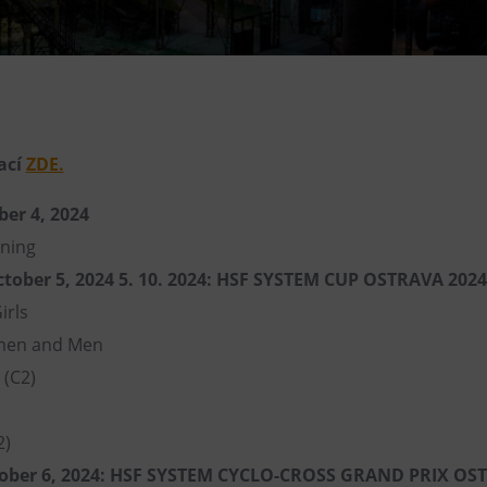
Restaurace VP ART
Bistropen
CØKAFE Dolní Vítkovice
FUTURE café
ací
ZDE.
Catering
ber 4, 2024
ining
tober 5, 2024 5. 10. 2024: HSF SYSTEM CUP OSTRAVA 2024
irls
men and Men
 (C2)
2)
ober 6, 2024: HSF SYSTEM CYCLO-CROSS GRAND PRIX OS