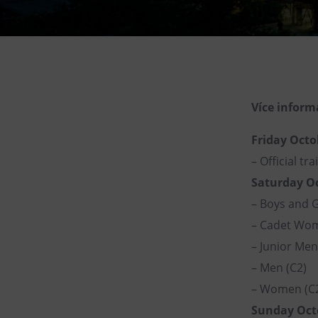
Gong
Galerie Gong
Hornické muzeum
Heligonka
HopJump
Více inform
Lezecká stěna
Friday Octo
Národní zemědělské muzeum
– Official tra
Fajna Dilna
Saturday Oc
FUTUREUM
– Boys and G
– Cadet Wo
– Junior Men
– Men (C2)
– Women (C
Sunday Oct