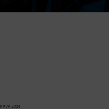
DOVýuky
Kroužky pro děti
Výjezdní akce
TRAVA 2024