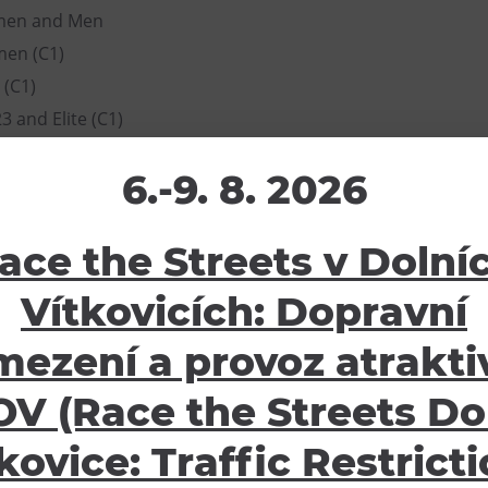
men and Men
men (C1)
 (C1)
 and Elite (C1)
d Elite (C1)
6.-9. 8. 2026
ace the Streets v Dolní
Vítkovicích: Dopravní
mezení a provoz atraktiv
žení
Ostatní
V (Race the Streets Do
ávy
E-shop
kovice: Traffic Restrict
oubory
Pro školy