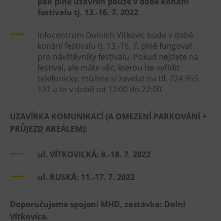
pak plně uzavřen pouze v době konání
L’Osteria
festivalu tj. 13.-16. 7. 2022.
PECKA DOV
Restaurace VP ART
Infocentrum Dolních Vítkovic bude v době
konání festivalu tj. 13.-16. 7. plně fungovat
Bistropen
pro návštěvníky festivalu. Pokud nejdete na
CØKAFE Dolní Vítkovice
festival, ale máte věc, kterou lze vyřídit
telefonicky, můžete si zavolat na tlf. 724 955
FUTURE café
121 a to v době od 12:00 do 22:00.
Catering
UZAVÍRKA KOMUNIKACÍ (A OMEZENÍ PARKOVÁNÍ +
Ubytování
PRŮJEZD AREÁLEM):
Hotel VP1
ul. VÍTKOVICKÁ: 8.-18. 7. 2022
Vila Liběna
ul. RUSKÁ: 11.-17. 7. 2022
Další
Narozeninové oslavy
Doporučujeme spojení MHD, zastávka: Dolní
Letní tábory
Vítkovice.