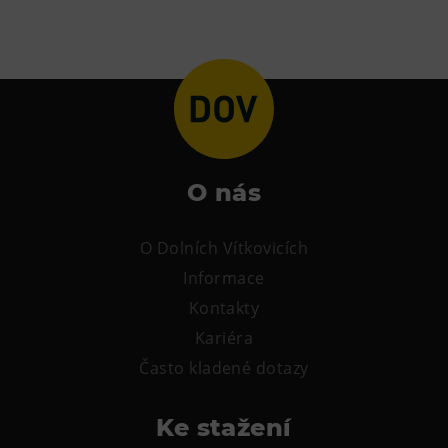
O nás
O Dolních Vítkovicích
Informace
Kontakty
Kariéra
Často kladené dotazy
Ke stažení