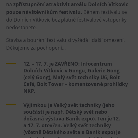
na
zpřístupnění atraktivit areálu Dolních Vítkovic
Heligonka
pouze návštěvníkům festivalu.
Během festivalu se
HopJump
do Dolních Vítkovic bez platné festivalové vstupenky
nedostanete.
Lezecká stěna
Národní zemědělské muzeum
Stavba a bourání festivalu si vyžádá i další omezení.
Fajna Dilna
Děkujeme za pochopení…
FUTUREUM
12. – 17. 7. je ZAVŘENO: Infocentrum
Dolních Vítkovic v Gongu, Galerie Gong
Prohlídky
(celý Gong), Malý svět techniky U6, Bolt
Café, Bolt Tower – komentované prohlídky
Dolní Vítkovice
NKP.
Hornické muzeum
Výjimkou je Velký svět techniky (jeho
Občerstvení
součástí je např. Dětský svět nebo
dočasná výstava Baník expo). Ten je 12.
Bolt Café
a 17. 7. otevřen. Velký svět techniky
Kavárna Velký Svět techniky
(včetně Dětského světa a Baník expo) je