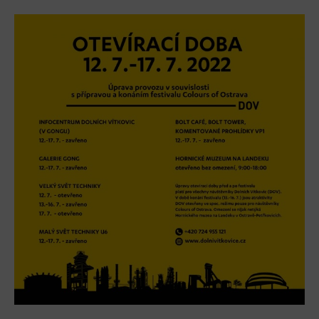
Tematické dárkové poukazy
Pro školy
DOVýuky
Kroužky pro děti
Výjezdní akce