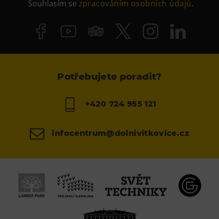
Souhlasím se
zpracováním osobních údajů
.
Potřebujete poradit?
+420 724 955 121
infocentrum@dolnivitkovice.cz