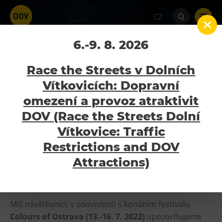
CZ
!!! PROVOZ DOLNÍCH
6.-9. 8. 2026
VÍTKOVIC V DOBĚ
Race the Streets v Dolních
KONÁNÍ COLOURS OF
Vítkovicích: Dopravní
OSTRAVA !!!
omezení a provoz atraktivit
Atraktivity
DOV (Race the Streets Dolní
Home
Kalendář akcí
!!! PROVOZ DOLNÍCH
Bolt Tower
Vítkovice: Traffic
VÍTKOVIC V DOBĚ KONÁNÍ COLOURS OF OSTRAVA !!!
Velký svět techniky
Restrictions and DOV
12.7.2022 - 17.7.2022
Malý svět techniky U6
Attractions)
Dětský svět
Gong
Milí návštěvníci, v souvislosti s konáním festivalu
Galerie Gong
Colours of Ostrava (13.-16. 7. 2022)
upozorňujeme
Hornické muzeum