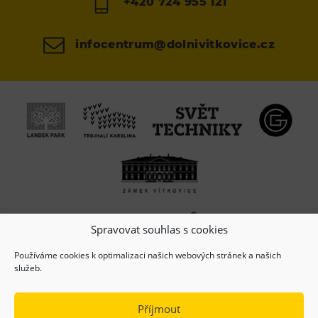
+420 724 955 121
infocentrum@dolnivitkovice.cz
Spravovat souhlas s cookies
Používáme cookies k optimalizaci našich webových stránek a našich
služeb.
Příjmout