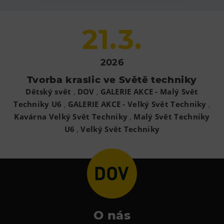
Heligonka
21.3.
HopJump
Lezecká stěna
Národní zemědělské muzeum
2026
Fajna Dilna
Tvorba kraslic ve Světě techniky
,
,
Dětský svět
DOV
GALERIE AKCE - Malý Svět
FUTUREUM
,
,
Techniky U6
GALERIE AKCE - Velký Svět Techniky
,
Kavárna Velký Svět Techniky
Malý Svět Techniky
Prohlídky
,
U6
Velký Svět Techniky
Dolní Vítkovice
Hornické muzeum
Občerstvení
Bolt Café
Kavárna Velký Svět techniky
O nás