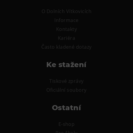
L’Osteria
O Dolních Vítkovicích
PECKA DOV
Informace
Restaurace VP ART
Kontakty
Bistropen
Kariéra
CØKAFE Dolní Vítkovice
Často kladené dotazy
FUTURE café
Catering
Ke stažení
Ubytování
Tiskové zprávy
Hotel VP1
Oficiální soubory
Vila Liběna
Ostatní
Další
Narozeninové oslavy
E-shop
Letní tábory
Pro školy