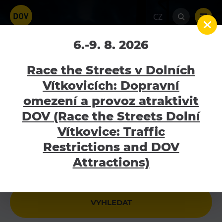
CZ
Kavárna Velký Svět
6.-9. 8. 2026
Techniky
Race the Streets v Dolních
Vítkovicích: Dopravní
Home
Aktuality
Kavárna Velký Svět
Techniky
omezení a provoz atraktivit
Atraktivity
DOV (Race the Streets Dolní
Bolt Tower
Vítkovice: Traffic
Nejbližší akce
Velký svět techniky
Restrictions and DOV
Malý svět techniky U6
Attractions)
Dětský svět
Gong
Galerie Gong
Hornické muzeum