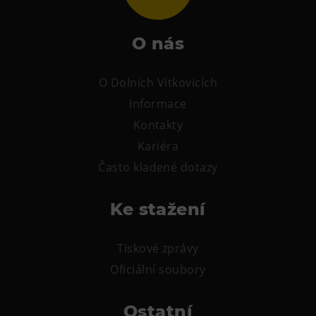
Tematické dárkové poukazy
Pro školy
O nás
DOVýuky
Kroužky pro děti
O Dolních Vítkovicích
Výjezdní akce
Informace
Kontakty
Kariéra
Často kladené dotazy
Ke stažení
Tiskové zprávy
Oficiální soubory
Ostatní