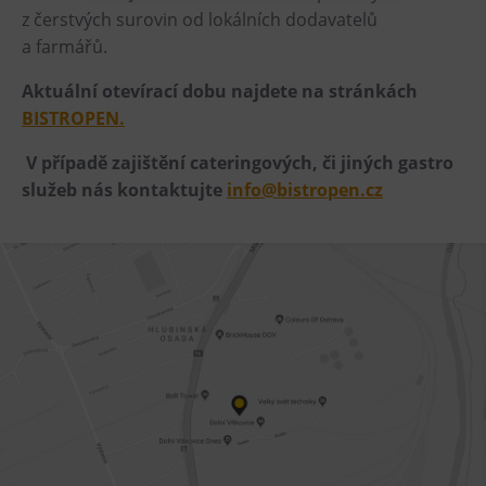
z čerstvých surovin od lokálních dodavatelů
Heligonka
a farmářů.
HopJump
Aktuální otevírací dobu najdete na stránkách
Lezecká stěna
BISTROPEN.
Národní zemědělské muzeum
V případě zajištění cateringových, či jiných gastro
Fajna Dilna
služeb nás kontaktujte
info@bistropen.cz
FUTUREUM
Prohlídky
Dolní Vítkovice
Hornické muzeum
Občerstvení
Bolt Café
Kavárna Velký Svět techniky