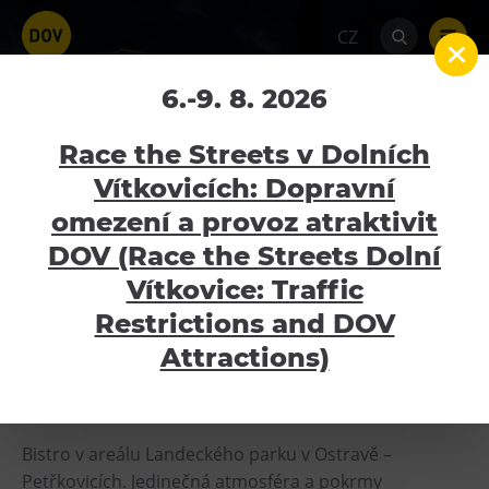
CZ
Bistropen
6.-9. 8. 2026
Home
Bistropen
Race the Streets v Dolních
Vítkovicích: Dopravní
omezení a provoz atraktivit
Pro více informací navštivte webové stránky
Atraktivity
Bistropen.
DOV (Race the Streets Dolní
Bolt Tower
Vítkovice: Traffic
PŘEJÍT NA WEB
Velký svět techniky
Restrictions and DOV
Malý svět techniky U6
Attractions)
Dětský svět
O Bistropen
Gong
Galerie Gong
Bistro v areálu Landeckého parku v Ostravě –
Petřkovicích. Jedinečná atmosféra a pokrmy
Hornické muzeum