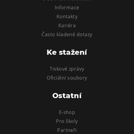
Tematické dárkové poukazy
Informace
Pro školy
Kontakty
DOVýuky
Kariéra
Kroužky pro děti
Často kladené dotazy
Výjezdní akce
Ke stažení
Tiskové zprávy
Oficiální soubory
Ostatní
E-shop
Pro školy
Partneři