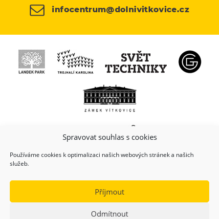
infocentrum@dolnivitkovice.cz
Spravovat souhlas s cookies
Používáme cookies k optimalizaci našich webových stránek a našich
služeb.
Příjmout
Odmítnout
(c) Copyright 2026, Dolní oblast VÍTKOVICE, z.s.