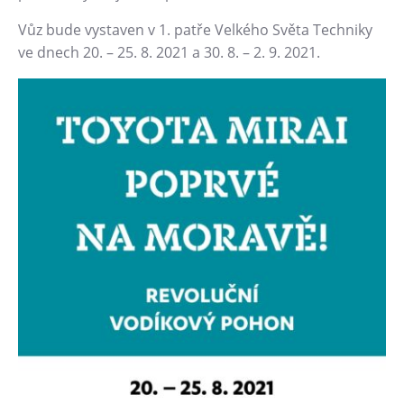
Heligonka
Vůz bude vystaven v 1. patře Velkého Světa Techniky
ve dnech 20. – 25. 8. 2021 a 30. 8. – 2. 9. 2021.
HopJump
Lezecká stěna
Národní zemědělské muzeum
Fajna Dilna
FUTUREUM
Prohlídky
Dolní Vítkovice
Hornické muzeum
Občerstvení
Bolt Café
Kavárna Velký Svět techniky