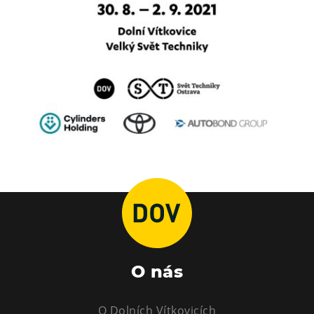
L’Osteria
PECKA DOV
Restaurace VP ART
Bistropen
CØKAFE Dolní Vítkovice
FUTURE café
Catering
Ubytování
Hotel VP1
Vila Liběna
Další
O nás
Narozeninové oslavy
Letní tábory
O Dolních Vítkovicích