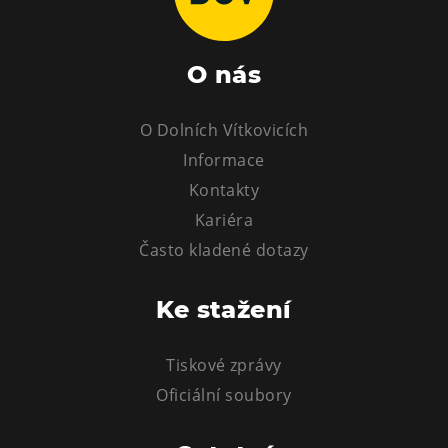
Tematické dárkové poukazy
Pro školy
O nás
DOVýuky
Kroužky pro děti
O Dolních Vítkovicích
Výjezdní akce
Informace
Kontakty
Kariéra
Často kladené dotazy
Ke stažení
Tiskové zprávy
Oficiální soubory