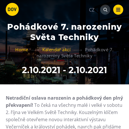
CZ
Pohádkové 7. narozeniny
Světa Techniky
Home
Kalendář akcí
Pohádkové 7.
narozeniny Světa Techniky
Atraktivity
2.10.2021 - 2.10.2021
Bolt Tower
Velký svět techniky
Malý svět techniky U6
Netradiční oslava narozenin a pohádkový den plný
Dětský svět
překvapení!
To čeká na všechny malé i velké v sobotu
Gong
2. října ve Velkém Světě Techniky. Kouzelným klíčem
společně otevřeme novou interaktivní výstavu
Galerie Gong
Večerníček a království pohádek, navrch pak přidáme
Hornické muzeum