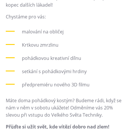
kopec dalších lákadel!
Heligonka
Chystáme pro vás:
HopJump
Lezecká stěna
malování na obličej
Národní zemědělské muzeum
Fajna Dilna
Krtkovu zmrzlinu
FUTUREUM
pohádkovou kreativní dílnu
Prohlídky
setkání s pohádkovými hrdiny
Dolní Vítkovice
předpremiéru nového 3D filmu
Hornické muzeum
Máte doma pohádkový kostým? Budeme rádi, když se
Občerstvení
nám v něm v sobotu ukážete! Odměníme vás 20%
Bolt Café
slevou při vstupu do Velkého Světa Techniky.
Kavárna Velký Svět techniky
Přijďte si užít svět, kde vítězí dobro nad zlem!