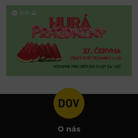
L’Osteria
PECKA DOV
Restaurace VP ART
Bistropen
CØKAFE Dolní Vítkovice
FUTURE café
Catering
Ubytování
Hotel VP1
Vila Liběna
Další
Narozeninové oslavy
O nás
Letní tábory