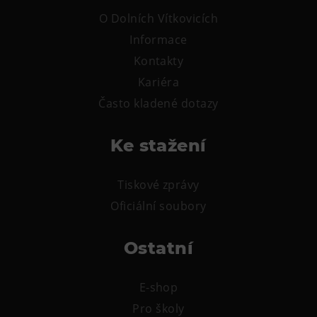
Tematické dárkové poukazy
O Dolních Vítkovicích
Pro školy
Informace
DOVýuky
Kontakty
Kroužky pro děti
Kariéra
Výjezdní akce
Často kladené dotazy
Ke stažení
Tiskové zprávy
Oficiální soubory
Ostatní
E-shop
Pro školy