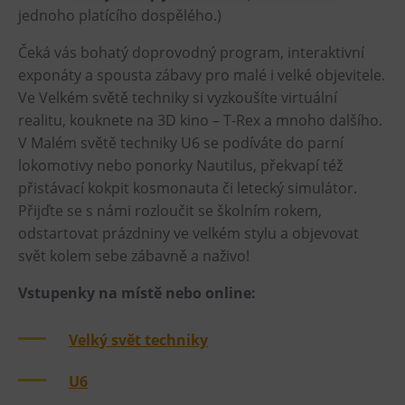
jednoho platícího dospělého.)
Heligonka
Čeká vás bohatý doprovodný program, interaktivní
HopJump
exponáty a spousta zábavy pro malé i velké objevitele.
Lezecká stěna
Ve Velkém světě techniky si vyzkoušíte virtuální
Národní zemědělské muzeum
realitu, kouknete na 3D kino – T-Rex a mnoho dalšího.
Fajna Dilna
V Malém světě techniky U6 se podíváte do parní
lokomotivy nebo ponorky Nautilus, překvapí též
FUTUREUM
přistávací kokpit kosmonauta či letecký simulátor.
Přijďte se s námi rozloučit se školním rokem,
Prohlídky
odstartovat prázdniny ve velkém stylu a objevovat
Dolní Vítkovice
svět kolem sebe zábavně a naživo!
Hornické muzeum
Vstupenky na místě nebo online:
Občerstvení
Velký svět techniky
Bolt Café
U6
Kavárna Velký Svět techniky