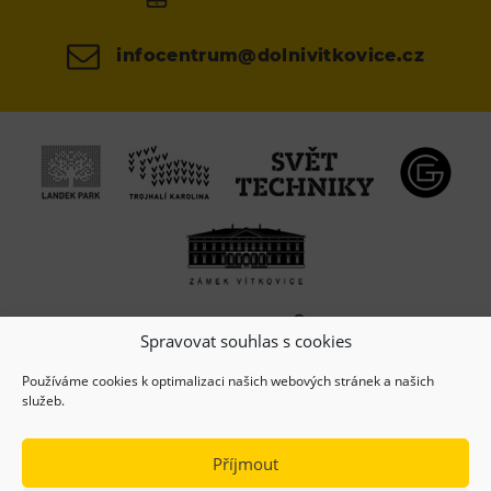
infocentrum@dolnivitkovice.cz
Spravovat souhlas s cookies
Používáme cookies k optimalizaci našich webových stránek a našich
služeb.
Příjmout