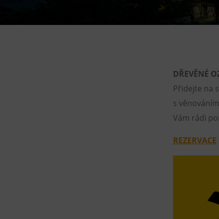
Gong
Galerie Gong
Hornické muzeum
Heligonka
HopJump
DŘEVĚNÉ O
Lezecká stěna
Přidejte na
Národní zemědělské muzeum
s věnováním 
Vám rádi po
Fajna Dilna
FUTUREUM
REZERVACE