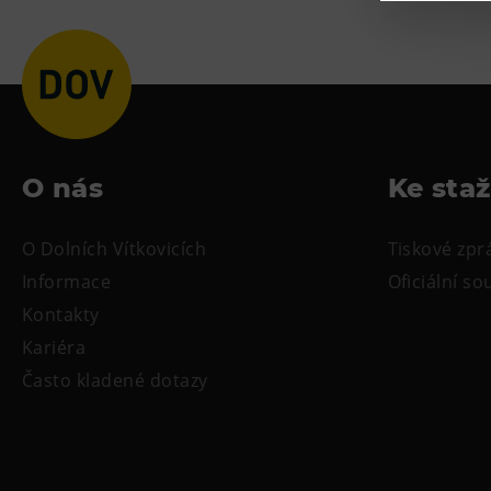
O nás
Ke sta
O Dolních Vítkovicích
Tiskové zpr
Informace
Oficiální s
Kontakty
Kariéra
Často kladené dotazy