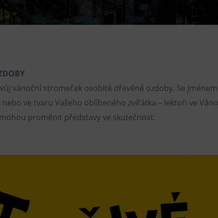
Restaurace VP ART
Bistropen
CØKAFE Dolní Vítkovice
FUTURE café
ZDOBY
Catering
 svůj vánoční stromeček osobité dřevěné ozdoby. Se jménem
nebo ve tvaru Vašeho oblíbeného zvířátka – lektoři ve Váno
mohou proměnit představy ve skutečnost.