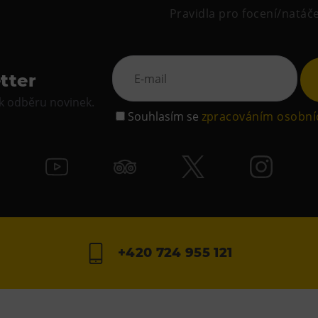
Pravidla pro focení/natáč
tter
 k odběru novinek.
Souhlasím se
zpracováním osobní
+420 724 955 121