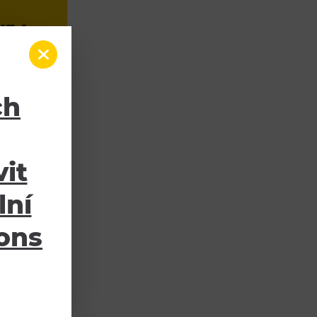
ch
it
lní
ions