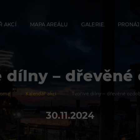
 AKCÍ
MAPA AREÁLU
GALERIE
PRONÁJ
é dílny – dřevěné
Občerstvení
Ubyt
ome
Kalendář akcí
Tvořivé dílny – dřevěné ozdo
Bolt Café
Hotel VP
Kavárna Velký Svět
Vila Libě
30.11.2024
techniky
L’Osteria
PECKA DOV