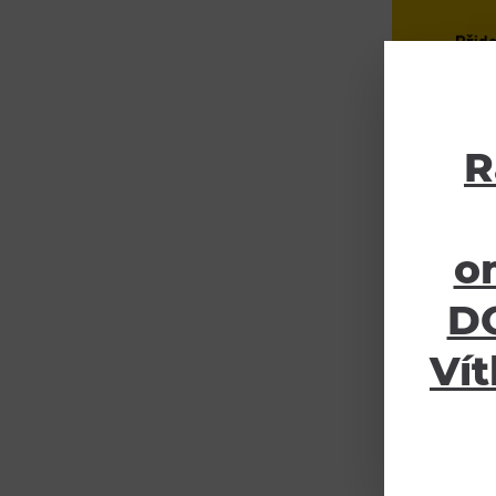
R
o
DO
Vít