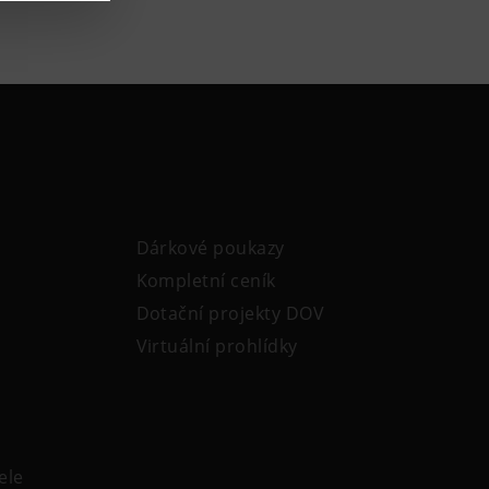
Dárkové poukazy
Kompletní ceník
Dotační projekty DOV
Virtuální prohlídky
ele