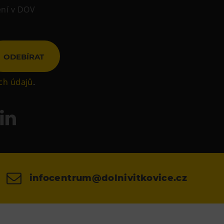
ení v DOV
ODEBÍRAT
ch údajů
.
infocentrum@dolnivitkovice.cz