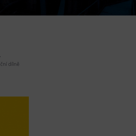
DOVýuky
Kroužky pro děti
Výjezdní akce
,
ční dílně