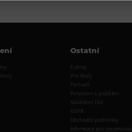
žení
Ostatní
ávy
E-shop
oubory
Pro školy
Partneři
Potvrzení o pojištění
Návštěvní řád
GDPR
Obchodní podmínky
Informace pro oznamovat