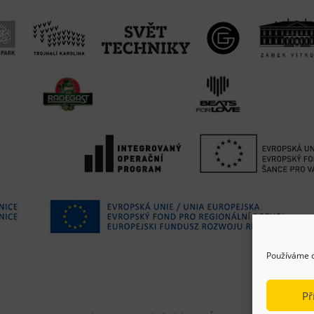
Používáme c
Př