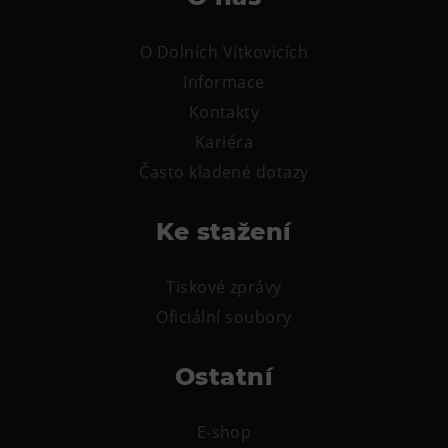
Tematické dárkové poukazy
Pro školy
O Dolních Vítkovicích
DOVýuky
Informace
Kontakty
Kroužky pro děti
Kariéra
Výjezdní akce
Často kladené dotazy
Ke stažení
Tiskové zprávy
Oficiální soubory
Ostatní
E-shop