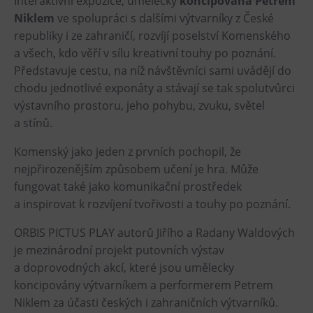
Interaktivní expozice, umělecky
koncipovaná Petrem
Niklem
ve spolupráci s dalšími výtvarníky z České
Heligonka
republiky i ze zahraničí, rozvíjí poselství Komenského
HopJump
a všech, kdo věří v sílu kreativní touhy po poznání.
Lezecká stěna
Představuje cestu, na níž návštěvníci sami uvádějí do
Národní zemědělské muzeum
chodu jednotlivé exponáty a stávají se tak spolutvůrci
výstavního prostoru, jeho pohybu, zvuku, světel
Fajna Dilna
a stínů.
FUTUREUM
Komenský jako jeden z prvních pochopil, že
Prohlídky
nejpřirozenějším způsobem učení je hra. Může
fungovat také jako komunikační prostředek
Dolní Vítkovice
a inspirovat k rozvíjení tvořivosti a touhy po poznání.
Hornické muzeum
ORBIS PICTUS PLAY autorů Jiřího a Radany Waldových
Občerstvení
je mezinárodní projekt putovních výstav
a doprovodných akcí, které jsou umělecky
Bolt Café
koncipovány výtvarníkem a performerem Petrem
Kavárna Velký Svět techniky
Niklem za účasti českých i zahraničních výtvarníků.