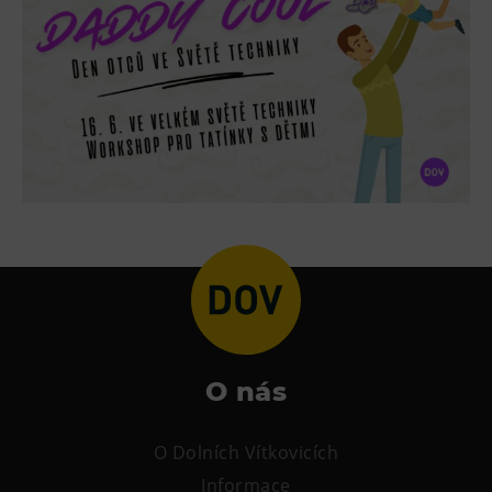
L’Osteria
PECKA DOV
Restaurace VP ART
Bistropen
CØKAFE Dolní Vítkovice
FUTURE café
Catering
Ubytování
Hotel VP1
Vila Liběna
O nás
Další
Narozeninové oslavy
O Dolních Vítkovicích
Letní tábory
Informace