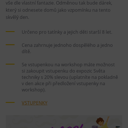
vše dle vlastní fantazie. Odměnou tak bude dárek,
Heligonka
který si odnesete domů jako vzpomínku na tento
skvělý den.
HopJump
Lezecká stěna
Určeno pro tatínky a jejich děti starší 8 let.
Národní zemědělské muzeum
Fajna Dilna
Cena zahrnuje jednoho dospělého a jedno
dítě.
FUTUREUM
Se vstupenkou na workshop máte možnost
Prohlídky
si zakoupit vstupenku do expozic Světa
techniky s 20% slevou (uplatníte na pokladně
Dolní Vítkovice
v den akce při předložení vstupenky na
Hornické muzeum
workshop).
Občerstvení
VSTUPENKY
Bolt Café
Kavárna Velký Svět techniky