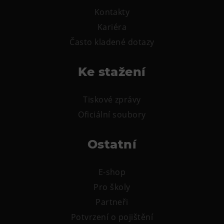
Tematické dárkové poukazy
Kontakty
Pro školy
Kariéra
DOVýuky
Často kladené dotazy
Kroužky pro děti
Ke stažení
Výjezdní akce
Tiskové zprávy
Oficiální soubory
Ostatní
E-shop
Pro školy
Partneři
Potvrzení o pojištění