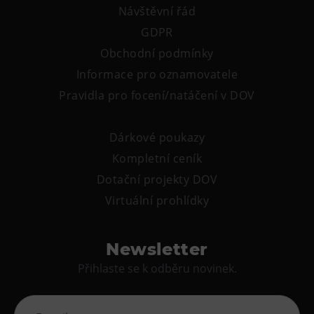
Návštěvní řád
GDPR
Obchodní podmínky
Informace pro oznamovatele
Pravidla pro focení/natáčení v DOV
Dárkové poukazy
Kompletní ceník
Dotační projekty DOV
Virtuální prohlídky
Newsletter
Přihlaste se k odběru novinek.