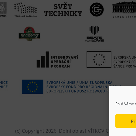
Používáme c
Př
(c) Copyright 2026, Dolní oblast VÍTKOVICE, z.s.