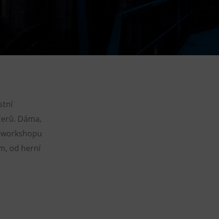
DOVýuky
Kroužky pro děti
Výjezdní akce
stní
čerů. Dáma,
em workshopu
m, od herní