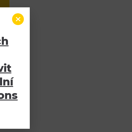
ch
it
lní
ions