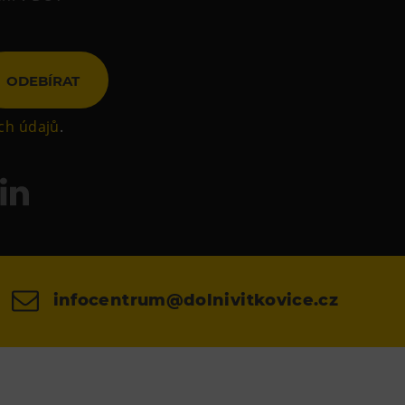
ODEBÍRAT
ch údajů
.
infocentrum@dolnivitkovice.cz