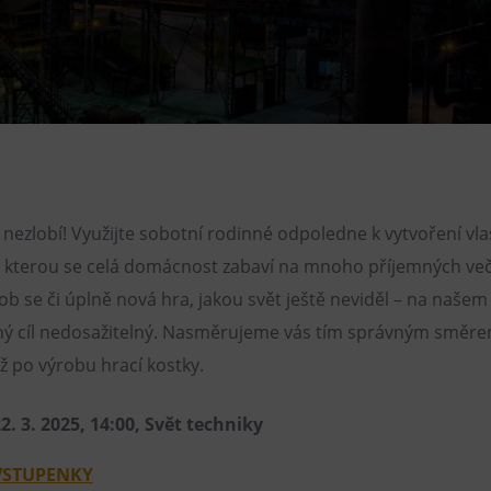
Restaurace VP ART
Bistropen
CØKAFE Dolní Vítkovice
FUTURE café
Catering
, nezlobí! Využijte sobotní rodinné odpoledne k vytvoření vla
e kterou se celá domácnost zabaví na mnoho příjemných ve
ob se či úplně nová hra, jakou svět ještě neviděl – na naš
ý cíl nedosažitelný. Nasměrujeme vás tím správným směre
 po výrobu hrací kostky.
2. 3. 2025, 14:00, Svět techniky
VSTUPENKY