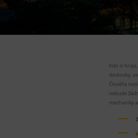
Gong
Galerie Gong
Hornické muzeum
Heligonka
HopJump
Lezecká stěna
Národní zemědělské muzeum
Kdo si hraje
deskovky, s
Fajna Dilna
Člověče nezl
FUTUREUM
nebude žádn
mechaniky až
2