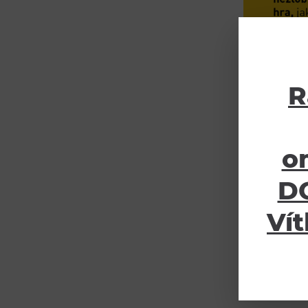
R
o
DO
Vít