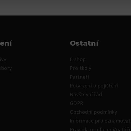
žení
Ostatní
ávy
E-shop
oubory
Pro školy
Partneři
Potvrzení o pojištění
Návštěvní řád
GDPR
Obchodní podmínky
Informace pro oznamovat
Pravidla pro focení/natáč