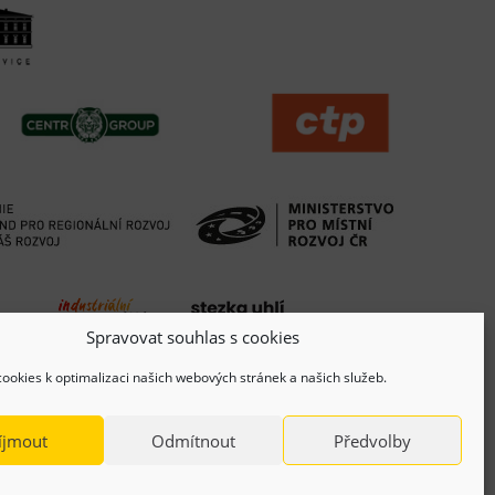
Spravovat souhlas s cookies
ookies k optimalizaci našich webových stránek a našich služeb.
íjmout
Odmítnout
Předvolby