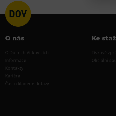
O nás
Ke sta
O Dolních Vítkovicích
Tiskové zpr
Informace
Oficiální s
Kontakty
Kariéra
Často kladené dotazy