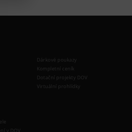
Dárkové poukazy
Kompletní ceník
Dotační projekty DOV
Virtuální prohlídky
ele
ení v DOV