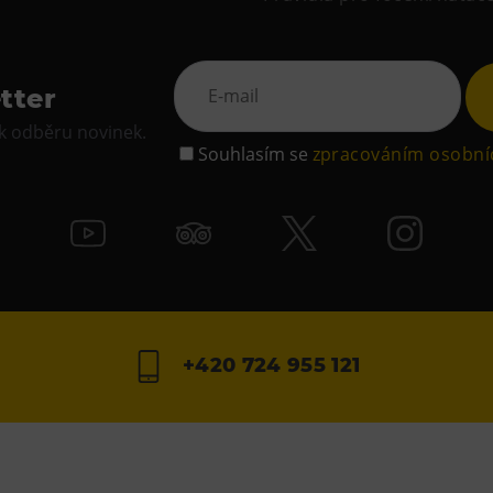
tter
 k odběru novinek.
Souhlasím se
zpracováním osobní
+420 724 955 121