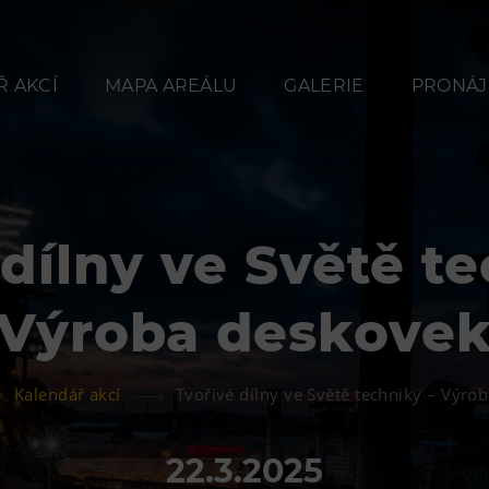
 AKCÍ
MAPA AREÁLU
GALERIE
PRONÁJ
 dílny ve Světě te
Občerstvení
Ubyt
Výroba deskove
Bolt Café
Hotel VP
Kavárna Velký Svět
Vila Libě
Kalendář akcí
Tvořivé dílny ve Světě techniky – Výro
techniky
L’Osteria
22.3.2025
PECKA DOV