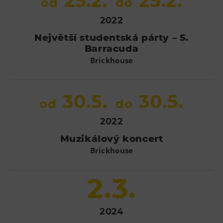
25.2.
25.2.
od
do
L’Osteria
PECKA DOV
2022
Restaurace VP ART
Největší studentská párty – S.
Barracuda
Bistropen
Brickhouse
CØKAFE Dolní Vítkovice
FUTURE café
30.5.
30.5.
Catering
od
do
2022
Ubytování
Muzikálový koncert
Hotel VP1
Brickhouse
Vila Liběna
2.3.
Další
Narozeninové oslavy
2024
Letní tábory