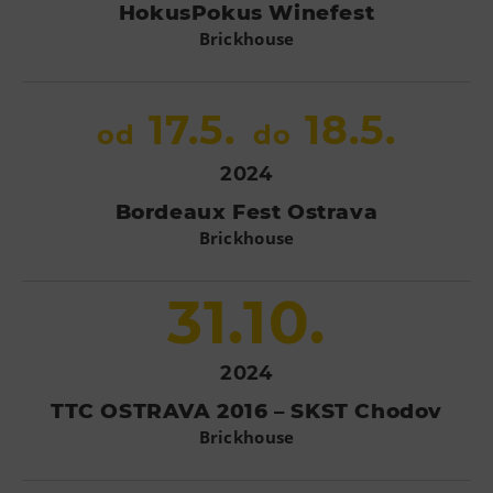
HokusPokus Winefest
Tematické dárkové poukazy
Brickhouse
Pro školy
DOVýuky
17.5.
18.5.
Kroužky pro děti
od
do
Výjezdní akce
2024
Bordeaux Fest Ostrava
Brickhouse
31.10.
2024
TTC OSTRAVA 2016 – SKST Chodov
Brickhouse