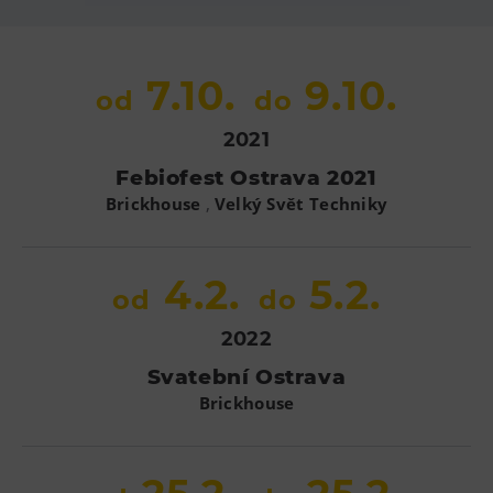
Heligonka
HopJump
7.10.
9.10.
od
do
Lezecká stěna
Národní zemědělské muzeum
2021
Fajna Dilna
Febiofest Ostrava 2021
FUTUREUM
,
Brickhouse
Velký Svět Techniky
Prohlídky
4.2.
5.2.
od
do
Dolní Vítkovice
Hornické muzeum
2022
Svatební Ostrava
Občerstvení
Brickhouse
Bolt Café
Kavárna Velký Svět techniky