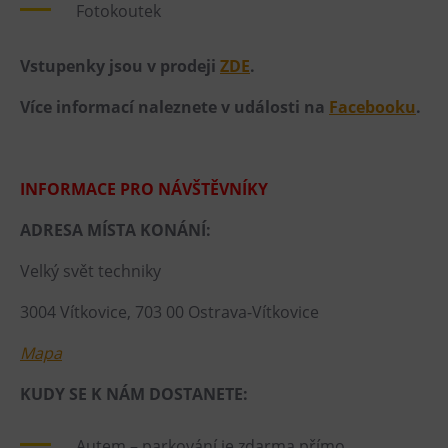
L’Osteria
Fotokoutek
PECKA DOV
Vstupenky jsou v prodeji
ZDE
.
Restaurace VP ART
Bistropen
Více informací naleznete v události na
Facebooku
.
CØKAFE Dolní Vítkovice
FUTURE café
INFORMACE PRO NÁVŠTĚVNÍKY
Catering
ADRESA MÍSTA KONÁNÍ:
Ubytování
Velký svět techniky
Hotel VP1
3004 Vítkovice, 703 00 Ostrava-Vítkovice
Vila Liběna
Mapa
Další
KUDY SE K NÁM DOSTANETE:
Narozeninové oslavy
Letní tábory
Autem – parkování je zdarma přímo