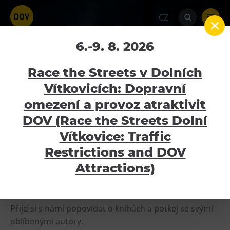
CZ
Festival Knižních
6.-9. 8. 2026
závisláků
Race the Streets v Dolních
Vítkovicích: Dopravní
Home
Kalendář akcí
Festival Knižních
závisláků
omezení a provoz atraktivit
Atraktivity
DOV (Race the Streets Dolní
4.11.2023
Bolt Tower
Vítkovice: Traffic
Velký svět techniky
Restrictions and DOV
Malý svět techniky U6
Attractions)
Velký svět techniky
se v sobotu
4. listopadu 2023
Dětský svět
promění v jedno velké
setkání všech knihomolů
!
Gong
Přijď si s námi popovídat o knihách a potkej se svými
Galerie Gong
oblíbenými autory.
Hornické muzeum