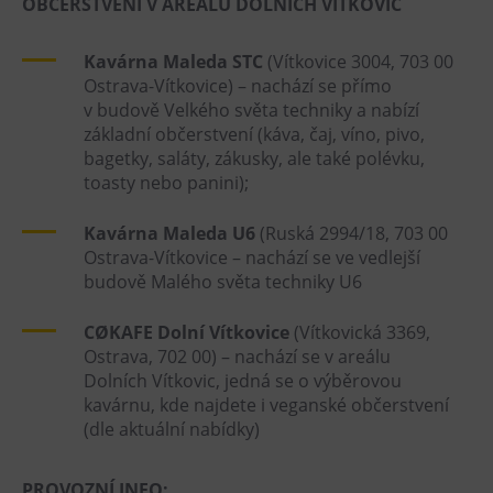
OBČERSTVENÍ V AREÁLU DOLNÍCH VÍTKOVIC
Kavárna Maleda STC
(Vítkovice 3004, 703 00
Ostrava-Vítkovice) – nachází se přímo
v budově Velkého světa techniky a nabízí
základní občerstvení (káva, čaj, víno, pivo,
bagetky, saláty, zákusky, ale také polévku,
toasty nebo panini);
Kavárna Maleda U6
(Ruská 2994/18, 703 00
Ostrava-Vítkovice – nachází se ve vedlejší
budově Malého světa techniky U6
CØKAFE Dolní Vítkovice
(Vítkovická 3369,
Ostrava, 702 00) – nachází se v areálu
Dolních Vítkovic, jedná se o výběrovou
kavárnu, kde najdete i veganské občerstvení
(dle aktuální nabídky)
PROVOZNÍ INFO: