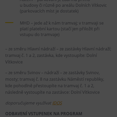
Tematické dárkové poukazy
u budovy či různě po areálu Dolních Vítkovic
(parkovacích míst je dostatek)
Pro školy
DOVýuky
MHD – jede až k nám tramvaj; v tramvaji se
platí platební kartou (stačí jen přiložit při
Kroužky pro děti
vstupu do tramvaje)
Výjezdní akce
– ze směru Hlavní nádraží – ze zastávky Hlavní nádraží;
tramvaj č. 1 a 2, zastávka, kde vystoupíte: Dolní
Vítkovice
– ze směru Svinov – nádraží – ze zastávky Svinov,
mosty; tramvaj č. 8 na zastávku Náměstí republiky,
kde pohodlně přestoupíte na tramvaj č. 1 a 2,
následně vystoupíte na zastávce: Dolní Vítkovice
doporučujeme využívat
IDOS
ODBAVENÍ VSTUPENEK NA PROGRAM