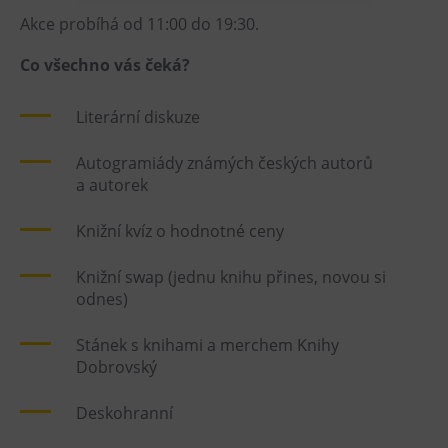
Akce probíhá od 11:00 do 19:30.
Heligonka
HopJump
Co všechno vás čeká?
Lezecká stěna
Literární diskuze
Národní zemědělské muzeum
Fajna Dilna
Autogramiády známých českých autorů
FUTUREUM
a autorek
Knižní kvíz o hodnotné ceny
Prohlídky
Dolní Vítkovice
Knižní swap (jednu knihu přines, novou si
odnes)
Hornické muzeum
Stánek s knihami a merchem Knihy
Občerstvení
Dobrovský
Bolt Café
Deskohranní
Kavárna Velký Svět techniky