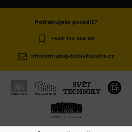
Potřebujete poradit?
+420 724 955 121
infocentrum@dolnivitkovice.cz