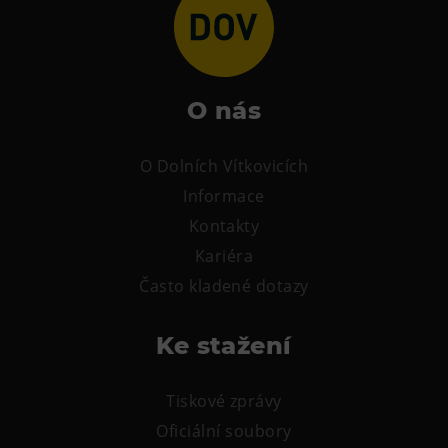
O nás
O Dolních Vítkovicích
Informace
Kontakty
Kariéra
Často kladené dotazy
Ke stažení
Tiskové zprávy
Oficiální soubory