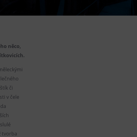
DOVýuky
Kroužky pro děti
Výjezdní akce
ého něco,
ítkovicích.
uměleckými
álečného
tík či
i v čele
nda
ších
slulé
ž tvorba