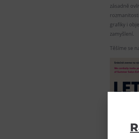
zásadně ovli
rozmanitosti
grafiky i obj
zamyšlení.
Těšíme se na
R