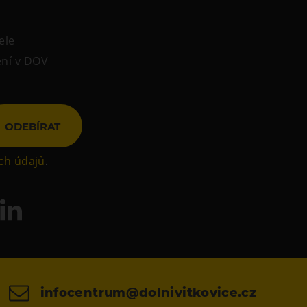
ele
ení v DOV
ODEBÍRAT
ch údajů
.
infocentrum@dolnivitkovice.cz