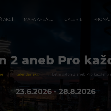
 AKCÍ
MAPA AREÁLU
GALERIE
PRONÁJ
ón 2 aneb Pro ka
Občerstvení
Ubyt
me
Kalendář akcí
Letní salón 2 aneb Pro každého
Bolt Café
Hotel VP
Kavárna Velký Svět
Vila Libě
23.6.2026 - 28.8.2026
techniky
L’Osteria
PECKA DOV