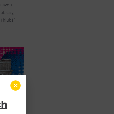
slavou
 obrazy,
 i hlubší
ch