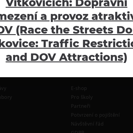
Vítkovicích: Dopravní
mezení a provoz atraktiv
V (Race the Streets Do
kovice: Traffic Restrict
and DOV Attractions)
žení
Ostatní
ávy
E-shop
oubory
Pro školy
Partneři
Potvrzení o pojištění
Návštěvní řád
GDPR