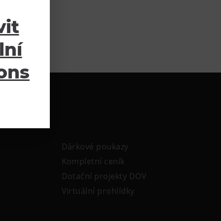
it
lní
ions
Dárkové poukazy
Kompletní ceník
Dotační projekty DOV
Virtuální prohlídky