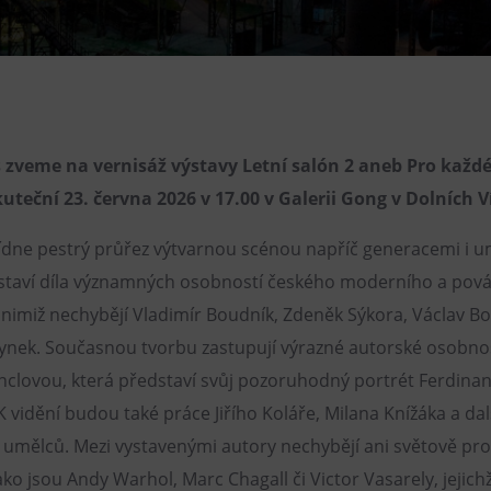
Restaurace VP ART
Bistropen
CØKAFE Dolní Vítkovice
FUTURE café
 zveme na vernisáž výstavy Letní salón 2 aneb Pro každ
Catering
uteční 23. června 2026 v 17.00 v Galerii Gong v Dolních V
ídne pestrý průřez výtvarnou scénou napříč generacemi i 
staví díla významných osobností českého moderního a pov
nimiž nechybějí Vladimír Boudník, Zdeněk Sýkora, Václav Boš
nek. Současnou tvorbu zastupují výrazné autorské osobnost
nclovou, která představí svůj pozoruhodný portrét Ferdina
 vidění budou také práce Jiřího Koláře, Milana Knížáka a dal
umělců. Mezi vystavenými autory nechybějí ani světově pro
ako jsou Andy Warhol, Marc Chagall či Victor Vasarely, jejich