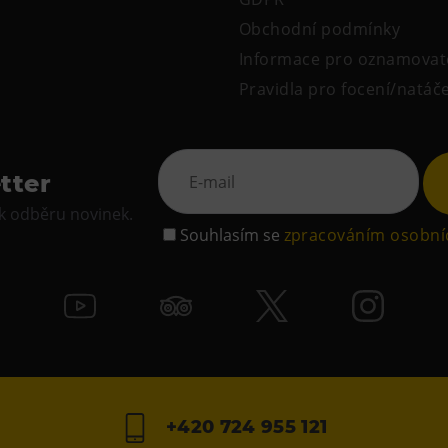
Obchodní podmínky
Informace pro oznamovat
Pravidla pro focení/natáč
tter
 k odběru novinek.
Souhlasím se
zpracováním osobní
+420 724 955 121