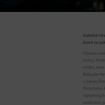
Gong
Galerie Gong
Hornické muzeum
Heligonka
HopJump
Srdečně Vás
Lezecká stěna
která se usk
Národní zemědělské muzeum
Výstava nab
Fajna Dilna
směry. Před
FUTUREUM
umění, mezi 
Bohuslav Rey
s Ivanou Šte
Porscheho. K
významných 
osobnosti, j