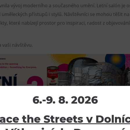
vnila vývoj moderního a současného umění. Letní salón je o
 uměleckých přístupů i stylů. Návštěvníci se mohou těšit na
ekty, které nabízejí prostor pro inspiraci, radost z objevování
 vaši návštěvu.
6.-9. 8. 2026
ace the Streets v Dolní