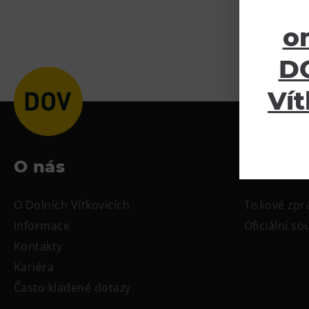
o
DO
Vít
O nás
Ke sta
O Dolních Vítkovicích
Tiskové zpr
Informace
Oficiální s
Kontakty
Kariéra
Často kladené dotazy