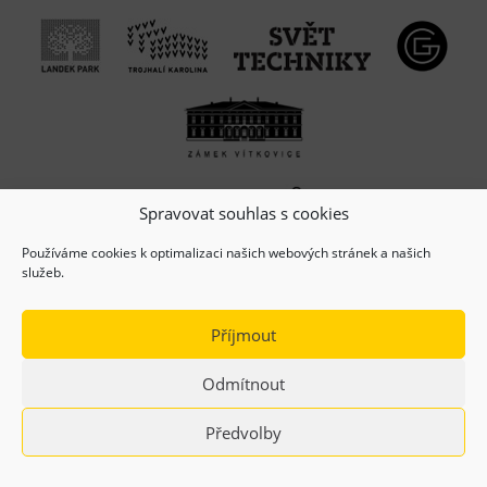
Spravovat souhlas s cookies
Používáme cookies k optimalizaci našich webových stránek a našich
služeb.
Příjmout
Odmítnout
(c) Copyright 2026, Dolní oblast VÍTKOVICE, z.s.
Předvolby