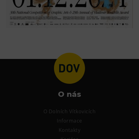
O nás
O Dolních Vítkovicích
Informace
Kontakty