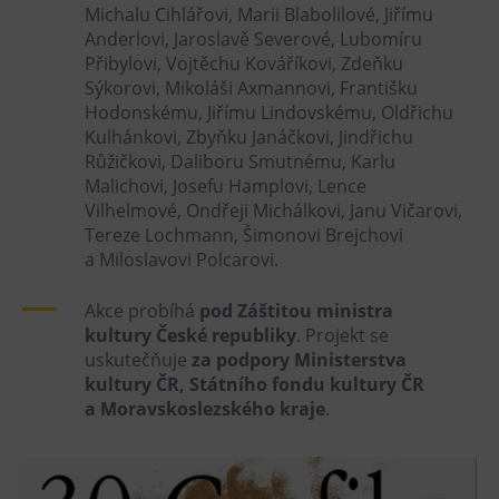
Michalu Cihlářovi, Marii Blabolilové, Jiřímu
Tematické dárkové poukazy
Anderlovi, Jaroslavě Severové, Lubomíru
Pro školy
Přibylovi, Vojtěchu Kováříkovi, Zdeňku
Sýkorovi, Mikoláši Axmannovi, Františku
DOVýuky
Hodonskému, Jiřímu Lindovskému, Oldřichu
Kroužky pro děti
Kulhánkovi, Zbyňku Janáčkovi, Jindřichu
Výjezdní akce
Růžičkovi, Daliboru Smutnému, Karlu
Malichovi, Josefu Hamplovi, Lence
Vilhelmové, Ondřeji Michálkovi, Janu Vičarovi,
Tereze Lochmann, Šimonovi Brejchovi
a Miloslavovi Polcarovi.
Akce probíhá
pod Záštitou ministra
kultury České republiky
. Projekt se
uskutečňuje
za podpory Ministerstva
kultury ČR, Státního fondu kultury ČR
a Moravskoslezského kraje
.