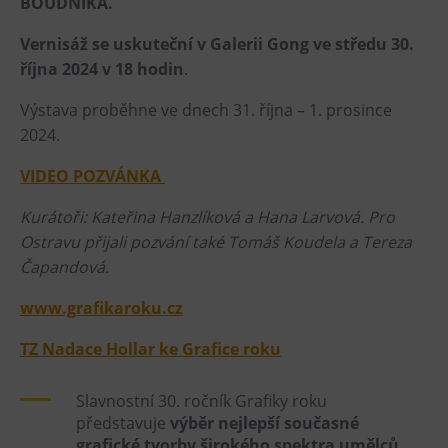
BOUDNÍKA.
Heligonka
Vernisáž se uskuteční v Galerii Gong ve středu 30.
HopJump
října 2024 v 18 hodin
.
Lezecká stěna
Výstava proběhne ve dnech 31. října – 1. prosince
Národní zemědělské muzeum
2024.
Fajna Dilna
VIDEO POZVÁNKA
FUTUREUM
Kurátoři: Kateřina Hanzlíková a Hana Larvová. Pro
Prohlídky
Ostravu přijali pozvání také Tomáš Koudela a Tereza
Čapandová.
Dolní Vítkovice
Hornické muzeum
www.grafikaroku.cz
TZ Nadace Hollar ke Grafice roku
Občerstvení
Bolt Café
Slavnostní 30. ročník Grafiky roku
představuje
výběr nejlepší současné
Kavárna Velký Svět techniky
grafické tvorby širokého spektra umělců