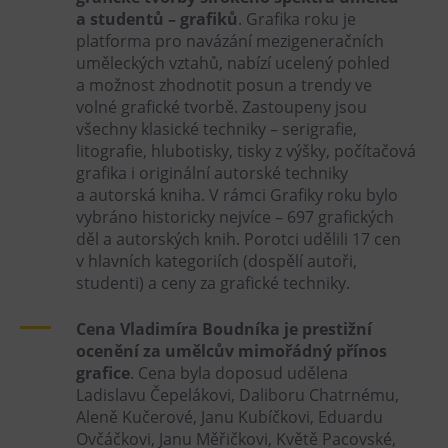
L’Osteria
a studentů – grafiků
. Grafika roku je
PECKA DOV
platforma pro navázání mezigeneračních
uměleckých vztahů, nabízí ucelený pohled
Restaurace VP ART
a možnost zhodnotit posun a trendy ve
Bistropen
volné grafické tvorbě. Zastoupeny jsou
všechny klasické techniky – serigrafie,
CØKAFE Dolní Vítkovice
litografie, hlubotisky, tisky z výšky, počítačová
FUTURE café
grafika i originální autorské techniky
Catering
a autorská kniha. V rámci Grafiky roku bylo
vybráno historicky nejvíce – 697 grafických
děl a autorských knih. Porotci udělili 17 cen
Ubytování
v hlavních kategoriích (dospělí autoři,
studenti) a ceny za grafické techniky.
Hotel VP1
Vila Liběna
Cena Vladimíra Boudníka je prestižní
ocenění za umělcův mimořádný přínos
Další
grafice
. Cena byla doposud udělena
Ladislavu Čepelákovi, Daliboru Chatrnému,
Narozeninové oslavy
Aleně Kučerové, Janu Kubíčkovi, Eduardu
Letní tábory
Ovčáčkovi, Janu Měřičkovi, Květě Pacovské,