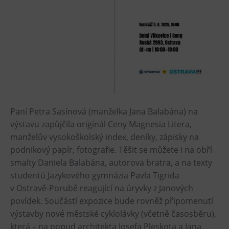
L’Osteria
PECKA DOV
Restaurace VP ART
Bistropen
CØKAFE Dolní Vítkovice
FUTURE café
Catering
Paní Petra Sasínová (manželka Jana Balabána) na
výstavu zapůjčila originál Ceny Magnesia Litera,
Ubytování
manželův vysokoškolský index, deníky, zápisky na
Hotel VP1
podnikový papír, fotografie. Těšit se můžete i na obří
Vila Liběna
smalty Daniela Balabána, autorova bratra, a na texty
studentů Jazykového gymnázia Pavla Tigrida
Další
v Ostravě-Porubě reagující na úryvky z Janových
povídek. Součástí expozice bude rovněž připomenutí
Narozeninové oslavy
výstavby nové městské cyklolávky (včetně časosběru),
Letní tábory
která – na popud architekta Josefa Pleskota a Jana