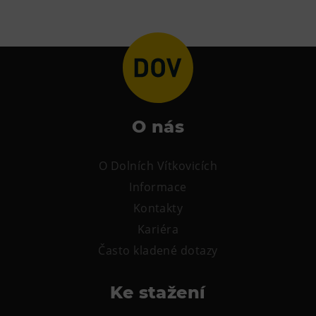
O nás
O Dolních Vítkovicích
Informace
Kontakty
Kariéra
Často kladené dotazy
Ke stažení