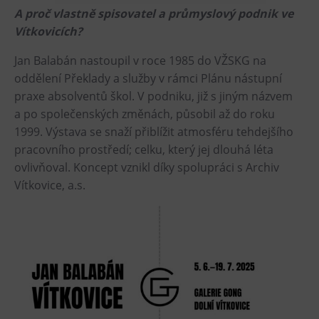
A proč vlastně spisovatel a průmyslový podnik ve
Heligonka
Vítkovicích?
HopJump
Jan Balabán nastoupil v roce 1985 do VŽSKG na
Lezecká stěna
oddělení Překlady a služby v rámci Plánu nástupní
Národní zemědělské muzeum
praxe absolventů škol. V podniku, již s jiným názvem
Fajna Dilna
a po společenských změnách, působil až do roku
FUTUREUM
1999. Výstava se snaží přiblížit atmosféru tehdejšího
pracovního prostředí; celku, který jej dlouhá léta
Prohlídky
ovlivňoval. Koncept vznikl díky spolupráci s Archiv
Vítkovice, a.s.
Dolní Vítkovice
Hornické muzeum
Občerstvení
Bolt Café
Kavárna Velký Svět techniky