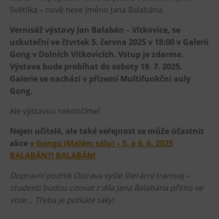
Tematické dárkové poukazy
Světlíka – nově nese jméno Jana Balabána.
Pro školy
Vernisáž výstavy Jan Balabán – Vítkovice, se
DOVýuky
uskuteční ve čtvrtek 5. června 2025 v 18:00 v Galerii
Gong v Dolních Vítkovicích. Vstup je zdarma.
Kroužky pro děti
Výstava bude probíhat do soboty 19. 7. 2025.
Výjezdní akce
Galerie se nachází v přízemí Multifunkční auly
Gong.
Ale výstavou nekončíme!
Nejen učitelé, ale také veřejnost se může účastnit
akce
v Gongu (Malém sálu) – 5. a 6. 6. 2025
BALABÁN?! BALABÁN!
Dopravní podnik Ostrava vyšle literární tramvaj –
studenti budou citovat z díla Jana Balabána přímo ve
voze… Třeba je potkáte taky!