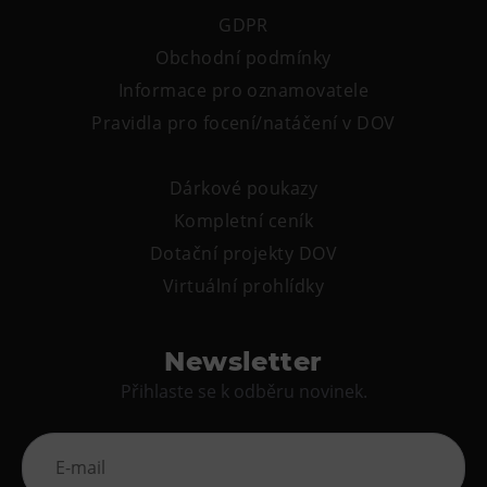
GDPR
Obchodní podmínky
Informace pro oznamovatele
Pravidla pro focení/natáčení v DOV
Dárkové poukazy
Kompletní ceník
Dotační projekty DOV
Virtuální prohlídky
Newsletter
Přihlaste se k odběru novinek.