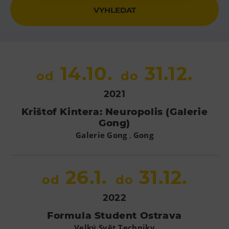
Heligonka
HopJump
Lezecká stěna
Národní zemědělské muzeum
14.10.
31.12.
od
do
Fajna Dilna
2021
FUTUREUM
Krištof Kintera: Neuropolis (Galerie
Prohlídky
Gong)
,
Galerie Gong
Gong
Dolní Vítkovice
Hornické muzeum
26.1.
31.12.
od
do
Občerstvení
2022
Bolt Café
Formula Student Ostrava
Kavárna Velký Svět techniky
Velký Svět Techniky