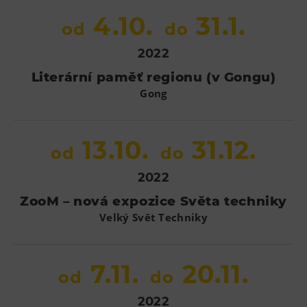
Tematické dárkové poukazy
4.10.
31.1.
od
do
Pro školy
2022
DOVýuky
Literární paměť regionu (v Gongu)
Kroužky pro děti
Gong
Výjezdní akce
13.10.
31.12.
od
do
2022
ZooM – nová expozice Světa techniky
Velký Svět Techniky
7.11.
20.11.
od
do
2022