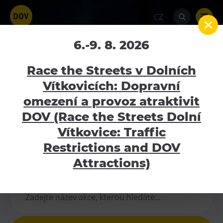
CZ
Dlouhodobé expozice a
6.-9. 8. 2026
výstavy
Race the Streets v Dolních
Vítkovicích: Dopravní
Home
Kalendář akcí
Dlouhodobé expozice
a výstavy
omezení a provoz atraktivit
Atraktivity
DOV (Race the Streets Dolní
23.6.2026 - 28.8.2026
Bolt Tower
Vítkovice: Traffic
Velký svět techniky
Restrictions and DOV
Malý svět techniky U6
Attractions)
Nejbližší akce
Dětský svět
Gong
Galerie Gong
Hornické muzeum