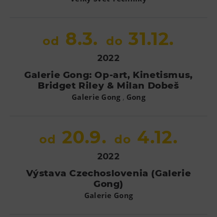
L’Osteria
PECKA DOV
8.3.
31.12.
Restaurace VP ART
od
do
Bistropen
2022
CØKAFE Dolní Vítkovice
Galerie Gong: Op-art, Kinetismus,
FUTURE café
Bridget Riley & Milan Dobeš
Catering
,
Galerie Gong
Gong
Ubytování
20.9.
4.12.
od
do
Hotel VP1
Vila Liběna
2022
Výstava Czechoslovenia (Galerie
Další
Gong)
Galerie Gong
Narozeninové oslavy
Letní tábory