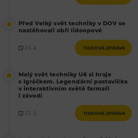
Před Velký svět techniky v DOV se
nastěhovali obří lidoopové
24. 4.
TISKOVÁ ZPRÁVA
Malý svět techniky U6 si hraje
s Igráčkem. Legendární postavička
v interaktivním světě farmaří
i závodí
27. 3.
TISKOVÁ ZPRÁVA