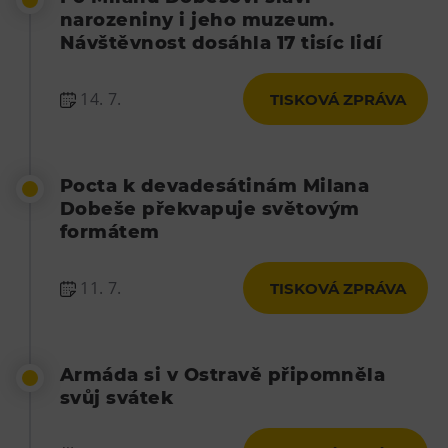
narozeniny i jeho muzeum.
Návštěvnost dosáhla 17 tisíc lidí
14. 7.
TISKOVÁ ZPRÁVA
Pocta k devadesátinám Milana
Dobeše překvapuje světovým
formátem
11. 7.
TISKOVÁ ZPRÁVA
Armáda si v Ostravě připomněla
svůj svátek