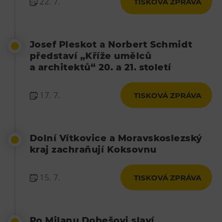
22. 7.
TISKOVÁ ZPRÁVA
Josef Pleskot a Norbert Schmidt
představí „Kříže umělců
a architektů“ 20. a 21. století
17. 7.
TISKOVÁ ZPRÁVA
Dolní Vítkovice a Moravskoslezský
kraj zachraňují Koksovnu
15. 7.
TISKOVÁ ZPRÁVA
Po Milanu Dobešovi slaví