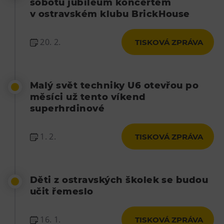
sobotu jubileum koncertem
v ostravském klubu BrickHouse
20. 2.
TISKOVÁ ZPRÁVA
Malý svět techniky U6 otevřou po
měsíci už tento víkend
superhrdinové
1. 2.
TISKOVÁ ZPRÁVA
Děti z ostravských školek se budou
učit řemeslo
16. 1.
TISKOVÁ ZPRÁVA