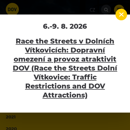
CZ
6.-9. 8. 2026
2019
Home
Tiskové zprávy
Tiskové zprávy 2019
Race the Streets v Dolních
Vítkovicích: Dopravní
2026
omezení a provoz atraktivit
Atraktivity
DOV (Race the Streets Dolní
2025
Bolt Tower
Vítkovice: Traffic
2024
Velký svět techniky
Restrictions and DOV
2023
Malý svět techniky U6
Attractions)
Dětský svět
2022
Gong
2021
Galerie Gong
2020
Hornické muzeum