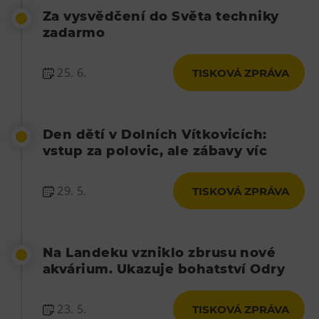
Za vysvědčení do Světa techniky
zadarmo
25. 6.
TISKOVÁ ZPRÁVA
Den dětí v Dolních Vítkovicích:
vstup za polovic, ale zábavy víc
29. 5.
TISKOVÁ ZPRÁVA
Na Landeku vzniklo zbrusu nové
akvárium. Ukazuje bohatství Odry
23. 5.
TISKOVÁ ZPRÁVA