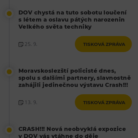
DOV chystá na tuto sobotu loučení
s létem a oslavu pátých narozenin
Velkého světa techniky
25. 9.
TISKOVÁ ZPRÁVA
Moravskoslezští policisté dnes,
spolu s dalšími partnery, slavnostně
zahájili jedinečnou výstavu Crash!!!
13. 9.
TISKOVÁ ZPRÁVA
CRASH!!! Nová neobvyklá expozice
v DOV vás vtáhne do děje