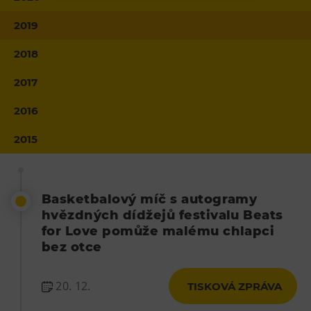
Heligonka
2019
HopJump
2018
Lezecká stěna
2017
Národní zemědělské muzeum
Fajna Dilna
2016
FUTUREUM
2015
Prohlídky
Dolní Vítkovice
Basketbalový míč s autogramy
Hornické muzeum
hvězdných dídžejů festivalu Beats
for Love pomůže malému chlapci
Občerstvení
bez otce
Bolt Café
20. 12.
TISKOVÁ ZPRÁVA
Kavárna Velký Svět techniky