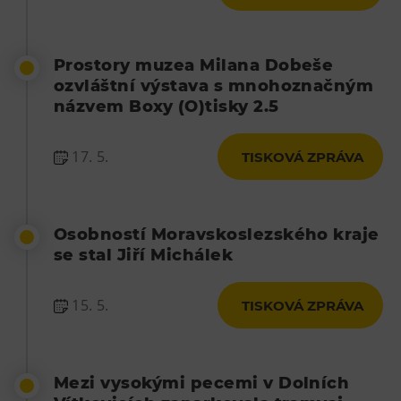
Prostory muzea Milana Dobeše
ozvláštní výstava s mnohoznačným
názvem Boxy (O)tisky 2.5
17. 5.
TISKOVÁ ZPRÁVA
Osobností Moravskoslezského kraje
se stal Jiří Michálek
15. 5.
TISKOVÁ ZPRÁVA
Mezi vysokými pecemi v Dolních