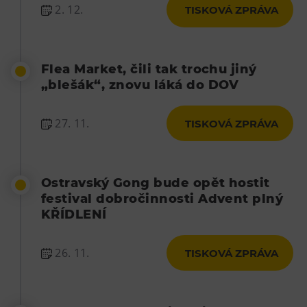
2. 12.
TISKOVÁ ZPRÁVA
Tematické dárkové poukazy
Pro školy
DOVýuky
Flea Market, čili tak trochu jiný
Kroužky pro děti
„blešák“, znovu láká do DOV
Výjezdní akce
27. 11.
TISKOVÁ ZPRÁVA
Ostravský Gong bude opět hostit
festival dobročinnosti Advent plný
KŘÍDLENÍ
26. 11.
TISKOVÁ ZPRÁVA