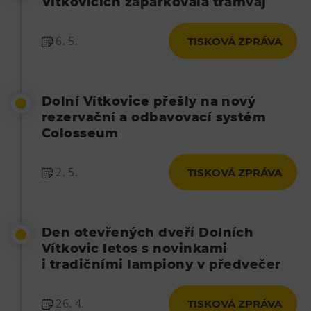
Vítkovicích zaparkovala tramvaj
6. 5.
TISKOVÁ ZPRÁVA
Dolní Vítkovice přešly na nový
rezervační a odbavovací systém
Colosseum
2. 5.
TISKOVÁ ZPRÁVA
Den otevřených dveří Dolních
Vítkovic letos s novinkami
i tradičními lampiony v předvečer
26. 4.
TISKOVÁ ZPRÁVA