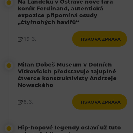
Na Landeku v Ostravě nově fárá
koník Ferdinand, autentická
expozice připomíná osudy
„čtyřnohých havířů“
19. 3.
TISKOVÁ ZPRÁVA
Milan Dobeš Museum v Dolních
Vítkovicích představuje tajuplné
čtverce konstruktivisty Andrzeje
Nowackého
8. 3.
TISKOVÁ ZPRÁVA
Hip-hopové legendy oslaví už tuto