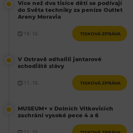
Více než dva tisíce dětí se podívají
do Světa techniky za peníze Outlet
Areny Moravia
18. 10.
TISKOVÁ ZPRÁVA
V Ostravě odhalili jantarové
schodiště slávy
11. 10.
TISKOVÁ ZPRÁVA
MUSEUM+ v Dolních Vítkovicích
zachrání vysoké pece 4 a 6
11. 10.
TISKOVÁ ZPRÁVA