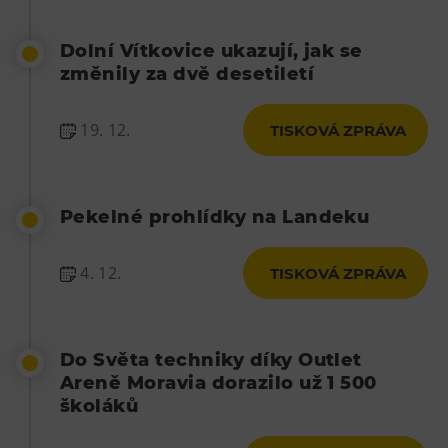
L’Osteria
PECKA DOV
Dolní Vítkovice ukazují, jak se
Restaurace VP ART
změnily za dvě desetiletí
Bistropen
19. 12.
TISKOVÁ ZPRÁVA
CØKAFE Dolní Vítkovice
FUTURE café
Catering
Pekelné prohlídky na Landeku
Ubytování
4. 12.
TISKOVÁ ZPRÁVA
Hotel VP1
Vila Liběna
Do Světa techniky díky Outlet
Další
Areně Moravia dorazilo už 1 500
Narozeninové oslavy
školáků
Letní tábory