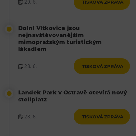
29. 6.
TISKOVÁ ZPRÁVA
Dolní Vítkovice jsou
nejnavštěvovanějším
mimopražským turistickým
lákadlem
28. 6.
TISKOVÁ ZPRÁVA
Landek Park v Ostravě otevírá nový
stellplatz
28. 6.
TISKOVÁ ZPRÁVA