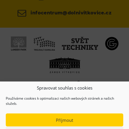
infocentrum@dolnivitkovice.cz
Spravovat souhlas s cookies
Používáme cookies k optimalizaci našich webových stránek a našich
služeb.
Příjmout