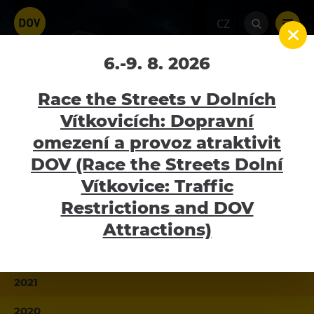
CZ
6.-9. 8. 2026
2021
Home
Tiskové zprávy
Tiskové zprávy 2021
Race the Streets v Dolních
Vítkovicích: Dopravní
2026
omezení a provoz atraktivit
Atraktivity
DOV (Race the Streets Dolní
2025
Bolt Tower
Vítkovice: Traffic
2024
Velký svět techniky
Restrictions and DOV
2023
Malý svět techniky U6
Attractions)
Dětský svět
2022
Gong
2021
Galerie Gong
2020
Hornické muzeum