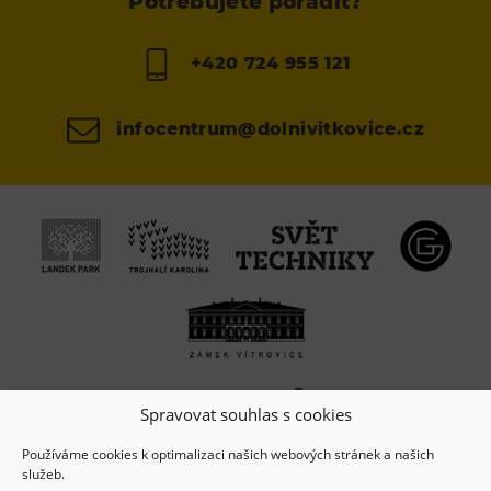
Potřebujete poradit?
+420 724 955 121
infocentrum@dolnivitkovice.cz
Spravovat souhlas s cookies
Používáme cookies k optimalizaci našich webových stránek a našich
služeb.