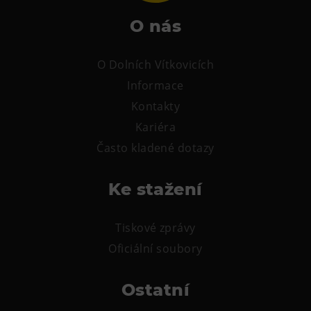
O nás
O Dolních Vítkovicích
Informace
Kontakty
Kariéra
Často kladené dotazy
Ke stažení
Tiskové zprávy
Oficiální soubory
Ostatní