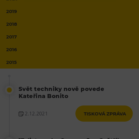
Heligonka
2019
HopJump
2018
Lezecká stěna
2017
Národní zemědělské muzeum
Fajna Dilna
2016
FUTUREUM
2015
Prohlídky
Dolní Vítkovice
Svět techniky nově povede
Hornické muzeum
Kateřina Bonito
Občerstvení
2.12.2021
TISKOVÁ ZPRÁVA
Bolt Café
Kavárna Velký Svět techniky