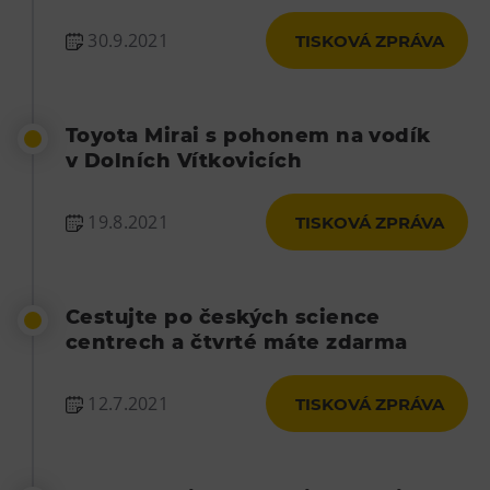
Tematické dárkové poukazy
30.9.2021
TISKOVÁ ZPRÁVA
Pro školy
DOVýuky
Kroužky pro děti
Toyota Mirai s pohonem na vodík
Výjezdní akce
v Dolních Vítkovicích
19.8.2021
TISKOVÁ ZPRÁVA
Cestujte po českých science
centrech a čtvrté máte zdarma
12.7.2021
TISKOVÁ ZPRÁVA