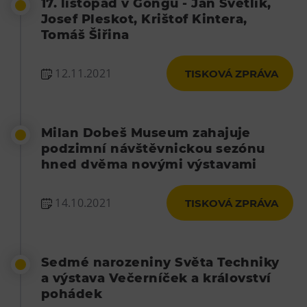
17. listopad v Gongu - Jan Světlík,
L’Osteria
Josef Pleskot, Krištof Kintera,
PECKA DOV
Tomáš Šiřina
Restaurace VP ART
Bistropen
12.11.2021
TISKOVÁ ZPRÁVA
CØKAFE Dolní Vítkovice
FUTURE café
Milan Dobeš Museum zahajuje
Catering
podzimní návštěvnickou sezónu
hned dvěma novými výstavami
Ubytování
Hotel VP1
14.10.2021
TISKOVÁ ZPRÁVA
Vila Liběna
Další
Sedmé narozeniny Světa Techniky
Narozeninové oslavy
a výstava Večerníček a království
pohádek
Letní tábory