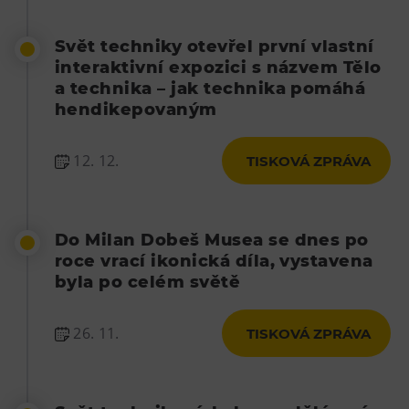
L’Osteria
PECKA DOV
Svět techniky otevřel první vlastní
Restaurace VP ART
interaktivní expozici s názvem Tělo
a technika – jak technika pomáhá
Bistropen
hendikepovaným
CØKAFE Dolní Vítkovice
FUTURE café
12. 12.
TISKOVÁ ZPRÁVA
Catering
Ubytování
Do Milan Dobeš Musea se dnes po
Hotel VP1
roce vrací ikonická díla, vystavena
byla po celém světě
Vila Liběna
26. 11.
Další
TISKOVÁ ZPRÁVA
Narozeninové oslavy
Letní tábory