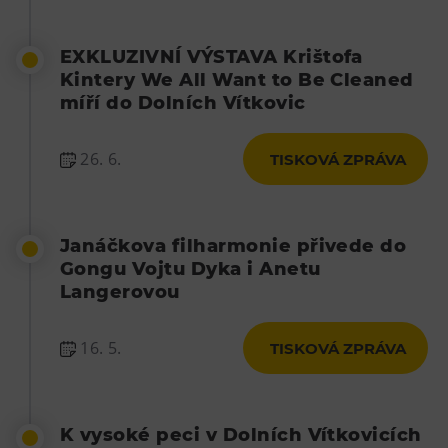
EXKLUZIVNÍ VÝSTAVA Krištofa
Kintery We All Want to Be Cleaned
míří do Dolních Vítkovic
26. 6.
TISKOVÁ ZPRÁVA
Janáčkova filharmonie přivede do
Gongu Vojtu Dyka i Anetu
Langerovou
16. 5.
TISKOVÁ ZPRÁVA
K vysoké peci v Dolních Vítkovicích