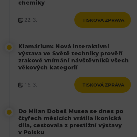
chemiky
22. 3.
TISKOVÁ ZPRÁVA
Klamárium: Nová interaktivní
výstava ve Světě techniky prověří
zrakové vnímání návštěvníků všech
věkových kategorií
16. 3.
TISKOVÁ ZPRÁVA
Do Milan Dobeš Musea se dnes po
čtyřech měsících vrátila ikonická
díla, cestovala z prestižní výstavy
v Polsku