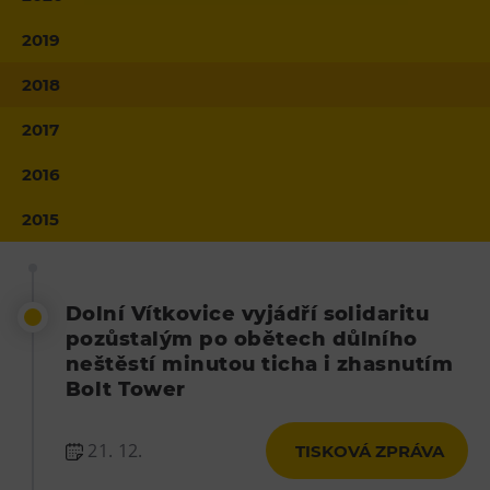
Heligonka
2019
HopJump
2018
Lezecká stěna
2017
Národní zemědělské muzeum
Fajna Dilna
2016
FUTUREUM
2015
Prohlídky
Dolní Vítkovice
Dolní Vítkovice vyjádří solidaritu
Hornické muzeum
pozůstalým po obětech důlního
neštěstí minutou ticha i zhasnutím
Občerstvení
Bolt Tower
Bolt Café
21. 12.
TISKOVÁ ZPRÁVA
Kavárna Velký Svět techniky