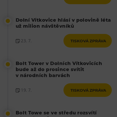
Dolní Vítkovice hlásí v polovině léta
už milion návštěvníků
23. 7.
TISKOVÁ ZPRÁVA
Bolt Tower v Dolních Vítkovicích
bude až do prosince svítit
v národních barvách
19. 7.
TISKOVÁ ZPRÁVA
Bolt Towe se ve středu rozsvítí