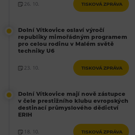
26. 10.
TISKOVÁ ZPRÁVA
Dolní Vítkovice oslaví výročí
republiky mimořádným programem
pro celou rodinu v Malém světě
techniky U6
23. 10.
TISKOVÁ ZPRÁVA
Dolní Vítkovice mají nově zástupce
v čele prestižního klubu evropských
destinací průmyslového dědictví
ERIH
18. 10.
TISKOVÁ ZPRÁVA