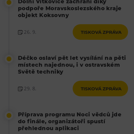
Dolní Vítkovice zachrání díky
podpoře Moravskoslezského kraje
objekt Koksovny
26. 9.
TISKOVÁ ZPRÁVA
Déčko oslaví pět let vysílání na pěti
místech najednou, i v ostravském
Světě techniky
29. 8.
TISKOVÁ ZPRÁVA
Příprava programu Noci vědců jde
do finále, organizátoři spustí
přehlednou aplikaci