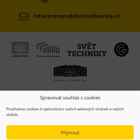
infocentrum@dolnivitkovice.cz
Spravovat souhlas s cookies
Používáme cookies k optimalizaci našich webových stránek a našich
služeb.
Příjmout