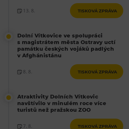
13. 8.
TISKOVÁ ZPRÁVA
Dolní Vítkovice ve spolupráci
s magistrátem města Ostravy uctí
památku českých vojáků padlých
v Afghánistánu
8. 8.
TISKOVÁ ZPRÁVA
Atraktivity Dolních Vítkovic
navštívilo v minulém roce více
turistů než pražskou ZOO
7. 8.
TISKOVÁ ZPRÁVA