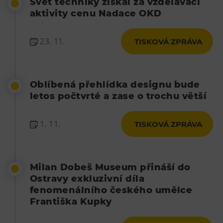
Svět techniky získal za vzdělávací
Tematické dárkové poukazy
aktivity cenu Nadace OKD
Pro školy
DOVýuky
23. 11.
TISKOVÁ ZPRÁVA
Kroužky pro děti
Výjezdní akce
Oblíbená přehlídka designu bude
letos počtvrté a zase o trochu větší
1. 11.
TISKOVÁ ZPRÁVA
Milan Dobeš Museum přináší do
Ostravy exkluzivní díla
fenomenálního českého umělce
Františka Kupky