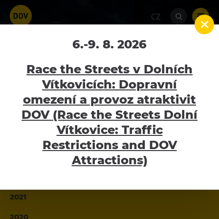
CZ
6.-9. 8. 2026
2018
Home
Tiskové zprávy
Tiskové zprávy 2018
Race the Streets v Dolních
Vítkovicích: Dopravní
2026
omezení a provoz atraktivit
Atraktivity
DOV (Race the Streets Dolní
2025
Bolt Tower
Vítkovice: Traffic
2024
Velký svět techniky
Restrictions and DOV
2023
Malý svět techniky U6
Attractions)
Dětský svět
2022
Gong
2021
Galerie Gong
2020
Hornické muzeum