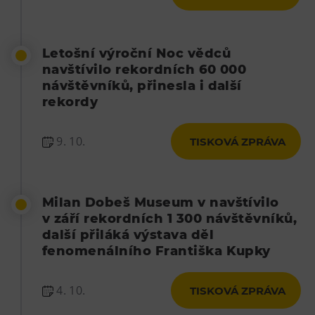
Letošní výroční Noc vědců
navštívilo rekordních 60 000
návštěvníků, přinesla i další
rekordy
9. 10.
TISKOVÁ ZPRÁVA
Milan Dobeš Museum v navštívilo
v září rekordních 1 300 návštěvníků,
další přiláká výstava děl
fenomenálního Františka Kupky
4. 10.
TISKOVÁ ZPRÁVA