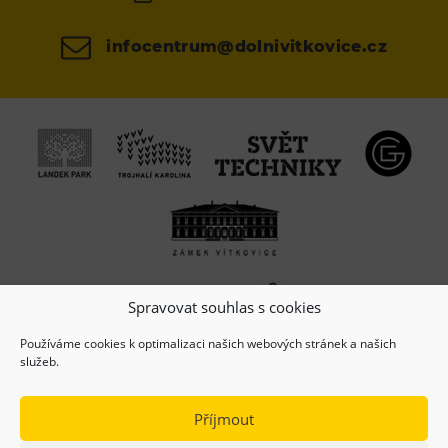
infocentrum@dolnivitkovice.cz
Spravovat souhlas s cookies
Používáme cookies k optimalizaci našich webových stránek a našich
služeb.
Příjmout