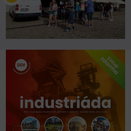
L’Osteria
PECKA DOV
Restaurace VP ART
Bistropen
CØKAFE Dolní Vítkovice
FUTURE café
Catering
Ubytování
Hotel VP1
Vila Liběna
Další
Narozeninové oslavy
Letní tábory