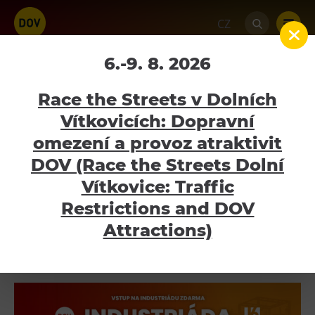
CZ
INDUSTRIÁDA
6.-9. 8. 2026
Home
Stezka uhlí a oceli
INDUSTRIÁDA
Race the Streets v Dolních
Vítkovicích: Dopravní
STEZKA UHLÍ A OCELI
omezení a provoz atraktivit
Atraktivity
DOV (Race the Streets Dolní
VSTUPENKY
Bolt Tower
Vítkovice: Traffic
OBNOVA MALÉHO SVĚTA TECHNIKY U6
Velký svět techniky
Restrictions and DOV
INDUSTRIÁDA
Malý svět techniky U6
Attractions)
Dětský svět
SCIENCE BUSY
Gong
Galerie Gong
Hornické muzeum