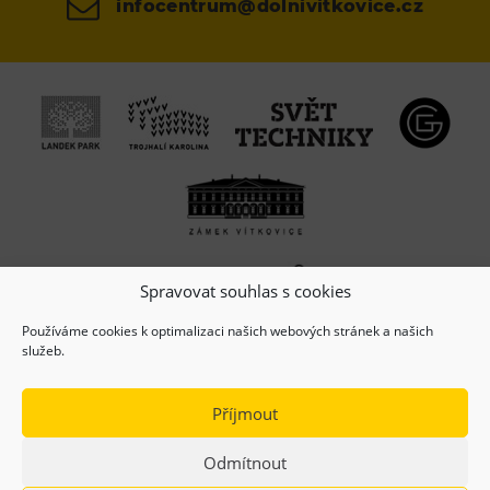
infocentrum@dolnivitkovice.cz
Spravovat souhlas s cookies
Používáme cookies k optimalizaci našich webových stránek a našich
služeb.
Příjmout
Odmítnout
(c) Copyright 2026, Dolní oblast VÍTKOVICE, z.s.