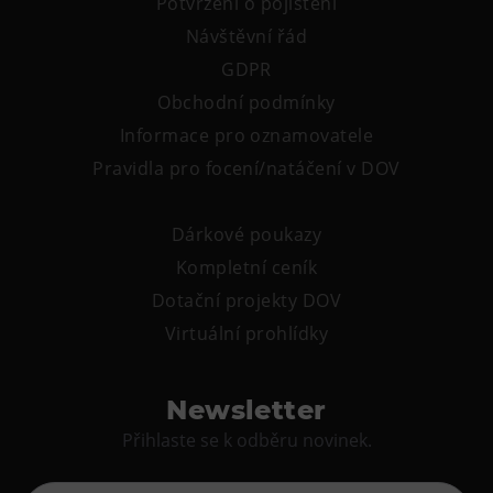
Potvrzení o pojištění
Tematické dárkové poukazy
Návštěvní řád
Pro školy
GDPR
DOVýuky
Obchodní podmínky
Kroužky pro děti
Informace pro oznamovatele
Výjezdní akce
Pravidla pro focení/natáčení v DOV
Dárkové poukazy
Kompletní ceník
Dotační projekty DOV
Virtuální prohlídky
Newsletter
Přihlaste se k odběru novinek.