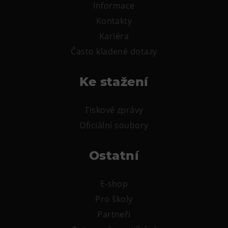
L’Osteria
Informace
PECKA DOV
Kontakty
Restaurace VP ART
Kariéra
Často kladené dotazy
Bistropen
CØKAFE Dolní Vítkovice
Ke stažení
FUTURE café
Catering
Tiskové zprávy
Ubytování
Oficiální soubory
Hotel VP1
Ostatní
Vila Liběna
E-shop
Další
Pro školy
Narozeninové oslavy
Partneři
Letní tábory