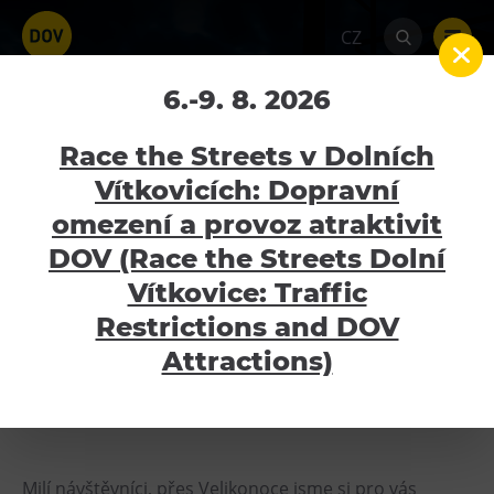
CZ
Velikonoční otevírací
6.-9. 8. 2026
doba
Race the Streets v Dolních
Vítkovicích: Dopravní
Home
Aktuality
Velikonoční otevírací doba
omezení a provoz atraktivit
Atraktivity
DOV (Race the Streets Dolní
Bolt Café, prohlídky NKP, Galerie Gong, Hornické
Bolt Tower
Vítkovice: Traffic
muzeum Landek Park
– otevřeno
včetně
Velký svět techniky
Restrictions and DOV
Velikonočního pondělí
Malý svět techniky U6
Attractions)
Svět techniky, Dětský svět, U6
– otevřeno
kromě
Dětský svět
Velikonočního pondělí
Gong
Galerie Gong
Milí návštěvníci, přes Velikonoce jsme si pro vás
Hornické muzeum