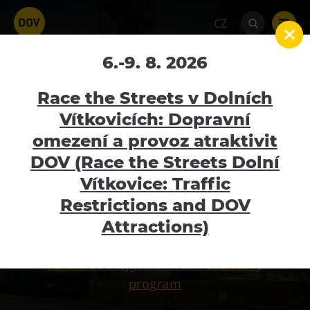
CZ
6.-9. 8. 2026
Galerie
Home
Hornické muzeum
Landek park
Race the Streets v Dolních
galerie
Vítkovicích: Dopravní
omezení a provoz atraktivit
MOMENTÁLNĚ ZAVŘENO
Atraktivity
DOV (Race the Streets Dolní
Bolt Tower
Vítkovice: Traffic
pondělí - neděle - 9:00 - 18:00
Velký svět techniky
Restrictions and DOV
Informace na tel. 602 532 414. Adresa: Pod
Malý svět techniky U6
Attractions)
Landekem 64, 725 29 Ostrava – Petřkovice
Dětský svět
Fárání se štajgrem – letní zážitkový
Gong
program
Galerie Gong
Hornické muzeum