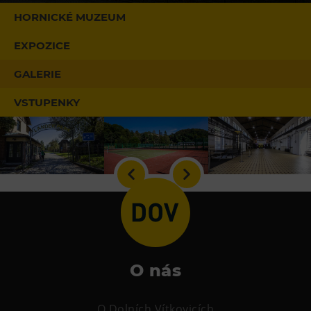
HORNICKÉ MUZEUM
Heligonka
HopJump
EXPOZICE
Lezecká stěna
GALERIE
Národní zemědělské muzeum
VSTUPENKY
Fajna Dilna
FUTUREUM
Prohlídky
Dolní Vítkovice
Hornické muzeum
Občerstvení
O nás
Bolt Café
Kavárna Velký Svět techniky
O Dolních Vítkovicích