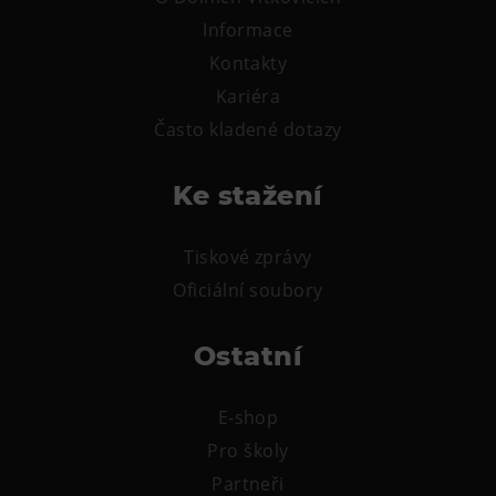
L’Osteria
Informace
PECKA DOV
Kontakty
Restaurace VP ART
Kariéra
Bistropen
Často kladené dotazy
CØKAFE Dolní Vítkovice
FUTURE café
Ke stažení
Catering
Tiskové zprávy
Ubytování
Oficiální soubory
Hotel VP1
Vila Liběna
Ostatní
Další
E-shop
Narozeninové oslavy
Pro školy
Partneři
Letní tábory