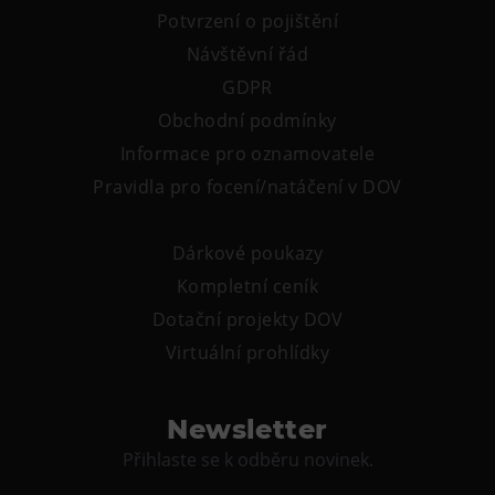
Potvrzení o pojištění
Tematické dárkové poukazy
Návštěvní řád
Pro školy
GDPR
DOVýuky
Obchodní podmínky
Kroužky pro děti
Informace pro oznamovatele
Výjezdní akce
Pravidla pro focení/natáčení v DOV
Dárkové poukazy
Kompletní ceník
Dotační projekty DOV
Virtuální prohlídky
Newsletter
Přihlaste se k odběru novinek.