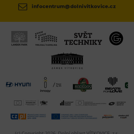
infocentrum@dolnivitkovice.cz
(c) Copyright 2026, Dolní oblast VÍTKOVICE, z.s.