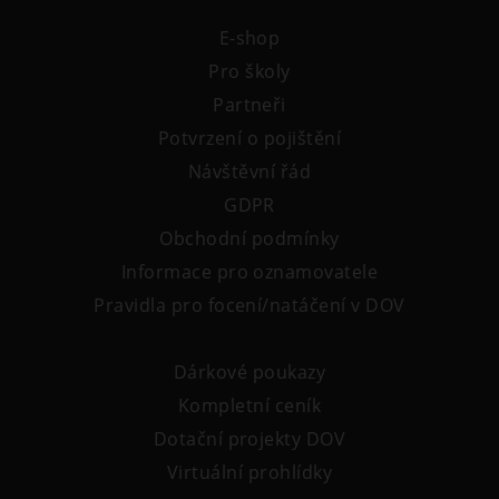
Tematické dárkové poukazy
E-shop
Pro školy
Pro školy
DOVýuky
Partneři
Kroužky pro děti
Potvrzení o pojištění
Výjezdní akce
Návštěvní řád
GDPR
Obchodní podmínky
Informace pro oznamovatele
Pravidla pro focení/natáčení v DOV
Dárkové poukazy
Kompletní ceník
Dotační projekty DOV
Virtuální prohlídky