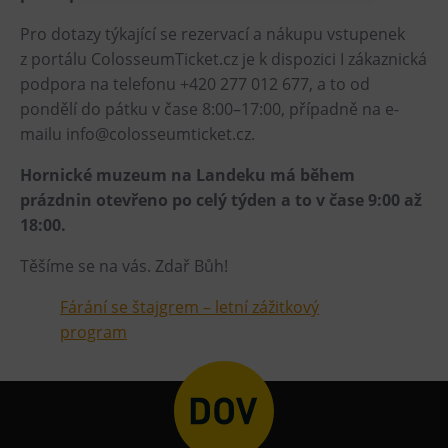
Heligonka
Pro dotazy týkající se rezervací a nákupu vstupenek
z portálu ColosseumTicket.cz je k dispozici I zákaznická
HopJump
podpora na telefonu +420 277 012 677, a to od
Lezecká stěna
pondělí do pátku v čase 8:00–17:00, případně na e-
Národní zemědělské muzeum
mailu info@colosseumticket.cz.
Fajna Dilna
Hornické muzeum na Landeku má během
FUTUREUM
prázdnin otevřeno po celý týden a to v čase 9:00 až
18:00.
Prohlídky
Těšíme se na vás. Zdař Bůh!
Dolní Vítkovice
Hornické muzeum
Fárání se štajgrem – letní zážitkový
program
Občerstvení
Bolt Café
Kavárna Velký Svět techniky