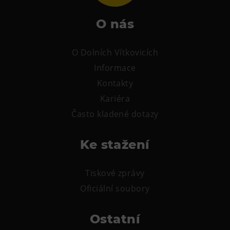
L’Osteria
PECKA DOV
O nás
Restaurace VP ART
Bistropen
O Dolních Vítkovicích
Informace
CØKAFE Dolní Vítkovice
Kontakty
FUTURE café
Kariéra
Catering
Často kladené dotazy
Ubytování
Ke stažení
Hotel VP1
Vila Liběna
Tiskové zprávy
Další
Oficiální soubory
Narozeninové oslavy
Ostatní
Letní tábory