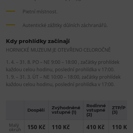
Pietní místnost.
Autentické zážitky důlních záchranářů.
Kdy prohlídky začínají
HORNICKÉ MUZEUM JE OTEVŘENO CELOROČNĚ
1. 4. – 31. 8. PO – NE 9:00 – 18:00 , začátky prohlídek
každou celou hodinu, poslední prohlídka v 17:00.
1. 9. – 31. 3. ÚT – NE 10:00 – 18:00, začátky prohlídek
každou celou hodinu, poslední prohlídka v 17:00.
Rodinné
Zvýhodněné
ZTP/P
Dospělí
vstupné
vstupné (1)
(3)
(2)
Malý
150 Kč
110 Kč
410 Kč
110 Kč
okruh