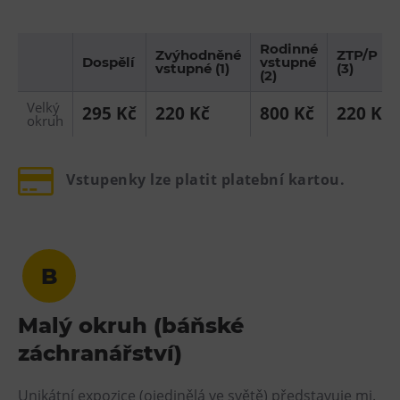
Rodinné
Zvýhodněné
ZTP/P
Dospělí
vstupné
vstupné (1)
(3)
(2)
Velký
295 Kč
220 Kč
800 Kč
220 Kč
okruh
Vstupenky lze platit platební kartou.
B
Malý okruh (báňské
záchranářství)
Unikátní expozice (ojedinělá ve světě) představuje mj.