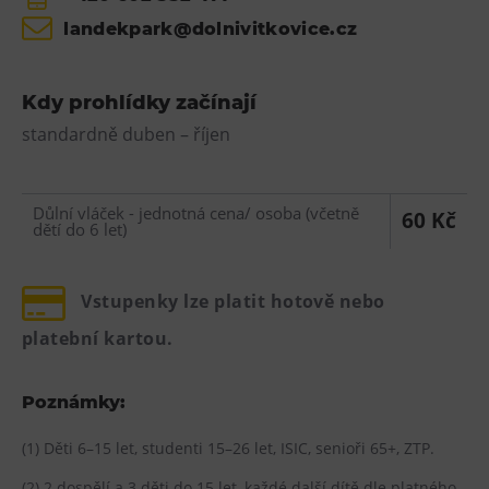
landekpark@dolnivitkovice.cz
Kdy prohlídky začínají
standardně duben – říjen
Důlní vláček - jednotná cena/ osoba (včetně
60 Kč
dětí do 6 let)
Vstupenky lze platit hotově nebo
platební kartou.
Poznámky:
(1) Děti 6–15 let, studenti 15–26 let, ISIC, senioři 65+, ZTP.
(2) 2 dospělí a 3 děti do 15 let, každé další dítě dle platného