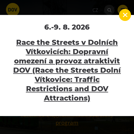
CZ
Vstupenky
6.-9. 8. 2026
Home
Hornické muzeum
Landek Park
Race the Streets v Dolních
vstupenky
Vítkovicích: Dopravní
omezení a provoz atraktivit
MOMENTÁLNĚ OTEVŘENO
Atraktivity
DOV (Race the Streets Dolní
Bolt Tower
Vítkovice: Traffic
pondělí - neděle - 9:00 - 18:00
Velký svět techniky
Restrictions and DOV
Informace na tel. 602 532 414. Adresa: Pod
Malý svět techniky U6
Attractions)
Landekem 64, 725 29 Ostrava – Petřkovice
Dětský svět
Fárání se štajgrem – letní zážitkový
Gong
program
Galerie Gong
Hornické muzeum