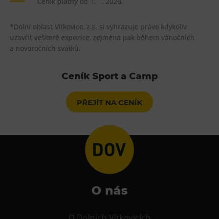
Ceník platný od 1. 1. 2026.
*Dolní oblast Vítkovice, z.s. si vyhrazuje právo kdykoliv
uzavřít veškeré expozice, zejména pak během vánočních
a novoročních svátků.
Ceník Sport a Camp
PŘEJÍT NA CENÍK
O nás
O Dolních Vítkovicích