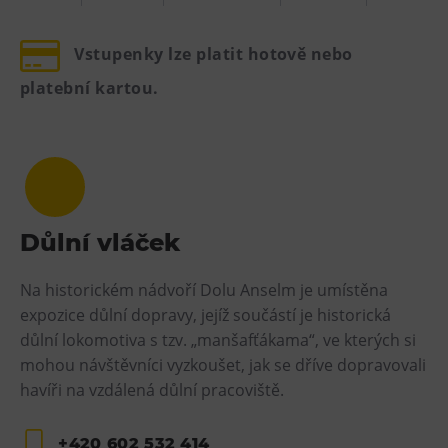
Vstupenky lze platit hotově nebo
platební kartou.
Důlní vláček
Na historickém nádvoří Dolu Anselm je umístěna
expozice důlní dopravy, jejíž součástí je historická
důlní lokomotiva s tzv. „manšafťákama“, ve kterých si
mohou návštěvníci vyzkoušet, jak se dříve dopravovali
havíři na vzdálená důlní pracoviště.
+420 602 532 414