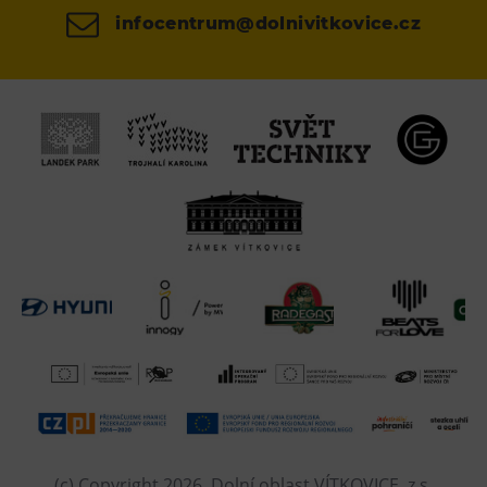
infocentrum@dolnivitkovice.cz
(c) Copyright 2026, Dolní oblast VÍTKOVICE, z.s.