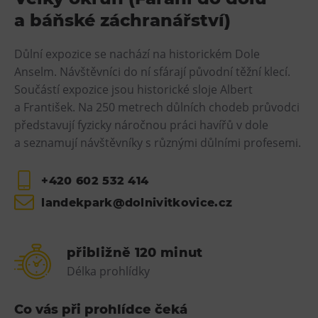
L’Osteria
a báňské záchranářství)
PECKA DOV
Restaurace VP ART
Důlní expozice se nachází na historickém Dole
Anselm. Návštěvníci do ní sfárají původní těžní klecí.
Bistropen
Součástí expozice jsou historické sloje Albert
CØKAFE Dolní Vítkovice
a František. Na 250 metrech důlních chodeb průvodci
FUTURE café
představují fyzicky náročnou práci havířů v dole
Catering
a seznamují návštěvníky s různými důlními profesemi.
Ubytování
+420 602 532 414
Hotel VP1
landekpark@dolnivitkovice.cz
Vila Liběna
přibližně 120 minut
Další
Délka prohlídky
Narozeninové oslavy
Co vás při prohlídce čeká
Letní tábory