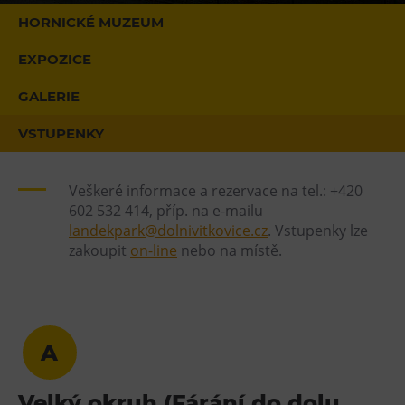
HORNICKÉ MUZEUM
Heligonka
HopJump
EXPOZICE
Lezecká stěna
GALERIE
Národní zemědělské muzeum
VSTUPENKY
Fajna Dilna
FUTUREUM
Veškeré informace a rezervace na tel.: +420
602 532 414, příp. na e-mailu
Prohlídky
landekpark@dolnivitkovice.cz
. Vstupenky lze
Dolní Vítkovice
zakoupit
on-line
nebo na místě.
Hornické muzeum
Občerstvení
A
Bolt Café
Kavárna Velký Svět techniky
Velký okruh (Fárání do dolu